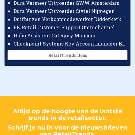
Dura Vermeer Uitvoerder GWW Amsterdam
Dura Vermeer Uitvoerder Civiel Nijmegen
Duifhuizen Verkoopmedewerker Ridderkerk
EK Retail Customer Support Omnichannel
Hubo Assistent Category Manager
Checkpoint Systems Key Accountmanager Benelux
RetailTrends Jobs
Altijd op de hoogte van de laatste
trends in de retailsector.
Schrijf je nu in voor de nieuwsbrieven
van RetailTrends.