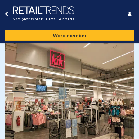
Toggle
Voor professionals in retail & brands
navigat
Word member