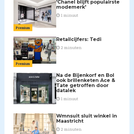
'Chanel blijft populairste
modemerk'
1 minuut
Premium
Retailcijfers: Tedi
2 minuten
Premium
Na de Bijenkorf en Bol
ook brillenketen Ace &
Tate getroffen door
datalek
1 minuut
Wmnsuit sluit winkel in
Maastricht
2 minuten