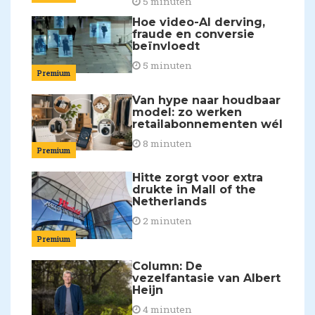
5 minuten
Hoe video-AI derving,
fraude en conversie
beïnvloedt
5 minuten
Premium
Van hype naar houdbaar
model: zo werken
retailabonnementen wél
8 minuten
Premium
Hitte zorgt voor extra
drukte in Mall of the
Netherlands
2 minuten
Premium
Column: De
vezelfantasie van Albert
Heijn
4 minuten