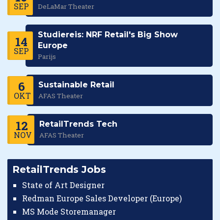
SEP
DeLaMar Theater
Studiereis: NRF Retail's Big Show
14
Europe
SEP
Parijs
6
Sustainable Retail
OKT
AFAS Theater
12
RetailTrends Tech
NOV
AFAS Theater
RetailTrends Jobs
State of Art Designer
Redman Europe Sales Developer (Europe)
MS Mode Storemanager