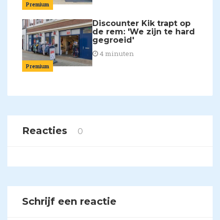
Premium
Discounter Kik trapt op
de rem: 'We zijn te hard
gegroeid'
4 minuten
Premium
Reacties
0
Schrijf een reactie