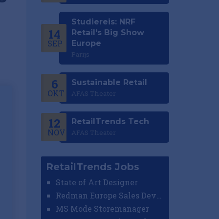
Studiereis: NRF
14
Retail's Big Show
SEP
Europe
Parijs
6
Sustainable Retail
OKT
AFAS Theater
12
RetailTrends Tech
NOV
AFAS Theater
RetailTrends Jobs
State of Art Designer
Redman Europe Sales Developer (Europe)
MS Mode Storemanager