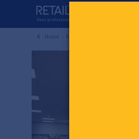
Voor professionals in retail & brands
Home
Recent
Nieuws
Premi