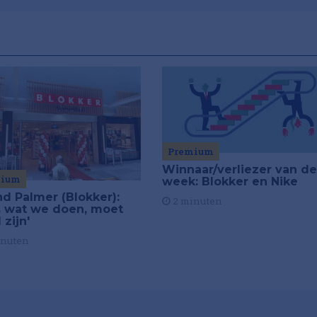
Premium
Winnaar/verliezer van de
mium
week: Blokker en Nike
nd Palmer (Blokker):
2 minuten
es wat we doen, moet
zijn'
inuten