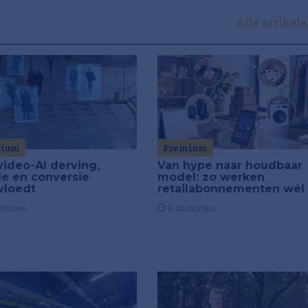
Alle artikel
Premium
mium
Van hype naar houdbaar
video-AI derving,
model: zo werken
de en conversie
retailabonnementen wél
vloedt
8 minuten
inuten