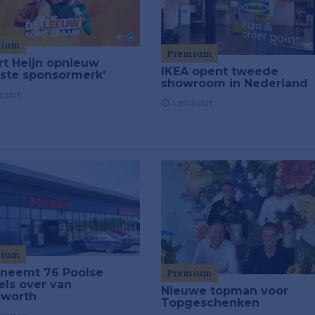
mium
Premium
ert Heijn opnieuw
IKEA opent tweede
kste sponsormerk'
showroom in Nederland
nuut
1 minuut
mium
 neemt 76 Poolse
Premium
els over van
Nieuwe topman voor
worth
Topgeschenken