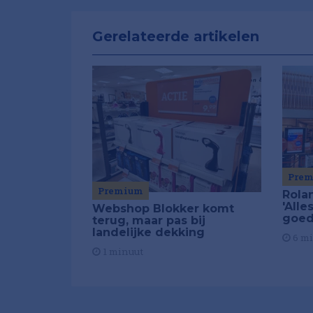
Gerelateerde artikelen
Pre
Premium
Rola
'All
Webshop Blokker komt
goed 
terug, maar pas bij
landelijke dekking
6 m
1 minuut