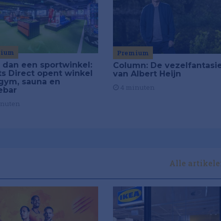
mium
Premium
 dan een sportwinkel:
Column: De vezelfantasi
ts Direct opent winkel
van Albert Heijn
gym, sauna en
4 minuten
ebar
inuten
Alle artikel