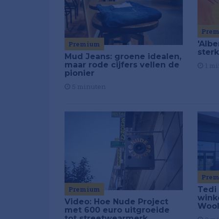
Pre
'Alb
Premium
ster
Mud Jeans: groene idealen,
maar rode cijfers vellen de
1 mi
pionier
5 minuten
Pre
Tedi
Premium
wink
Video: Hoe Nude Project
Wool
met 600 euro uitgroeide
tot streetwearmerk