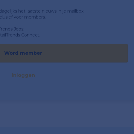
gelijks het laatste nieuws in je mailbox;
clusief voor members.
Trends Jobs;
ailTrends Connect.
Word member
Inloggen