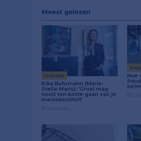
Meest gelezen
Pre
Premium
Hoe 
frau
Kika Buhrmann (Marie-
beïn
Stella-Maris): 'Groei mag
nooit ten koste gaan van je
5 m
merkidentiteit'
16 minuten