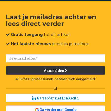
Laat je mailadres achter en
lees direct verder
um
Events
Connect
Jobs
Adverteren
Contact
Gratis toegang
tot dit artikel
Het laatste nieuws
direct in je mailbox
Aanmelden
Al 57.500 professionals hebben zich aangemeld!
of
Ga verder met LinkedIn