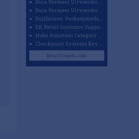
Dura Vermeer Uitvoerder GWW Amsterdam
Dura Vermeer Uitvoerder Civiel Nijmegen
Duifhuizen Verkoopmedewerker Ridderkerk
EK Retail Customer Support Omnichannel
Hubo Assistent Category Manager
Checkpoint Systems Key Accountmanager Benelux
RetailTrends Jobs