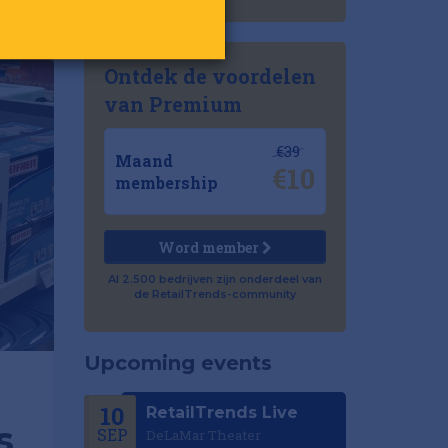
Ontdek de voordelen
van Premium
€39
Maand
€10
membership
Word member
Al 2.500 bedrijven zijn onderdeel van
de RetailTrends-community
Upcoming events
10
RetailTrends Live
s
SEP
DeLaMar Theater