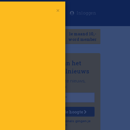
Inloggen
×
Meer
1e maand 10,-
Search
word member
Mis niets van het
laatste retailnieuws
Het belangrijkste nieuws,
gratis in je inbox
Houd mij op de hoogte
Al 57.500 professionals gingen je
voor!