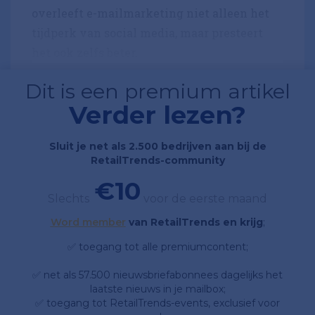
overleeft e-mailmarketing niet alleen het
tijdperk van social media, maar presteert
het ook zelfs beter.
Dit is een premium artikel
Verder lezen?
Sluit je net als 2.500 bedrijven aan bij de
RetailTrends-community
€10
Slechts
voor de eerste maand
Word member
van RetailTrends en krijg
;
✅ toegang tot alle premiumcontent;
✅ net als 57.500 nieuwsbriefabonnees dagelijks het
laatste nieuws in je mailbox;
✅ toegang tot RetailTrends-events, exclusief voor