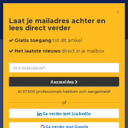
×
Toggle
Voor professionals in retail & brands
Laat je mailadres achter en
navigat
lees direct verder
Word member
Gratis toegang
tot dit artikel
Het laatste nieuws
direct in je mailbox
Aanmelden
Al 57.500 professionals hebben zich aangemeld!
of
Ga verder met LinkedIn
Ga verder met Google