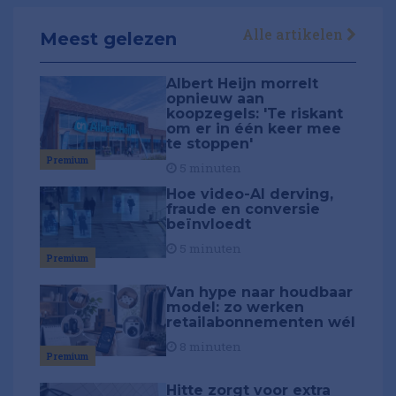
Alle artikelen
Meest gelezen
Albert Heijn morrelt
opnieuw aan
koopzegels: 'Te riskant
om er in één keer mee
te stoppen'
Premium
5 minuten
Hoe video-AI derving,
fraude en conversie
beïnvloedt
5 minuten
Premium
Van hype naar houdbaar
model: zo werken
retailabonnementen wél
8 minuten
Premium
Hitte zorgt voor extra