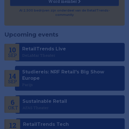
Word member
Al 2.500 bedrijven zijn onderdeel van de RetailTrends-
community
Upcoming events
10
RetailTrends Live
SEP
DeLaMar Theater
Studiereis: NRF Retail's Big Show
14
Europe
SEP
Parijs
6
Sustainable Retail
OKT
AFAS Theater
12
RetailTrends Tech