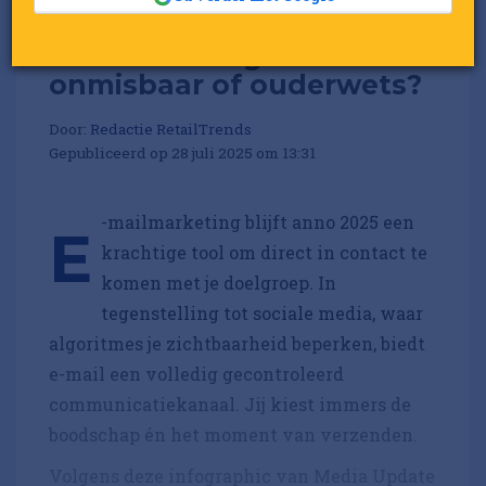
Infographic: E-
mailmarketing in 2025:
onmisbaar of ouderwets?
Door:
Redactie RetailTrends
Gepubliceerd op 28 juli 2025 om 13:31
-mailmarketing blijft anno 2025 een
E
krachtige tool om direct in contact te
komen met je doelgroep. In
tegenstelling tot sociale media, waar
algoritmes je zichtbaarheid beperken, biedt
e-mail een volledig gecontroleerd
communicatiekanaal. Jij kiest immers de
boodschap én het moment van verzenden.
Volgens deze infographic van Media Update