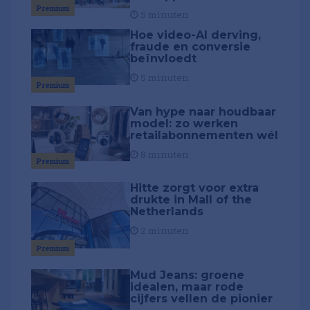
Premium
5 minuten
Hoe video-AI derving,
fraude en conversie
beïnvloedt
5 minuten
Premium
Van hype naar houdbaar
model: zo werken
retailabonnementen wél
8 minuten
Premium
Hitte zorgt voor extra
drukte in Mall of the
Netherlands
2 minuten
Premium
Mud Jeans: groene
idealen, maar rode
cijfers vellen de pionier