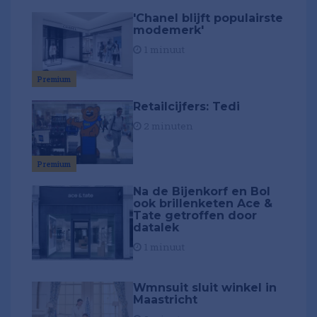
'Chanel blijft populairste
modemerk'
1 minuut
Premium
Retailcijfers: Tedi
2 minuten
Premium
Na de Bijenkorf en Bol
ook brillenketen Ace &
Tate getroffen door
datalek
1 minuut
Wmnsuit sluit winkel in
Maastricht