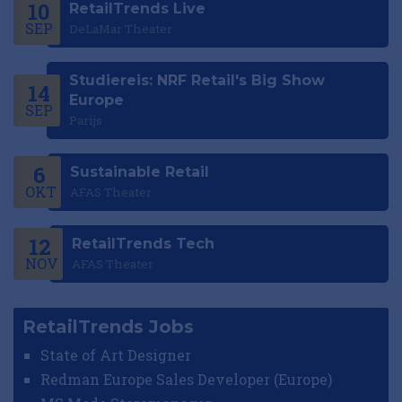
10
RetailTrends Live
SEP
DeLaMar Theater
Studiereis: NRF Retail's Big Show
14
Europe
SEP
Parijs
6
Sustainable Retail
OKT
AFAS Theater
12
RetailTrends Tech
NOV
AFAS Theater
RetailTrends Jobs
State of Art Designer
Redman Europe Sales Developer (Europe)