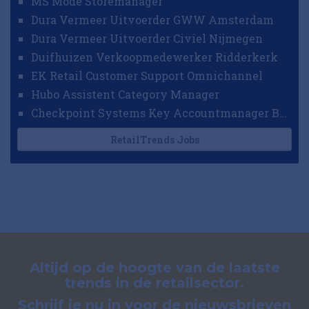
MS Mode Storemanager
Dura Vermeer Uitvoerder GWW Amsterdam
Dura Vermeer Uitvoerder Civiel Nijmegen
Duifhuizen Verkoopmedewerker Ridderkerk
EK Retail Customer Support Omnichannel
Hubo Assistent Category Manager
Checkpoint Systems Key Accountmanager Benelux
RetailTrends Jobs
Altijd op de hoogte van de laatste
trends in de retailsector.
Schrijf je nu in voor de nieuwsbrieven