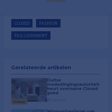
Inloggen
CLOSED
FASHION
FAILLISSEMENT
Gerelateerde artikelen
Duitse
mededingingsautoriteit
keurt overname Closed
goed
1 minuut
Premium
Winnaar/verliezer van