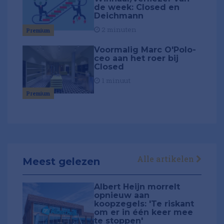
de week: Closed en
Deichmann
2 minuten
Premium
Voormalig Marc O'Polo-
ceo aan het roer bij
Closed
1 minuut
Premium
Alle artikelen
Meest gelezen
Albert Heijn morrelt
opnieuw aan
koopzegels: 'Te riskant
om er in één keer mee
te stoppen'