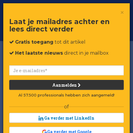
×
Toggle
Voor professionals in retail & brands
Laat je mailadres achter en
navigat
lees direct verder
Word member
Gratis toegang
tot dit artikel
Het laatste nieuws
direct in je mailbox
Aanmelden
Al 57.500 professionals hebben zich aangemeld!
of
Ga verder met LinkedIn
Ga verder met Google