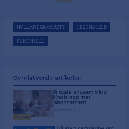
Inloggen
HOLLAND&BARRETT
GEZONDHEID
PERSONEEL
Gerelateerde artikelen
Rituals lanceert Mind
Oasis-app met
abonnement
1 minuut
Premium
Lidl start campagne om