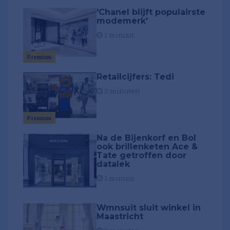
'Chanel blijft populairste
modemerk'
1 minuut
Premium
Retailcijfers: Tedi
2 minuten
Premium
Na de Bijenkorf en Bol
ook brillenketen Ace &
Tate getroffen door
datalek
1 minuut
Wmnsuit sluit winkel in
Maastricht