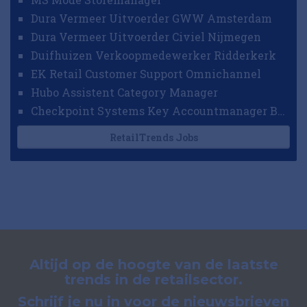
Dura Vermeer Uitvoerder GWW Amsterdam
Dura Vermeer Uitvoerder Civiel Nijmegen
Duifhuizen Verkoopmedewerker Ridderkerk
EK Retail Customer Support Omnichannel
Hubo Assistent Category Manager
Checkpoint Systems Key Accountmanager Benelux
RetailTrends Jobs
Altijd op de hoogte van de laatste
trends in de retailsector.
Schrijf je nu in voor de nieuwsbrieven