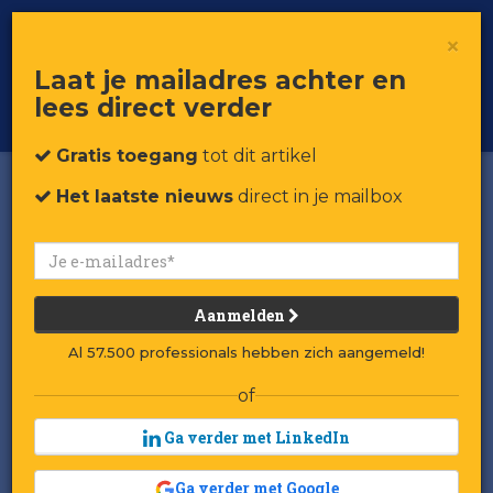
×
Toggle
Voor professionals in retail & brands
Laat je mailadres achter en
navigat
lees direct verder
Word member
Gratis toegang
tot dit artikel
Het laatste nieuws
direct in je mailbox
Aanmelden
Al 57.500 professionals hebben zich aangemeld!
of
Ga verder met LinkedIn
Ga verder met Google