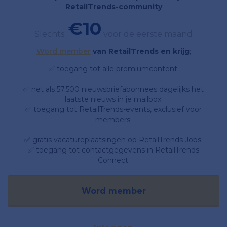
RetailTrends-community
€10
Slechts
voor de eerste maand
Word member
van RetailTrends en krijg
;
✅ toegang tot alle premiumcontent;
✅ net als 57.500 nieuwsbriefabonnees dagelijks het
laatste nieuws in je mailbox;
✅ toegang tot RetailTrends-events, exclusief voor
members.
✅ gratis vacatureplaatsingen op RetailTrends Jobs;
✅ toegang tot contactgegevens in RetailTrends
Connect.
Word member