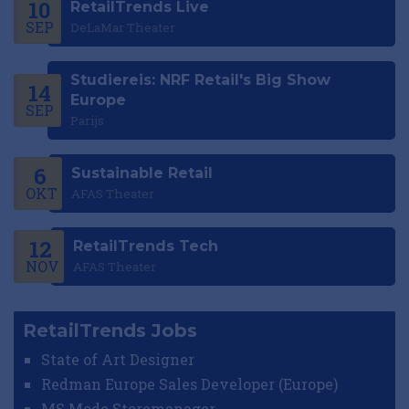
10
RetailTrends Live
SEP
DeLaMar Theater
Studiereis: NRF Retail's Big Show
14
Europe
SEP
Parijs
6
Sustainable Retail
OKT
AFAS Theater
12
RetailTrends Tech
NOV
AFAS Theater
RetailTrends Jobs
State of Art Designer
Redman Europe Sales Developer (Europe)
MS Mode Storemanager