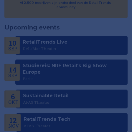
Al 2.500 bedrijven zijn onderdeel van de RetailTrends-
community
Upcoming events
10
RetailTrends Live
SEP
DeLaMar Theater
Studiereis: NRF Retail's Big Show
14
Europe
SEP
Parijs
6
Sustainable Retail
OKT
AFAS Theater
12
RetailTrends Tech
NOV
AFAS Theater