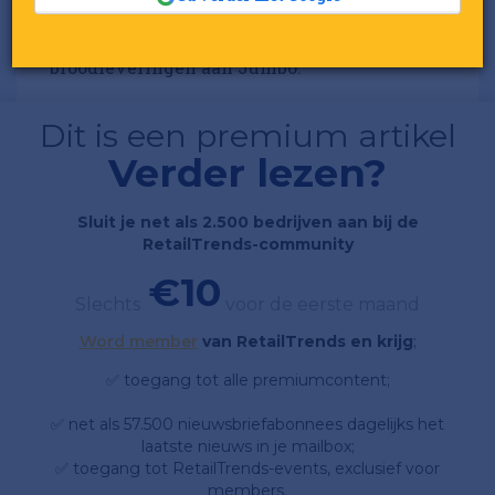
Opvallend is dat 3 van de Bake Five-bakkers
toch weer betrokken zijn bij de toekomstige
broodleveringen aan Jumbo.
Dit is een premium artikel
Verder lezen?
Sluit je net als 2.500 bedrijven aan bij de
RetailTrends-community
€10
Slechts
voor de eerste maand
Word member
van RetailTrends en krijg
;
✅ toegang tot alle premiumcontent;
✅ net als 57.500 nieuwsbriefabonnees dagelijks het
laatste nieuws in je mailbox;
✅ toegang tot RetailTrends-events, exclusief voor
members.