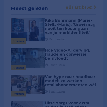
Alle artikelen
Meest gelezen
Kika Buhrmann (Marie-
Stella-Maris): 'Groei mag
nooit ten koste gaan
van je merkidentiteit'
16 minuten
Premium
Hoe video-AI derving,
fraude en conversie
beïnvloedt
5 minuten
Premium
Van hype naar houdbaar
model: zo werken
retailabonnementen wél
8 minuten
Premium
Hitte zorgt voor extra