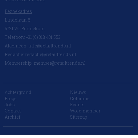
Bezoekadres
Lindelaan 8
6721 VC Bennekom
Telefoon: +31 (0) 318 431 553
Algemeen:
info@retailtrends.nl
Redactie:
redactie@retailtrends.nl
Membership:
member@retailtrends.nl
Achtergrond
Nieuws
Blogs
Columns
Jobs
Events
Contact
Word member
Archief
Sitemap
10 collega’s