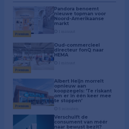
Pandora benoemt
nieuwe topman voor
Noord-Amerikaanse
markt
1 minuut
Premium
Oud-commercieel
directeur fonQ naar
HEMA
1 minuut
Premium
Albert Heijn morrelt
opnieuw aan
koopzegels: 'Te riskant
om er in één keer mee
te stoppen'
Premium
5 minuten
Verschuift de
consument van méér
naar bewust bezit?