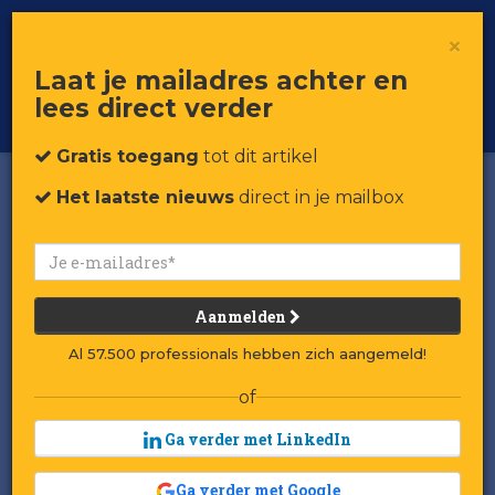
×
Toggle
Voor professionals in retail & brands
Laat je mailadres achter en
navigat
lees direct verder
Word member
Gratis toegang
tot dit artikel
Het laatste nieuws
direct in je mailbox
Nieuwe joint venture gaat
Jumbo voorzien van vers
Aanmelden
brood
Al 57.500 professionals hebben zich aangemeld!
of
Door:
Redactie RetailTrends
Gepubliceerd op 4 september 2025 om 09:04
Ga verder met LinkedIn
Laatst gewijzigd: 4 september 2025 om 09:42
Ga verder met Google