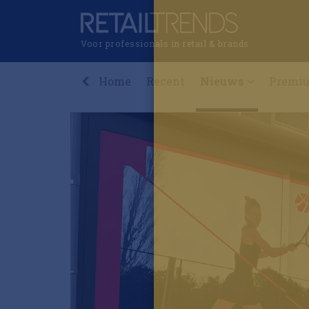
Voor professionals in retail & brands
Home
Recent
Nieuws
Premi