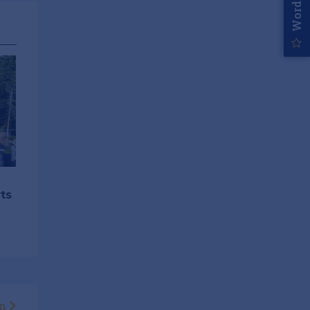
ts
en