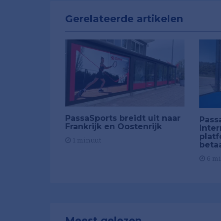
Gerelateerde artikelen
PassaSports breidt uit naar
Pass
Frankrijk en Oostenrijk
inter
plat
1 minuut
beta
6 m
Meest gelezen