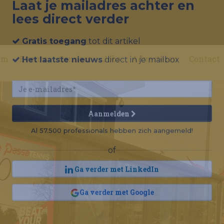
Laat je mailadres achter en
lees direct verder
um
Events
Connect
Jobs
Adverteren
Contact
Gratis toegang
tot dit artikel
Het laatste nieuws
direct in je mailbox
Aanmelden
Al 57.500 professionals hebben zich aangemeld!
of
Ga verder met LinkedIn