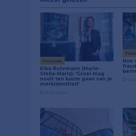
Pre
Premium
Hoe 
frau
Kika Buhrmann (Marie-
beïn
Stella-Maris): 'Groei mag
nooit ten koste gaan van je
5 m
merkidentiteit'
16 minuten