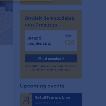
Ontdek de voordelen
van Premium
€39
Maand
€10
membership
Word member
Al 2.500 bedrijven zijn onderdeel van
de RetailTrends-community
Upcoming events
10
RetailTrends Live
SEP
DeLaMar Theater