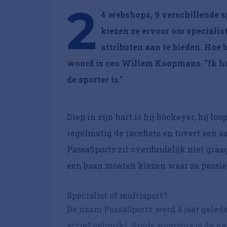
2
4 webshops, 9 verschillende s
kiezen ze ervoor om specialist
attributen aan te bieden. Hoe 
woord is ceo Willem Koopmans. "Ik hoe
de sporter is."
Diep in zijn hart is hij hockeyer, hij l
regelmatig de racefiets en tovert een aa
PassaSports zit overduidelijk niet graag 
een baan moeten kiezen waar ze passie 
Specialist of multisport?
De naam PassaSports werd 4 jaar gelede
actief gebruikt. Sinds augustus is de n