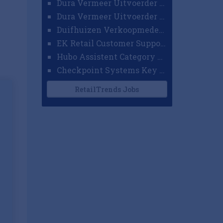
Dura Vermeer Uitvoerder GWW Amsterdam
Dura Vermeer Uitvoerder Civiel Nijmegen
Duifhuizen Verkoopmedewerker Ridderkerk
EK Retail Customer Support Omnichannel
Hubo Assistent Category Manager
Checkpoint Systems Key Accountmanager Benelux
RetailTrends Jobs