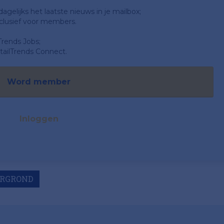
gelijks het laatste nieuws in je mailbox;
clusief voor members.
Trends Jobs;
ailTrends Connect.
Word member
Inloggen
RGROND