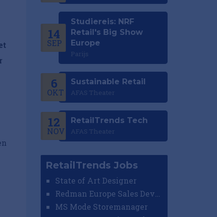
Studiereis: NRF
14
Retail's Big Show
SEP
Europe
et
Parijs
r
6
Sustainable Retail
OKT
AFAS Theater
12
RetailTrends Tech
NOV
AFAS Theater
en
RetailTrends Jobs
State of Art Designer
Redman Europe Sales Developer (Europe)
MS Mode Storemanager