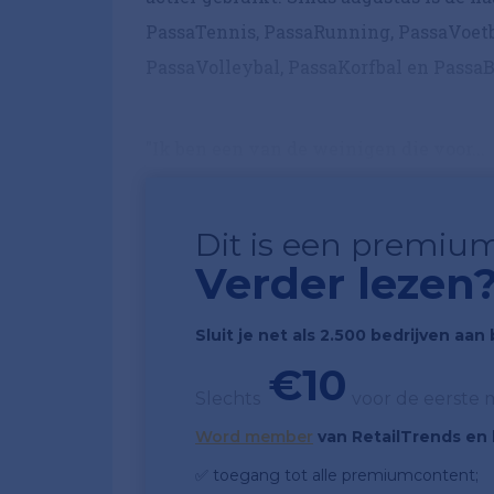
PassaTennis, PassaRunning, PassaVoetb
PassaVolleybal, PassaKorfbal en PassaB
"Ik ben een van de weinigen die voor...
Dit is een premium
Verder lezen
Sluit je net als 2.500 bedrijven aa
€10
Slechts
voor de eerste
Word member
van RetailTrends en k
✅ toegang tot alle premiumcontent;