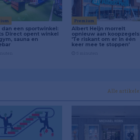
mium
Premium
 dan een sportwinkel:
Albert Heijn morrelt
ts Direct opent winkel
opnieuw aan koopzegels
gym, sauna en
'Te riskant om er in één
ebar
keer mee te stoppen'
inuten
5 minuten
Alle artikel