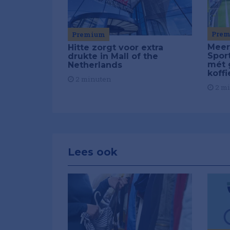
Pre
Premium
Meer
Hitte zorgt voor extra
Spor
drukte in Mall of the
mét 
Netherlands
koffi
2 minuten
2 m
Lees ook