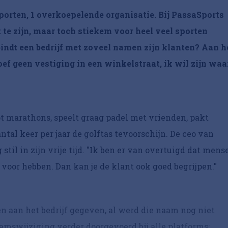
porten, 1 overkoepelende organisatie. Bij PassaSports
 te zijn, maar toch stiekem voor heel veel sporten
bindt een bedrijf met zoveel namen zijn klanten? Aan h
f geen vestiging in een winkelstraat, ik wil zijn waa
oopt marathons, speelt graag padel met vrienden, pakt
ntal keer per jaar de golftas tevoorschijn. De ceo van
stil in zijn vrije tijd. "Ik ben er van overtuigd dat mens
voor hebben. Dan kan je de klant ook goed begrijpen."
n aan het bedrijf gegeven, al werd die naam nog niet
aamswijziging verder doorgevoerd bij alle platforms: