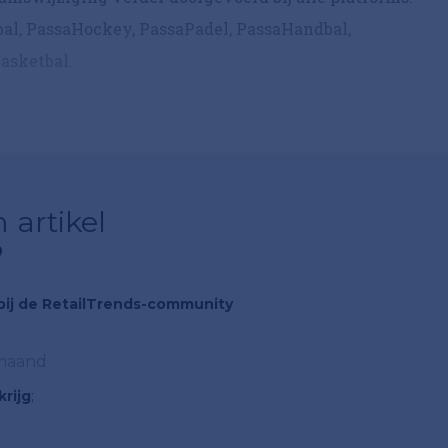
al, PassaHockey, PassaPadel, PassaHandbal,
asketbal.
 artikel
?
n bij de RetailTrends-community
 maand
rijg
;