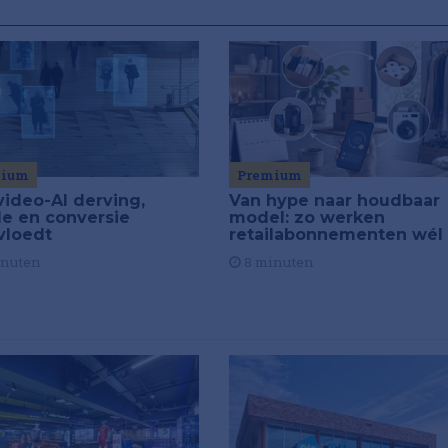
Premium
mium
Van hype naar houdbaar
video-AI derving,
model: zo werken
de en conversie
retailabonnementen wél
vloedt
8 minuten
inuten