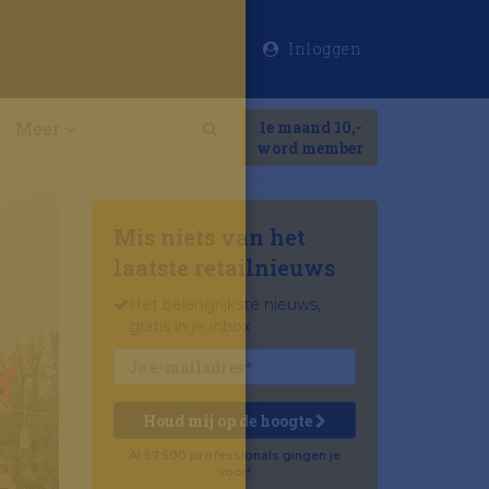
Inloggen
×
Meer
1e maand 10,-
Search
word member
Mis niets van het
laatste retailnieuws
Het belangrijkste nieuws,
gratis in je inbox
Houd mij op de hoogte
Al 57.500 professionals gingen je
voor!