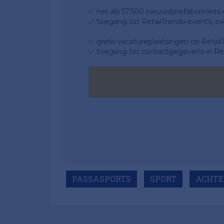
✅ net als 57.500 nieuwsbriefabonnees da
✅ toegang tot RetailTrends-events, ex
✅ gratis vacatureplaatsingen op Retail
✅ toegang tot contactgegevens in Ret
PASSASPORTS
SPORT
ACHTE