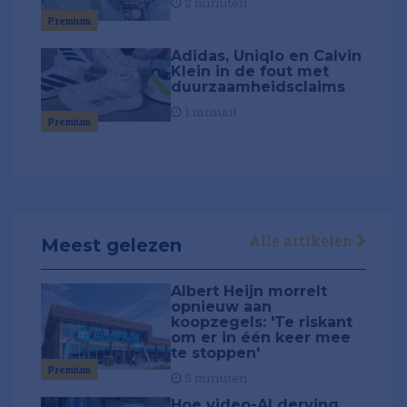
2 minuten
Premium
Adidas, Uniqlo en Calvin
Klein in de fout met
duurzaamheidsclaims
1 minuut
Premium
Alle artikelen
Meest gelezen
Albert Heijn morrelt
opnieuw aan
koopzegels: 'Te riskant
om er in één keer mee
te stoppen'
Premium
5 minuten
Hoe video-AI derving,