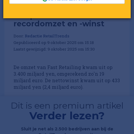
Uniqlo-moeder boekt
recordomzet en -winst
Door:
Redactie RetailTrends
Gepubliceerd op 9 oktober 2025 om 15:18
Laatst gewijzigd: 9 oktober 2025 om 15:30
De omzet van Fast Retailing kwam uit op
3.400 miljard yen, omgerekend zo'n 19
miljard euro. De nettowinst kwam uit op 433
miljard yen (2,4 miljard euro).
Dit is een premium artikel
Verder lezen?
Sluit je net als 2.500 bedrijven aan bij de