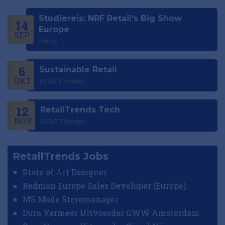
Studiereis: NRF Retail's Big Show
14
Europe
SEP
Parijs
6
Sustainable Retail
OKT
AFAS Theater
12
RetailTrends Tech
NOV
AFAS Theater
RetailTrends Jobs
State of Art Designer
Redman Europe Sales Developer (Europe)
MS Mode Storemanager
Dura Vermeer Uitvoerder GWW Amsterdam