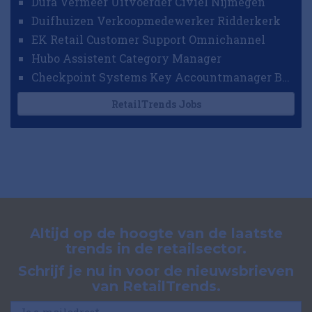
Dura Vermeer Uitvoerder Civiel Nijmegen
Duifhuizen Verkoopmedewerker Ridderkerk
EK Retail Customer Support Omnichannel
Hubo Assistent Category Manager
Checkpoint Systems Key Accountmanager Benelux
RetailTrends Jobs
Altijd op de hoogte van de laatste
trends in de retailsector.
Schrijf je nu in voor de nieuwsbrieven
van RetailTrends.