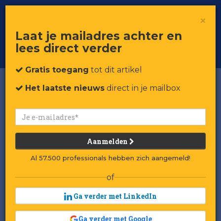
×
Toggle
Voor professionals in retail & brands
Laat je mailadres achter en
navigat
lees direct verder
Word member
Gratis toegang
tot dit artikel
Het laatste nieuws
direct in je mailbox
Aanmelden
Al 57.500 professionals hebben zich aangemeld!
of
Ga verder met LinkedIn
Ga verder met Google