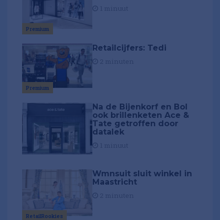
1 minuut
Premium
Retailcijfers: Tedi
2 minuten
Premium
Na de Bijenkorf en Bol
ook brillenketen Ace &
Tate getroffen door
datalek
1 minuut
Wmnsuit sluit winkel in
Maastricht
2 minuten
RetailRookies