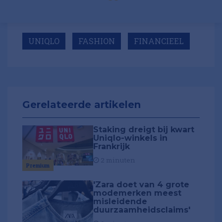
UNIQLO
FASHION
FINANCIEEL
Gerelateerde artikelen
Staking dreigt bij kwart
Uniqlo-winkels in
Frankrijk
2 minuten
Premium
'Zara doet van 4 grote
modemerken meest
misleidende
duurzaamheidsclaims'