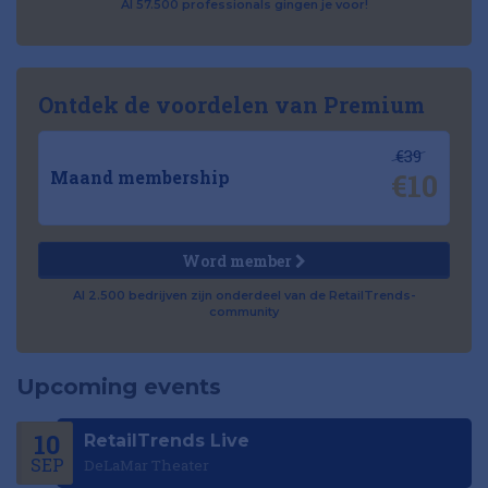
Al 57.500 professionals gingen je voor!
Ontdek de voordelen van Premium
€39
€10
Maand membership
Word member
Al 2.500 bedrijven zijn onderdeel van de RetailTrends-
community
Upcoming events
10
RetailTrends Live
SEP
DeLaMar Theater