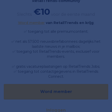
RetailTrends-community
€10
Slechts
voor de eerste maand
Word member
van RetailTrends en krijg
;
✅ toegang tot alle premiumcontent;
✅ net als 57.500 nieuwsbriefabonnees dagelijks het
laatste nieuws in je mailbox;
✅ toegang tot RetailTrends-events, exclusief voor
members.
✅ gratis vacatureplaatsingen op RetailTrends Jobs;
✅ toegang tot contactgegevens in RetailTrends
Connect.
Word member
Inloggen