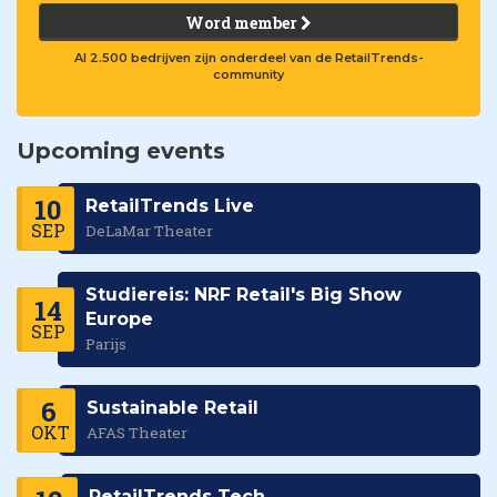
Word member
Al 2.500 bedrijven zijn onderdeel van de RetailTrends-
community
Upcoming events
10
RetailTrends Live
SEP
DeLaMar Theater
Studiereis: NRF Retail's Big Show
14
Europe
SEP
Parijs
6
Sustainable Retail
OKT
AFAS Theater
RetailTrends Tech