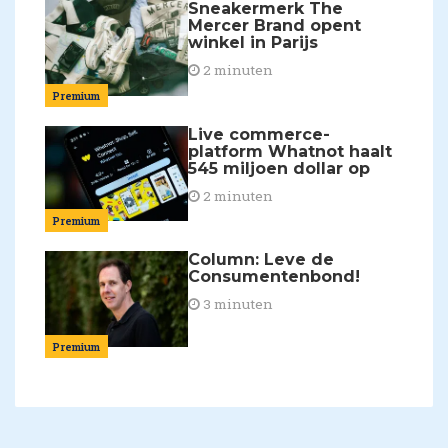
Sneakermerk The
Mercer Brand opent
winkel in Parijs
2 minuten
Premium
Live commerce-
platform Whatnot haalt
545 miljoen dollar op
2 minuten
Premium
Column: Leve de
Consumentenbond!
3 minuten
Premium