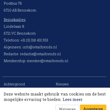
Postbus 78
6720 AB Bennekom
Bezoekadres
Lindelaan 8
6721 VC Bennekom
Telefoon: +31 (0) 318 431 553
Algemeen:
info@retailtrends.nl
Redactie:
redactie@retailtrends.nl
Membership:
member@retailtrends.nl
Achtergrond
Nieuws
Blogs
Columns
Deze website maakt gebruik van cookies om de best
Jobs
Events
Dit artikel krijg je cadeau. Lees alles van
Contact
Word member
mogelijke ervaring te bieden.
Lees meer
RetailTrends voor slechts € 10,- (eerste maand).
Archief
Sitemap
Accepteren
Weigeren