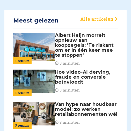
Alle artikelen
Meest gelezen
Albert Heijn morrelt
opnieuw aan
koopzegels: 'Te riskant
om er in één keer mee
te stoppen'
Premium
5 minuten
Hoe video-AI derving,
fraude en conversie
beïnvloedt
5 minuten
Premium
Van hype naar houdbaar
model: zo werken
retailabonnementen wél
8 minuten
Premium