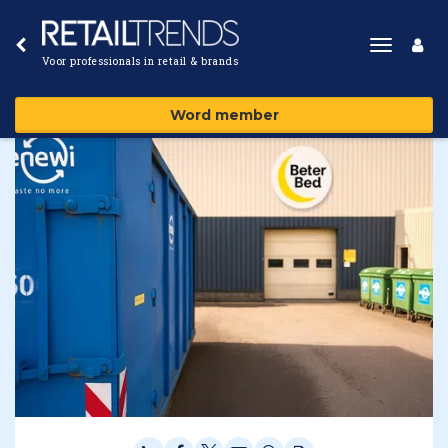
Toggle
Voor professionals in retail & brands
navigat
Word member