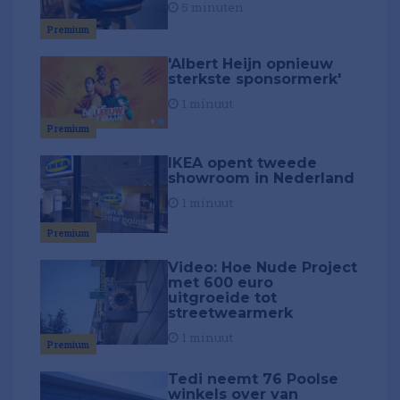
5 minuten
Premium
'Albert Heijn opnieuw
sterkste sponsormerk'
1 minuut
Premium
IKEA opent tweede
showroom in Nederland
1 minuut
Premium
Video: Hoe Nude Project
met 600 euro
uitgroeide tot
streetwearmerk
1 minuut
Premium
Tedi neemt 76 Poolse
winkels over van