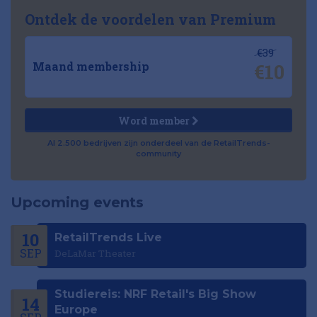
Ontdek de voordelen van Premium
€39
€10
Maand membership
Word member
Al 2.500 bedrijven zijn onderdeel van de RetailTrends-
community
Upcoming events
10
RetailTrends Live
SEP
DeLaMar Theater
Studiereis: NRF Retail's Big Show
14
Europe