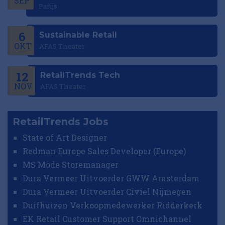
SEP
Parijs
6
Sustainable Retail
OKT
AFAS Theater
12
RetailTrends Tech
NOV
AFAS Theater
RetailTrends Jobs
State of Art Designer
Redman Europe Sales Developer (Europe)
MS Mode Storemanager
Dura Vermeer Uitvoerder GWW Amsterdam
Dura Vermeer Uitvoerder Civiel Nijmegen
Duifhuizen Verkoopmedewerker Ridderkerk
EK Retail Customer Support Omnichannel