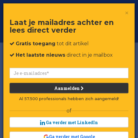
×
Toggle
Voor professionals in retail & brands
Laat je mailadres achter en
navigat
lees direct verder
Word member
Gratis toegang
tot dit artikel
Het laatste nieuws
direct in je mailbox
Aanmelden
Al 57.500 professionals hebben zich aangemeld!
of
Ga verder met LinkedIn
Ga verder met Google