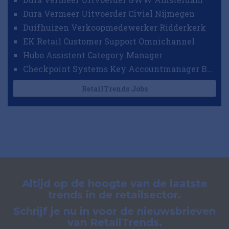
Dura Vermeer Uitvoerder Civiel Nijmegen
Duifhuizen Verkoopmedewerker Ridderkerk
EK Retail Customer Support Omnichannel
Hubo Assistent Category Manager
Checkpoint Systems Key Accountmanager Benelux
RetailTrends Jobs
Altijd op de hoogte van de laatste
trends in de retailsector.
Schrijf je nu in voor de nieuwsbrieven
van RetailTrends.