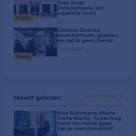
Jysk-zusje
Sofacompany zet
expansie voort
Premium
1 minuut
Column: Deense
woonformules groeien,
en dat is geen toeval
4 minuten
Premium
Alle artikelen
Meest gelezen
Kika Buhrmann (Marie-
Stella-Maris): 'Groei mag
nooit ten koste gaan
van je merkidentiteit'