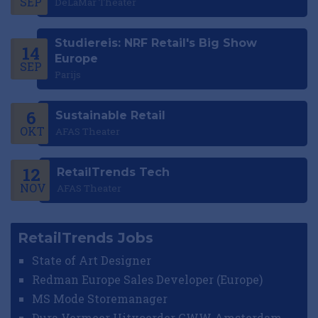
SEP
DeLaMar Theater
Studiereis: NRF Retail's Big Show
14
Europe
SEP
Parijs
6
Sustainable Retail
OKT
AFAS Theater
12
RetailTrends Tech
NOV
AFAS Theater
RetailTrends Jobs
State of Art Designer
Redman Europe Sales Developer (Europe)
MS Mode Storemanager
Dura Vermeer Uitvoerder GWW Amsterdam