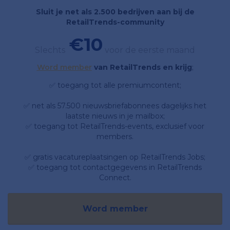
Sluit je net als 2.500 bedrijven aan bij de
RetailTrends-community
€10
Slechts
voor de eerste maand
Word member
van RetailTrends en krijg
;
✅ toegang tot alle premiumcontent;
✅ net als 57.500 nieuwsbriefabonnees dagelijks het
laatste nieuws in je mailbox;
✅ toegang tot RetailTrends-events, exclusief voor
members.
✅ gratis vacatureplaatsingen op RetailTrends Jobs;
✅ toegang tot contactgegevens in RetailTrends
Connect.
Word member