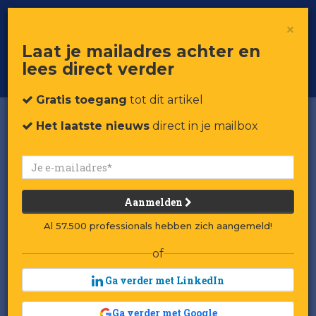
×
Toggle
Voor professionals in retail & brands
Laat je mailadres achter en
navigat
lees direct verder
Word member
Gratis toegang
tot dit artikel
Het laatste nieuws
direct in je mailbox
Aanmelden
Al 57.500 professionals hebben zich aangemeld!
of
Ga verder met LinkedIn
Ga verder met Google