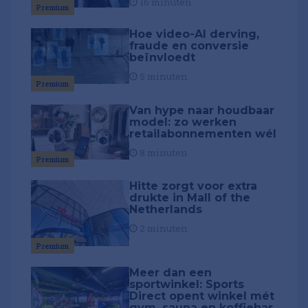
16 minuten
Premium
Hoe video-AI derving,
fraude en conversie
beïnvloedt
5 minuten
Premium
Van hype naar houdbaar
model: zo werken
retailabonnementen wél
8 minuten
Premium
Hitte zorgt voor extra
drukte in Mall of the
Netherlands
2 minuten
Premium
Meer dan een
sportwinkel: Sports
Direct opent winkel mét
gym, sauna en koffiebar