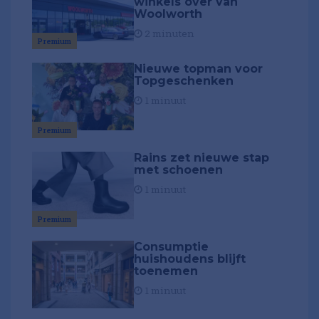
winkels over van
Woolworth
2 minuten
Premium
Nieuwe topman voor
Topgeschenken
1 minuut
Premium
Rains zet nieuwe stap
met schoenen
1 minuut
Premium
Consumptie
huishoudens blijft
toenemen
1 minuut