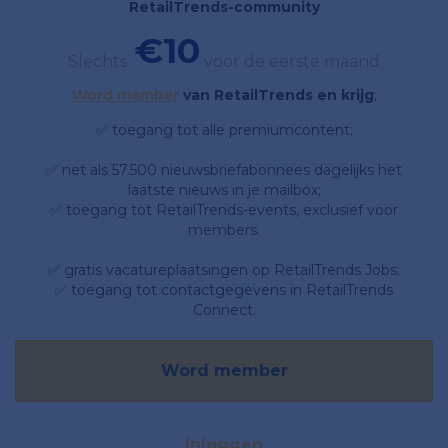
RetailTrends-community
€10
Slechts
voor de eerste maand
Word member
van RetailTrends en krijg
;
✅ toegang tot alle premiumcontent;
✅ net als 57.500 nieuwsbriefabonnees dagelijks het
laatste nieuws in je mailbox;
✅ toegang tot RetailTrends-events, exclusief voor
members.
✅ gratis vacatureplaatsingen op RetailTrends Jobs;
✅ toegang tot contactgegevens in RetailTrends
Connect.
Word member
Inloggen