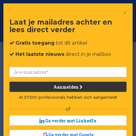
×
Toggle
Voor professionals in retail & brands
Laat je mailadres achter en
navigat
lees direct verder
Word member
Gratis toegang
tot dit artikel
Het laatste nieuws
direct in je mailbox
Aanmelden
Al 57.500 professionals hebben zich aangemeld!
of
Ga verder met LinkedIn
Ga verder met Google