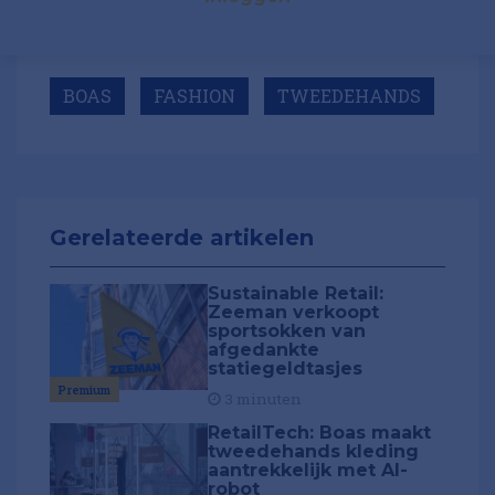
BOAS
FASHION
TWEEDEHANDS
Gerelateerde artikelen
Sustainable Retail:
Zeeman verkoopt
sportsokken van
afgedankte
statiegeldtasjes
Premium
3 minuten
RetailTech: Boas maakt
tweedehands kleding
aantrekkelijk met AI-
robot