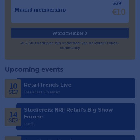
€39
€10
Maand membership
Word member
Al 2.500 bedrijven zijn onderdeel van de RetailTrends-
community
Upcoming events
10
RetailTrends Live
SEP
DeLaMar Theater
Studiereis: NRF Retail's Big Show
14
Europe
SEP
Parijs