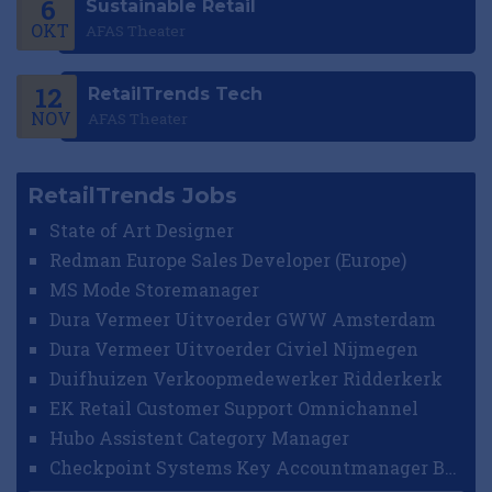
6
Sustainable Retail
OKT
AFAS Theater
12
RetailTrends Tech
NOV
AFAS Theater
RetailTrends Jobs
State of Art Designer
Redman Europe Sales Developer (Europe)
MS Mode Storemanager
Dura Vermeer Uitvoerder GWW Amsterdam
Dura Vermeer Uitvoerder Civiel Nijmegen
Duifhuizen Verkoopmedewerker Ridderkerk
EK Retail Customer Support Omnichannel
Hubo Assistent Category Manager
Checkpoint Systems Key Accountmanager Benelux