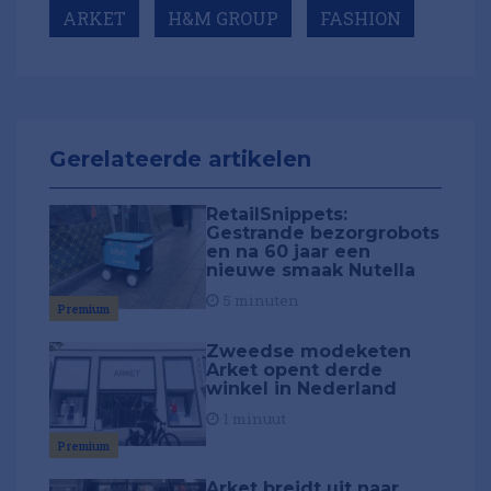
ARKET
H&M GROUP
FASHION
Gerelateerde artikelen
RetailSnippets:
Gestrande bezorgrobots
en na 60 jaar een
nieuwe smaak Nutella
5 minuten
Premium
Zweedse modeketen
Arket opent derde
winkel in Nederland
1 minuut
Premium
Arket breidt uit naar