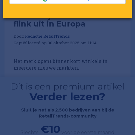
H&M-zusje Arket breidt
flink uit in Europa
Door:
Redactie RetailTrends
Gepubliceerd op 30 oktober 2025 om 11:14
Het merk opent binnenkort winkels in
meerdere nieuwe markten.
Dit is een premium artikel
Verder lezen?
Sluit je net als 2.500 bedrijven aan bij de
RetailTrends-community
€10
Slechts
voor de eerste maand