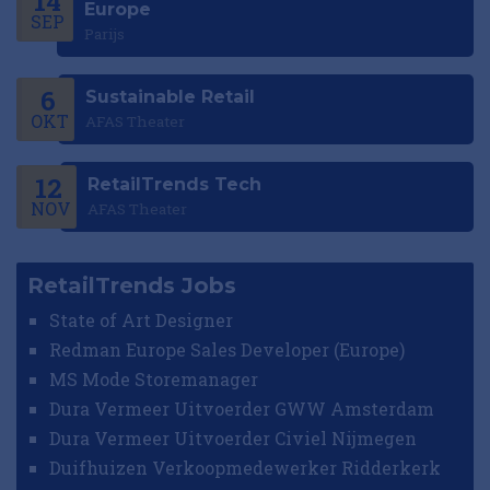
14
Europe
SEP
Parijs
6
Sustainable Retail
OKT
AFAS Theater
12
RetailTrends Tech
NOV
AFAS Theater
RetailTrends Jobs
State of Art Designer
Redman Europe Sales Developer (Europe)
MS Mode Storemanager
Dura Vermeer Uitvoerder GWW Amsterdam
Dura Vermeer Uitvoerder Civiel Nijmegen
Duifhuizen Verkoopmedewerker Ridderkerk