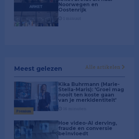
Noorwegen en
Oostenrijk
1 minuut
Alle artikelen
Meest gelezen
Kika Buhrmann (Marie-
Stella-Maris): 'Groei mag
nooit ten koste gaan
van je merkidentiteit'
16 minuten
Premium
Hoe video-AI derving,
fraude en conversie
beïnvloedt