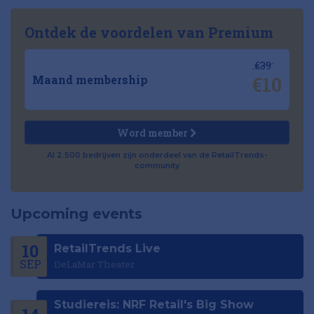
Ontdek de voordelen van Premium
€39
€10
Maand membership
Word member
Al 2.500 bedrijven zijn onderdeel van de RetailTrends-
community
Upcoming events
10
RetailTrends Live
SEP
DeLaMar Theater
Studiereis: NRF Retail's Big Show