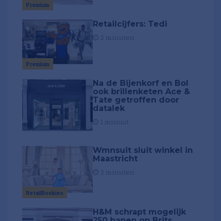
Premium
Retailcijfers: Tedi
2 minuten
Premium
Na de Bijenkorf en Bol
ook brillenketen Ace &
Tate getroffen door
datalek
1 minuut
Wmnsuit sluit winkel in
Maastricht
2 minuten
RetailRookies
H&M schrapt mogelijk
250 banen op Brits