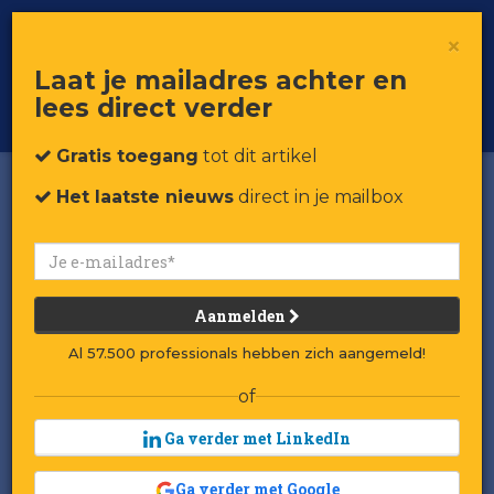
×
Toggle
Voor professionals in retail & brands
Laat je mailadres achter en
navigat
lees direct verder
Word member
Gratis toegang
tot dit artikel
Het laatste nieuws
direct in je mailbox
Aanmelden
Al 57.500 professionals hebben zich aangemeld!
of
Ga verder met LinkedIn
Ga verder met Google