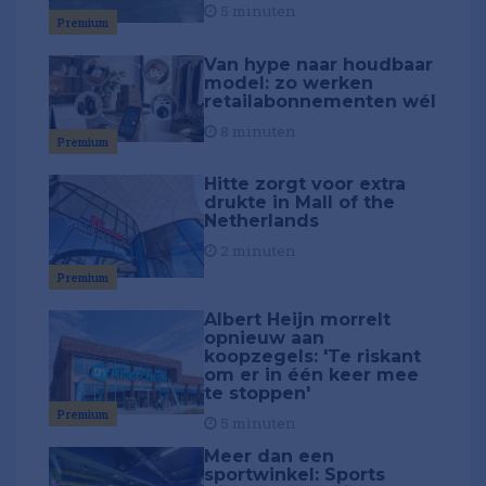
5 minuten
Premium
Van hype naar houdbaar
model: zo werken
retailabonnementen wél
8 minuten
Premium
Hitte zorgt voor extra
drukte in Mall of the
Netherlands
2 minuten
Premium
Albert Heijn morrelt
opnieuw aan
koopzegels: 'Te riskant
om er in één keer mee
te stoppen'
Premium
5 minuten
Meer dan een
sportwinkel: Sports