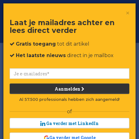
×
Toggle
Voor professionals in retail & brands
Laat je mailadres achter en
navigat
lees direct verder
Word member
Gratis toegang
tot dit artikel
Het laatste nieuws
direct in je mailbox
Aanmelden
Al 57.500 professionals hebben zich aangemeld!
of
Ga verder met LinkedIn
Ga verder met Google