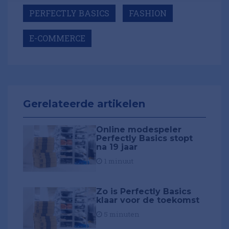
PERFECTLY BASICS
FASHION
E-COMMERCE
Gerelateerde artikelen
Online modespeler
Perfectly Basics stopt
na 19 jaar
1 minuut
Zo is Perfectly Basics
klaar voor de toekomst
5 minuten