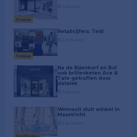
1 minuut
Premium
Retailcijfers: Tedi
2 minuten
Premium
Na de Bijenkorf en Bol
ook brillenketen Ace &
Tate getroffen door
datalek
1 minuut
Wmnsuit sluit winkel in
Maastricht
2 minuten
RetailRookies