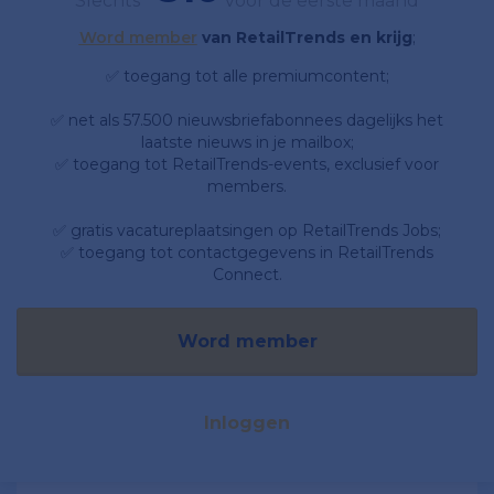
Slechts
voor de eerste maand
Word member
van RetailTrends en krijg
;
✅ toegang tot alle premiumcontent;
✅ net als 57.500 nieuwsbriefabonnees dagelijks het
laatste nieuws in je mailbox;
✅ toegang tot RetailTrends-events, exclusief voor
members.
✅ gratis vacatureplaatsingen op RetailTrends Jobs;
✅ toegang tot contactgegevens in RetailTrends
Connect.
Word member
Inloggen