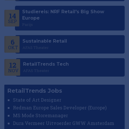
Studiereis: NRF Retail's Big Show
14
Europe
SEP
Parijs
6
Sustainable Retail
OKT
AFAS Theater
12
RetailTrends Tech
NOV
AFAS Theater
RetailTrends Jobs
State of Art Designer
Redman Europe Sales Developer (Europe)
MS Mode Storemanager
Dura Vermeer Uitvoerder GWW Amsterdam