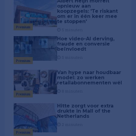
Albert Heijn morrelt
opnieuw aan
koopzegels: 'Te riskant
om er in één keer mee
te stoppen'
Premium
5 minuten
Hoe video-AI derving,
fraude en conversie
beïnvloedt
5 minuten
Premium
Van hype naar houdbaar
model: zo werken
retailabonnementen wél
8 minuten
Premium
Hitte zorgt voor extra
drukte in Mall of the
Netherlands
2 minuten
Premium