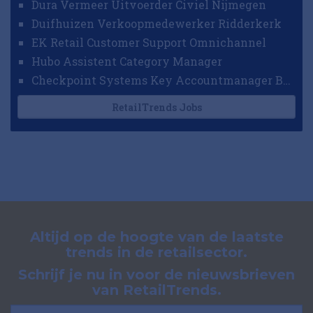
Dura Vermeer Uitvoerder Civiel Nijmegen
Duifhuizen Verkoopmedewerker Ridderkerk
EK Retail Customer Support Omnichannel
Hubo Assistent Category Manager
Checkpoint Systems Key Accountmanager Benelux
RetailTrends Jobs
Altijd op de hoogte van de laatste
trends in de retailsector.
Schrijf je nu in voor de nieuwsbrieven
van RetailTrends.