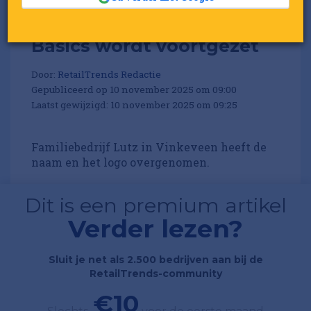
Modewebshop Perfectly
Basics wordt voortgezet
Door:
RetailTrends Redactie
Gepubliceerd op 10 november 2025 om 09:00
Laatst gewijzigd: 10 november 2025 om 09:25
Familiebedrijf Lutz in Vinkeveen heeft de
naam en het logo overgenomen.
Dit is een premium artikel
Verder lezen?
Sluit je net als 2.500 bedrijven aan bij de
RetailTrends-community
€10