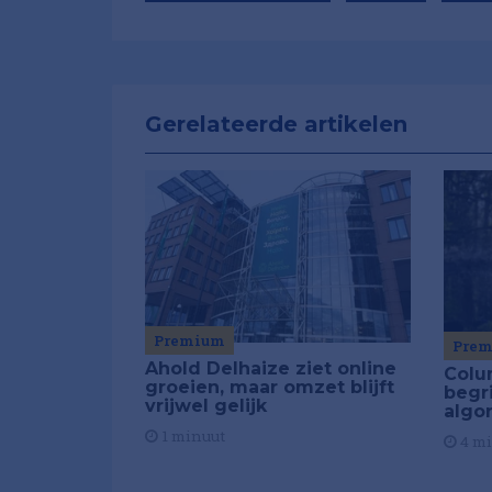
Gerelateerde artikelen
Premium
Pre
Ahold Delhaize ziet online
Colu
groeien, maar omzet blijft
begr
vrijwel gelijk
algo
1 minuut
4 m