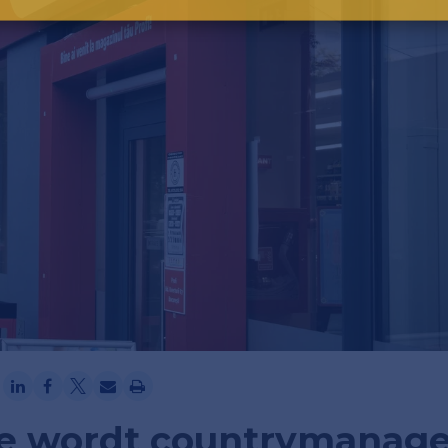
Ga verder met Google
ze wordt countrymanage