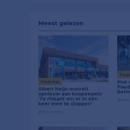
Meest gelezen
Pre
Premium
Hoe 
frau
Albert Heijn morrelt
beïn
opnieuw aan koopzegels:
'Te riskant om er in één
5 m
keer mee te stoppen'
5 minuten