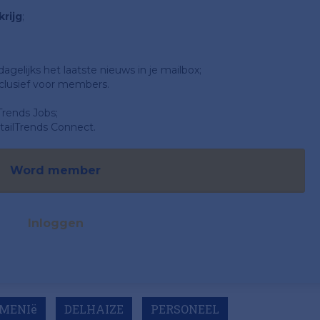
rijg
;
gelijks het laatste nieuws in je mailbox;
clusief voor members.
Trends Jobs;
ailTrends Connect.
Word member
Inloggen
MENIë
DELHAIZE
PERSONEEL