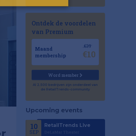
Ontdek de voordelen
van Premium
€39
Maand
€10
membership
Word member
Al 2.500 bedrijven zijn onderdeel van
de RetailTrends-community
Upcoming events
10
RetailTrends Live
r
SEP
DeLaMar Theater