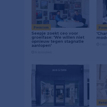
Premium
Pre
Seepje zoekt ceo voor
'Chan
groeifase: 'We willen niet
mod
opnieuw tegen stagnatie
1 mi
aanlopen'
6 minuten
Reta