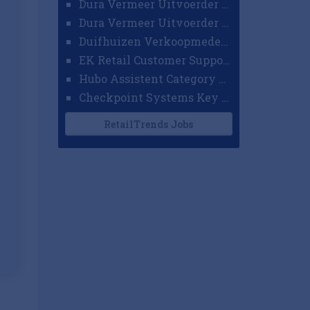
Dura Vermeer Uitvoerder GWW Amsterdam
Dura Vermeer Uitvoerder Civiel Nijmegen
Duifhuizen Verkoopmedewerker Ridderkerk
EK Retail Customer Support Omnichannel
Hubo Assistent Category Manager
Checkpoint Systems Key Accountmanager Benelux
RetailTrends Jobs