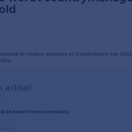
old
oemenië de verdere expansie en transformatie van Ahol
eiden.
 artikel
?
n bij de RetailTrends-community
 maand