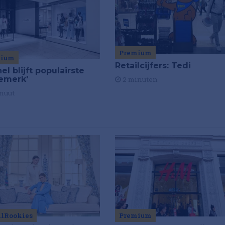
Premium
mium
Retailcijfers: Tedi
el blijft populairste
emerk'
2 minuten
nuut
ilRookies
Premium