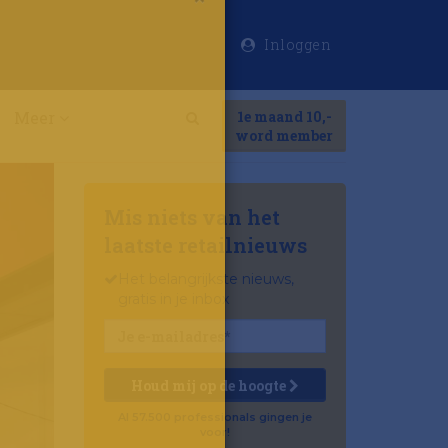
Inloggen
×
Meer
1e maand 10,-
Search
word member
Mis niets van het
laatste retailnieuws
Het belangrijkste nieuws,
gratis in je inbox
Houd mij op de hoogte
Al 57.500 professionals gingen je
voor!