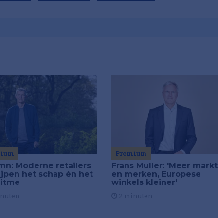
Premium
mium
Frans Muller: 'Meer mark
mn: Moderne retailers
en merken, Europese
ijpen het schap én het
winkels kleiner'
ritme
2 minuten
inuten