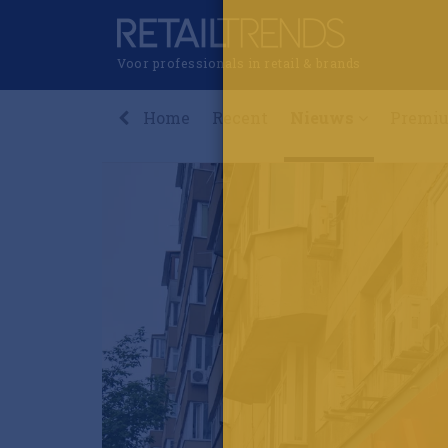
Voor professionals in retail & brands
Home
Recent
Nieuws
Premi