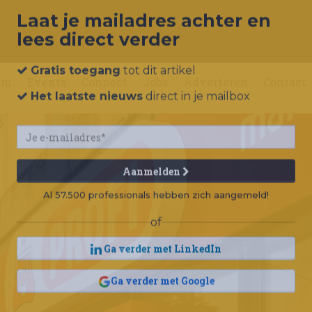
Laat je mailadres achter en
lees direct verder
um
Events
Connect
Jobs
Adverteren
Contact
Gratis toegang
tot dit artikel
Het laatste nieuws
direct in je mailbox
Aanmelden
Al 57.500 professionals hebben zich aangemeld!
of
Ga verder met LinkedIn