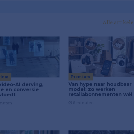
Alle artikel
Premium
mium
Van hype naar houdbaar
video-AI derving,
model: zo werken
de en conversie
retailabonnementen wél
vloedt
8 minuten
inuten