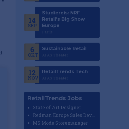
Studiereis: NRF
14
Retail's Big Show
SEP
Europe
Parijs
6
Sustainable Retail
d
OKT
AFAS Theater
12
RetailTrends Tech
NOV
AFAS Theater
RetailTrends Jobs
State of Art Designer
Redman Europe Sales Developer (Europe)
MS Mode Storemanager