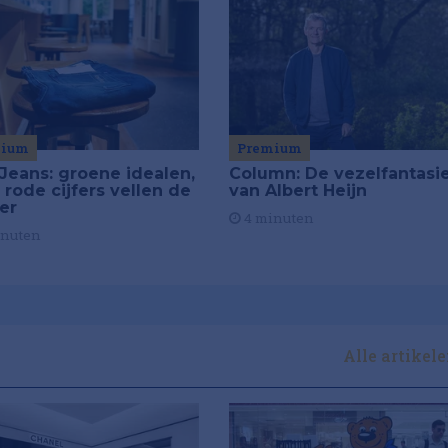
mium
Premium
Jeans: groene idealen,
Column: De vezelfantasi
 rode cijfers vellen de
van Albert Heijn
ier
4 minuten
inuten
Alle artikel