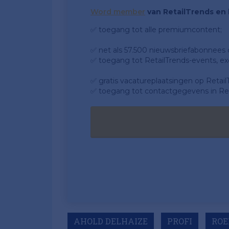
Word member
van RetailTrends en k
✅ toegang tot alle premiumcontent;
✅ net als 57.500 nieuwsbriefabonnees da
✅ toegang tot RetailTrends-events, ex
✅ gratis vacatureplaatsingen op Retail
✅ toegang tot contactgegevens in Ret
AHOLD DELHAIZE
PROFI
ROE