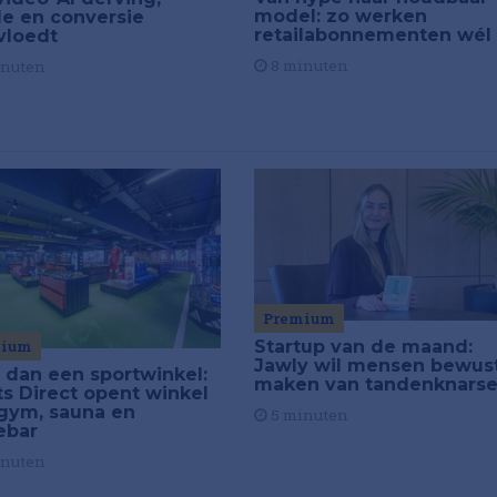
model: zo werken
de en conversie
retailabonnementen wél
vloedt
8 minuten
inuten
Premium
Startup van de maand:
mium
Jawly wil mensen bewus
 dan een sportwinkel:
maken van tandenknars
ts Direct opent winkel
gym, sauna en
5 minuten
ebar
inuten