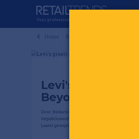
Voor professionals in retail & brands
Home
Recent
Nieuws
Premi
Levi's groeit doo
Beyond Yoga
Door:
Redactie RetailTrends
Gepubliceerd op 29 januari 2026 om 12:19
Laatst gewijzigd: 29 januari 2026 om 12:21