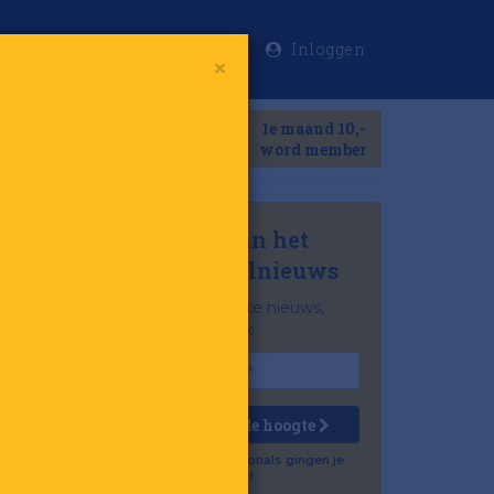
Inloggen
×
Meer
1e maand 10,-
Search
word member
Mis niets van het
laatste retailnieuws
Het belangrijkste nieuws,
gratis in je inbox
Houd mij op de hoogte
Al 57.500 professionals gingen je
voor!