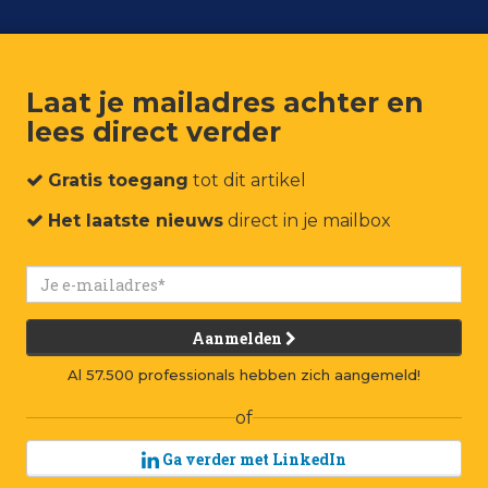
Laat je mailadres achter en
lees direct verder
um
Events
Connect
Jobs
Adverteren
Contact
Gratis toegang
tot dit artikel
Het laatste nieuws
direct in je mailbox
r, flinke plus voor
Aanmelden
Al 57.500 professionals hebben zich aangemeld!
of
Ga verder met LinkedIn