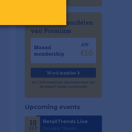
Ontdek de voordelen
van Premium
€39
Maand
€10
membership
Word member
Al 2.500 bedrijven zijn onderdeel van
de RetailTrends-community
Upcoming events
10
RetailTrends Live
SEP
DeLaMar Theater