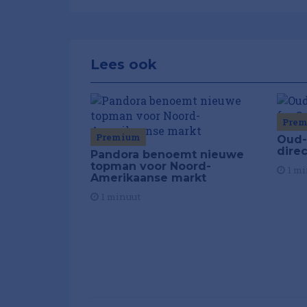
Lees ook
Pre
Premium
Oud-
dire
Pandora benoemt nieuwe
topman voor Noord-
1 mi
Amerikaanse markt
1 minuut