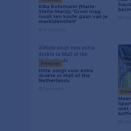
frau
Kika Buhrmann (Marie-
beïn
Stella-Maris): 'Groei mag
nooit ten koste gaan van je
5 m
merkidentiteit'
16 minuten
Premium
Hitte zorgt voor extra
drukte in Mall of the
Netherlands
2 minuten
Pre
Meer
Spor
mét 
koffi
2 m