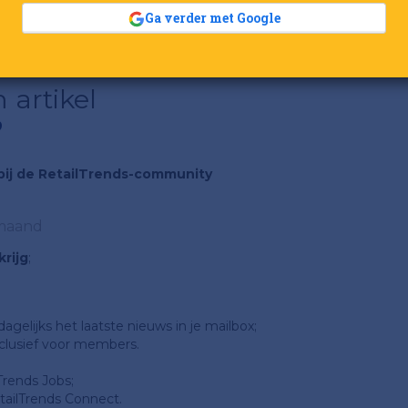
rauss & Co steeg vorig jaar.
Ga verder met Google
 artikel
?
n bij de RetailTrends-community
 maand
rijg
;
gelijks het laatste nieuws in je mailbox;
clusief voor members.
Trends Jobs;
ailTrends Connect.