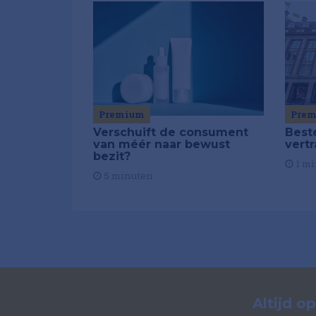
Pre
Premium
Best
Verschuift de consument
vert
van méér naar bewust
bezit?
1 mi
5 minuten
Altijd o