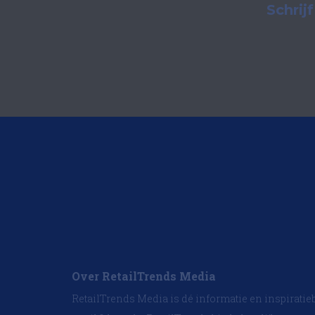
Schrij
Over RetailTrends Media
RetailTrends Media is dé informatie en inspiratie