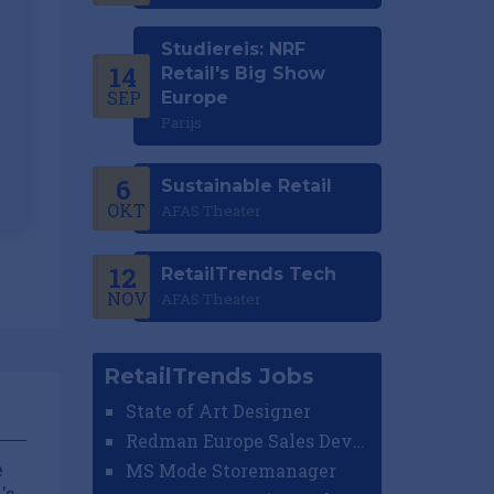
Studiereis: NRF
14
Retail's Big Show
SEP
Europe
Parijs
6
Sustainable Retail
OKT
AFAS Theater
12
RetailTrends Tech
NOV
AFAS Theater
RetailTrends Jobs
State of Art Designer
Redman Europe Sales Developer (Europe)
MS Mode Storemanager