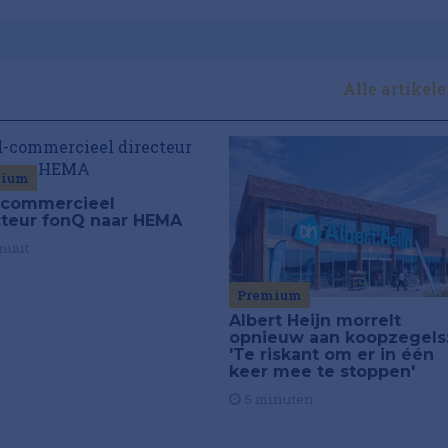
Alle artikel
mium
commercieel
cteur fonQ naar HEMA
nuut
Premium
Albert Heijn morrelt
opnieuw aan koopzegels
'Te riskant om er in één
keer mee te stoppen'
5 minuten