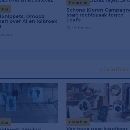
Premium
mium
Schone Kleren Campagn
start rechtszaak tegen
ilSnippets: Omoda
Levi's
kelt over AI en lolbroek
s
2 minuten
inuten
Alle artikel
Premium
mium
Van hype naar houdbaar
video-AI derving,