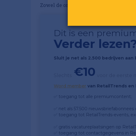
Zowel de omzet als de winst van Levi St
Dit is een premium
Verder lezen
Sluit je net als 2.500 bedrijven aa
€10
Slechts
voor de eerste
Word member
van RetailTrends en k
✅ toegang tot alle premiumcontent;
✅ net als 57.500 nieuwsbriefabonnees da
✅ toegang tot RetailTrends-events, ex
✅ gratis vacatureplaatsingen op Retail
✅ toegang tot contactgegevens in Ret