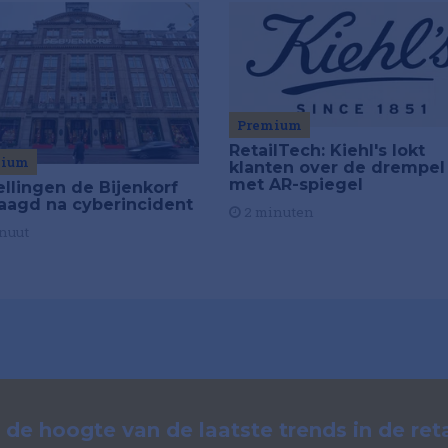
Premium
RetailTech: Kiehl's lokt
mium
klanten over de drempel
met AR-spiegel
ellingen de Bijenkorf
raagd na cyberincident
2 minuten
nuut
p de hoogte van de laatste trends in de reta