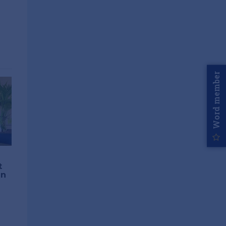
Word member
t
en