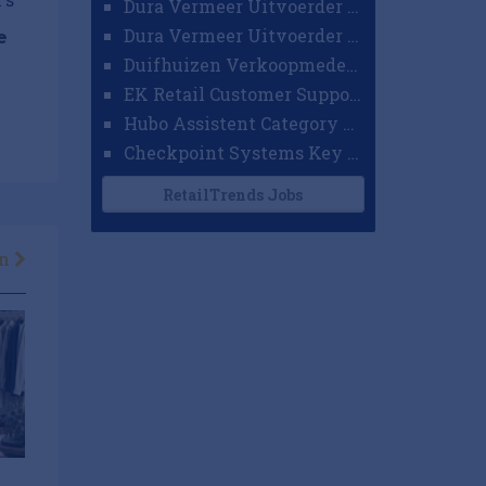
Dura Vermeer Uitvoerder GWW Amsterdam
Dura Vermeer Uitvoerder Civiel Nijmegen
e
Duifhuizen Verkoopmedewerker Ridderkerk
EK Retail Customer Support Omnichannel
Hubo Assistent Category Manager
Checkpoint Systems Key Accountmanager Benelux
RetailTrends Jobs
en