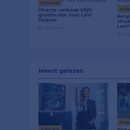
Premium
Pre
Directe verkoop blijft
groeimotor voor Levi
Reta
Strauss
strui
Levi'
2 minuten
7 m
Meest gelezen
Pre
Premium
Hoe 