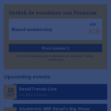
Ontdek de voordelen van Premium
€39
€10
Maand membership
Word member
Al 2.500 bedrijven zijn onderdeel van de RetailTrends-
community
Upcoming events
10
RetailTrends Live
SEP
DeLaMar Theater
Studiereis: NRF Retail's Big Show