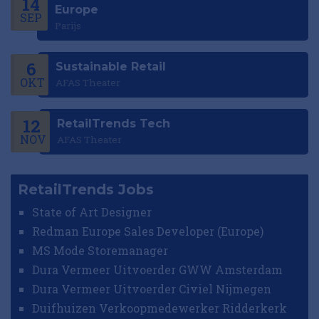
14
Europe
SEP
Parijs
6
Sustainable Retail
OKT
AFAS Theater
12
RetailTrends Tech
NOV
AFAS Theater
RetailTrends Jobs
State of Art Designer
Redman Europe Sales Developer (Europe)
MS Mode Storemanager
Dura Vermeer Uitvoerder GWW Amsterdam
Dura Vermeer Uitvoerder Civiel Nijmegen
Duifhuizen Verkoopmedewerker Ridderkerk