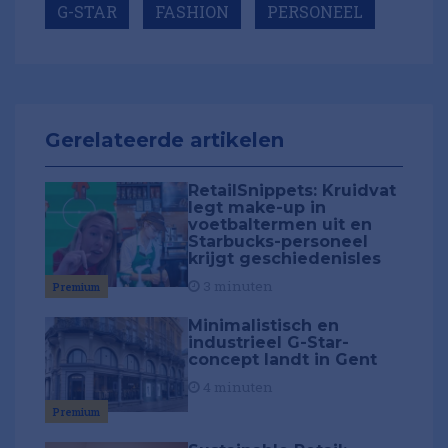
G-STAR
FASHION
PERSONEEL
Gerelateerde artikelen
RetailSnippets: Kruidvat
legt make-up in
voetbaltermen uit en
Starbucks-personeel
krijgt geschiedenisles
3 minuten
Premium
Minimalistisch en
industrieel G-Star-
concept landt in Gent
4 minuten
Premium