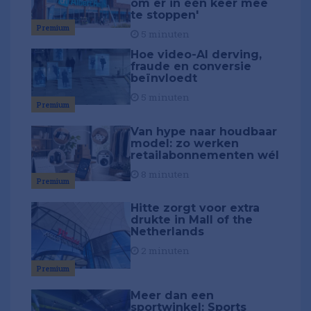
om er in één keer mee
te stoppen'
Premium
5 minuten
Hoe video-AI derving,
fraude en conversie
beïnvloedt
5 minuten
Premium
Van hype naar houdbaar
model: zo werken
retailabonnementen wél
8 minuten
Premium
Hitte zorgt voor extra
drukte in Mall of the
Netherlands
2 minuten
Premium
Meer dan een
sportwinkel: Sports