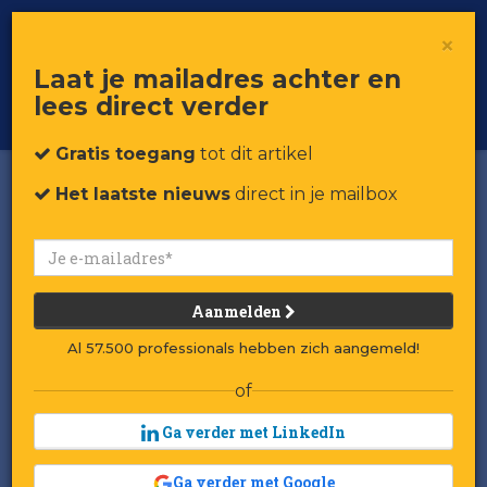
×
Toggle
Voor professionals in retail & brands
Laat je mailadres achter en
navigat
lees direct verder
Word member
Gratis toegang
tot dit artikel
Het laatste nieuws
direct in je mailbox
Aanmelden
Al 57.500 professionals hebben zich aangemeld!
of
Ga verder met LinkedIn
Ga verder met Google