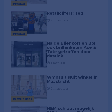
Premium
Retailcijfers: Tedi
2 minuten
Premium
Na de Bijenkorf en Bol
ook brillenketen Ace &
Tate getroffen door
datalek
1 minuut
Wmnsuit sluit winkel in
Maastricht
2 minuten
RetailRookies
H&M schrapt mogelijk