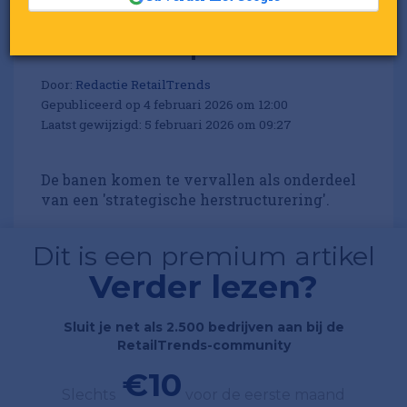
G-Star schrapt 75 banen
Door:
Redactie RetailTrends
Gepubliceerd op 4 februari 2026 om 12:00
Laatst gewijzigd: 5 februari 2026 om 09:27
De banen komen te vervallen als onderdeel
van een 'strategische herstructurering'.
Dit is een premium artikel
Verder lezen?
Sluit je net als 2.500 bedrijven aan bij de
RetailTrends-community
€10
Slechts
voor de eerste maand