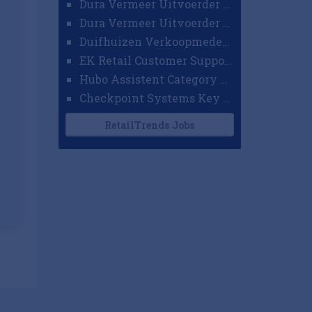
Dura Vermeer Uitvoerder GWW Amsterdam
Dura Vermeer Uitvoerder Civiel Nijmegen
Duifhuizen Verkoopmedewerker Ridderkerk
EK Retail Customer Support Omnichannel
Hubo Assistent Category Manager
Checkpoint Systems Key Accountmanager Benelux
RetailTrends Jobs