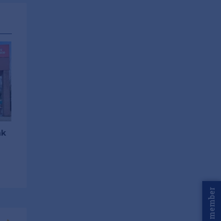
nk
Word member