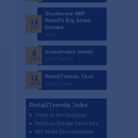
Studiereis: NRF
14
Retail's Big Show
SEP
Europe
Parijs
6
Sustainable Retail
OKT
AFAS Theater
12
RetailTrends Tech
NOV
AFAS Theater
RetailTrends Jobs
State of Art Designer
Redman Europe Sales Developer (Europe)
MS Mode Storemanager