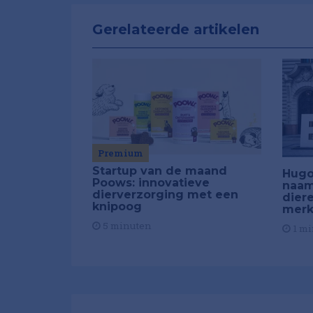
Gerelateerde artikelen
Premium
Startup van de maand
Hugo
Poows: innovatieve
naam
dierverzorging met een
dier
knipoog
merk
5 minuten
1 mi