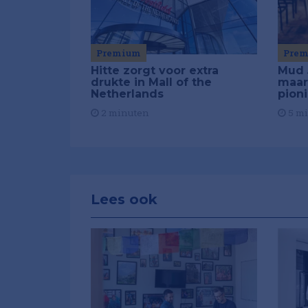
Premium
Pre
Hitte zorgt voor extra
Mud 
drukte in Mall of the
maar
Netherlands
pion
2 minuten
5 m
Lees ook