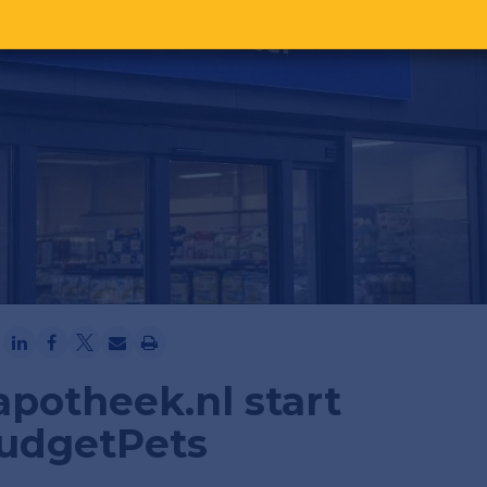
Ga verder met Google
potheek.nl start
BudgetPets