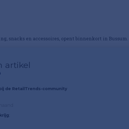
ng, snacks en accessoires, opent binnenkort in Bussum.
 artikel
?
n bij de RetailTrends-community
 maand
rijg
;