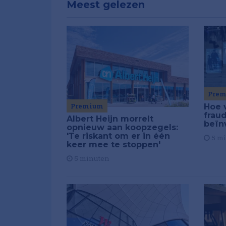
Meest gelezen
Pre
Premium
Hoe 
frau
Albert Heijn morrelt
beïn
opnieuw aan koopzegels:
'Te riskant om er in één
5 m
keer mee te stoppen'
5 minuten