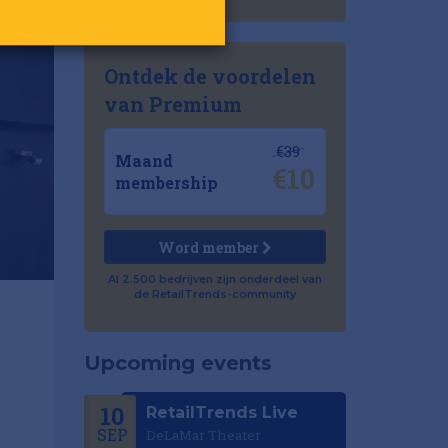
Ontdek de voordelen
van Premium
€39
Maand
€10
membership
Word member
Al 2.500 bedrijven zijn onderdeel van
de RetailTrends-community
Upcoming events
10
RetailTrends Live
SEP
DeLaMar Theater