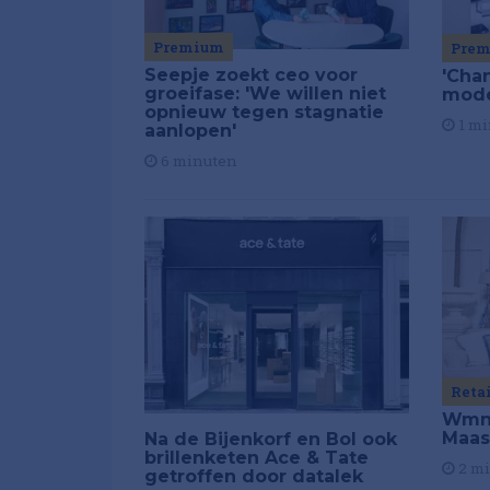
Premium
Pre
Seepje zoekt ceo voor
'Chan
groeifase: 'We willen niet
mod
opnieuw tegen stagnatie
1 mi
aanlopen'
6 minuten
Reta
Wmns
Maas
Na de Bijenkorf en Bol ook
brillenketen Ace & Tate
2 m
getroffen door datalek