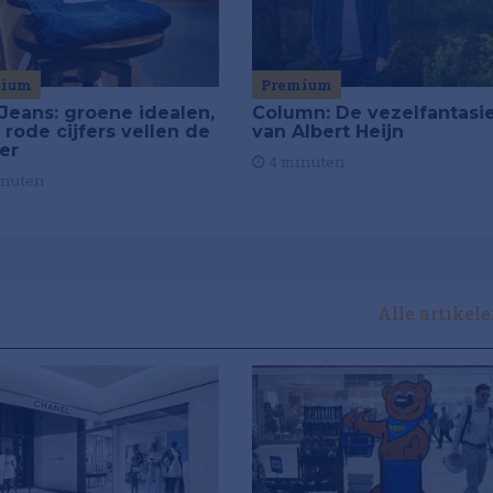
mium
Premium
Jeans: groene idealen,
Column: De vezelfantasi
 rode cijfers vellen de
van Albert Heijn
ier
4 minuten
inuten
Alle artikel