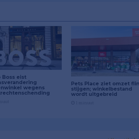
 Boss eist
sverandering
Pets Place ziet omzet fli
enwinkel wegens
stijgen; winkelbestand
rechtenschending
wordt uitgebreid
nuut
1 minuut