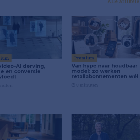
Alle artikel
Premium
mium
Van hype naar houdbaar
video-AI derving,
model: zo werken
de en conversie
retailabonnementen wél
vloedt
8 minuten
inuten