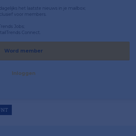
gelijks het laatste nieuws in je mailbox;
clusief voor members.
Trends Jobs;
ailTrends Connect.
Word member
Inloggen
UNT