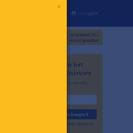
Inloggen
×
Meer
1e maand 10,-
Search
word member
Mis niets van het
laatste retailnieuws
Het belangrijkste nieuws,
gratis in je inbox
Houd mij op de hoogte
Al 57.500 professionals gingen je
voor!