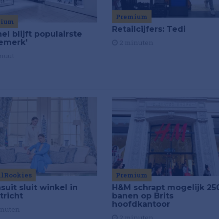
Premium
mium
Retailcijfers: Tedi
el blijft populairste
emerk'
2 minuten
nuut
ilRookies
Premium
uit sluit winkel in
H&M schrapt mogelijk 25
tricht
banen op Brits
hoofdkantoor
inuten
2 minuten