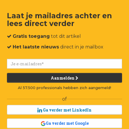
Laat je mailadres achter en
lees direct verder
um
Events
Connect
Jobs
Adverteren
Contact
Gratis toegang
tot dit artikel
Het laatste nieuws
direct in je mailbox
Aanmelden
Al 57.500 professionals hebben zich aangemeld!
of
Ga verder met LinkedIn