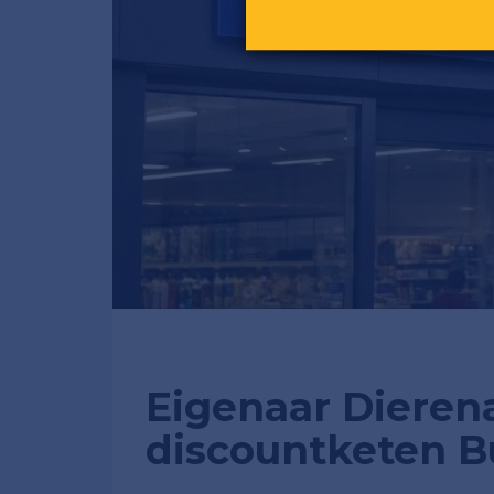
Eigenaar Dierena
discountketen 