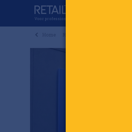
Voor professionals in retail & brands
Home
Recent
Nieuws
Premi