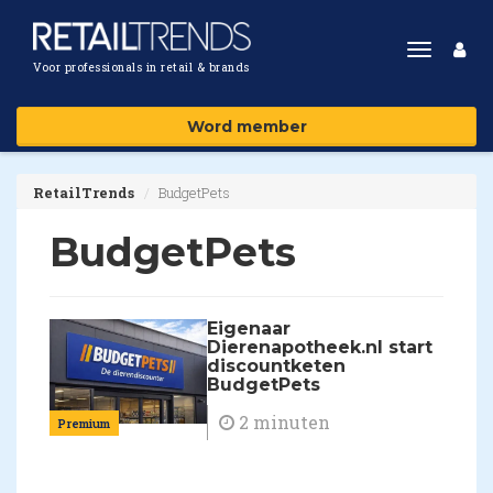
Toggle
Voor professionals in retail & brands
navigat
Word member
RetailTrends
BudgetPets
BudgetPets
Eigenaar
Dierenapotheek.nl start
discountketen
BudgetPets
2 minuten
Premium