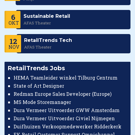
6
Sustainable Retail
OKT
AFAS Theater
12
RetailTrends Tech
NOV
AFAS Theater
RetailTrends Jobs
HEMA Teamleider winkel Tilburg Centrum
State of Art Designer
Redman Europe Sales Developer (Europe)
MS Mode Storemanager
Dura Vermeer Uitvoerder GWW Amsterdam
Dura Vermeer Uitvoerder Civiel Nijmegen
Duifhuizen Verkoopmedewerker Ridderkerk
EK Retail Customer Support Omnichannel