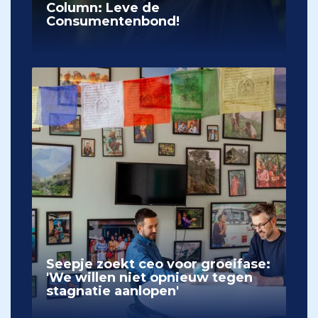
Column: Leve de
Consumentenbond!
Seepje zoekt ceo voor groeifase:
'We willen niet opnieuw tegen
stagnatie aanlopen'