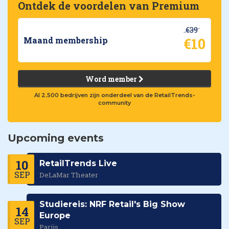
Ontdek de voordelen van Premium
€39
€10
Maand membership
Word member
Al 2.500 bedrijven zijn onderdeel van de RetailTrends-
community
Upcoming events
10
RetailTrends Live
SEP
DeLaMar Theater
Studiereis: NRF Retail's Big Show
14
Europe
SEP
Parijs