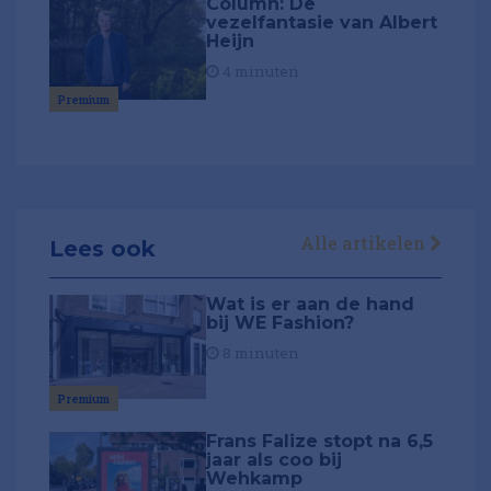
Column: De
vezelfantasie van Albert
Heijn
4 minuten
Premium
Alle artikelen
Lees ook
Wat is er aan de hand
bij WE Fashion?
8 minuten
Premium
Frans Falize stopt na 6,5
jaar als coo bij
Wehkamp