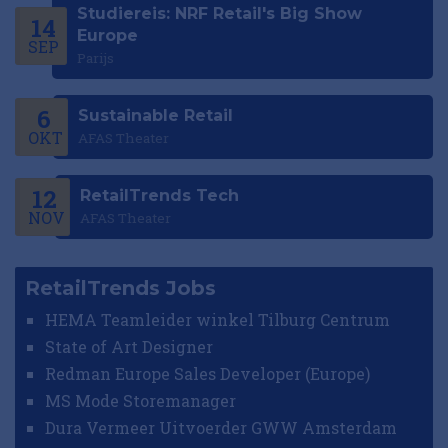
Studiereis: NRF Retail's Big Show
14
Europe
SEP
Parijs
6
Sustainable Retail
OKT
AFAS Theater
12
RetailTrends Tech
NOV
AFAS Theater
RetailTrends Jobs
HEMA Teamleider winkel Tilburg Centrum
State of Art Designer
Redman Europe Sales Developer (Europe)
MS Mode Storemanager
Dura Vermeer Uitvoerder GWW Amsterdam