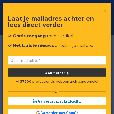
×
Toggle
Voor professionals in retail & brands
Laat je mailadres achter en
navigat
lees direct verder
Word member
Gratis toegang
tot dit artikel
Het laatste nieuws
direct in je mailbox
Aanmelden
Al 57.500 professionals hebben zich aangemeld!
of
Ga verder met LinkedIn
Ga verder met Google