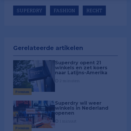
SUPERDRY
FASHION
RECHT
Gerelateerde artikelen
Superdry opent 21
winkels en zet koers
naar Latijns-Amerika
2 minuten
Premium
Superdry wil weer
winkels in Nederland
openen
1 minuut
Premium