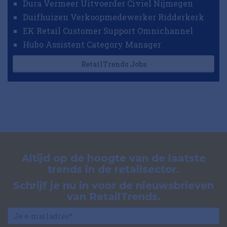
Dura Vermeer Uitvoerder Civiel Nijmegen
Duifhuizen Verkoopmedewerker Ridderkerk
EK Retail Customer Support Omnichannel
Hubo Assistent Category Manager
RetailTrends Jobs
Altijd op de hoogte van de laatste
trends in de retailsector.
Schrijf je nu in voor de nieuwsbrieven
van RetailTrends.