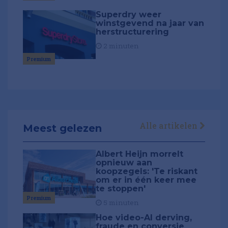
Superdry weer
winstgevend na jaar van
herstructurering
2 minuten
Premium
Alle artikelen
Meest gelezen
Albert Heijn morrelt
opnieuw aan
koopzegels: 'Te riskant
om er in één keer mee
te stoppen'
Premium
5 minuten
Hoe video-AI derving,
fraude en conversie