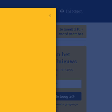
Inloggen
×
Meer
1e maand 10,-
Search
word member
Mis niets van het
laatste retailnieuws
Het belangrijkste nieuws,
gratis in je inbox
Houd mij op de hoogte
Al 57.500 professionals gingen je
voor!