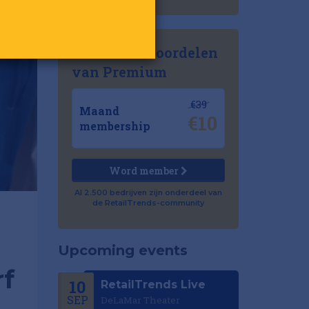
Ontdek de voordelen
van Premium
€39
Maand
€10
membership
Word member
Al 2.500 bedrijven zijn onderdeel van
de RetailTrends-community
Upcoming events
f
10
RetailTrends Live
SEP
DeLaMar Theater