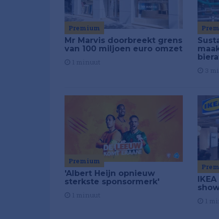
Premium
Pre
Mr Marvis doorbreekt grens
Susta
van 100 miljoen euro omzet
maakt
biera
1 minuut
3 m
Premium
Pre
'Albert Heijn opnieuw
IKEA
sterkste sponsormerk'
show
1 minuut
1 mi