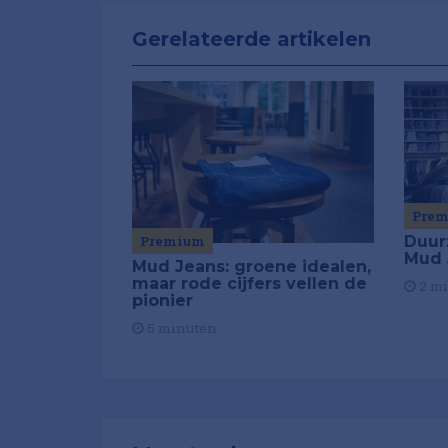
Gerelateerde artikelen
Pre
Duur
Premium
Mud J
Mud Jeans: groene idealen,
maar rode cijfers vellen de
2 m
pionier
5 minuten