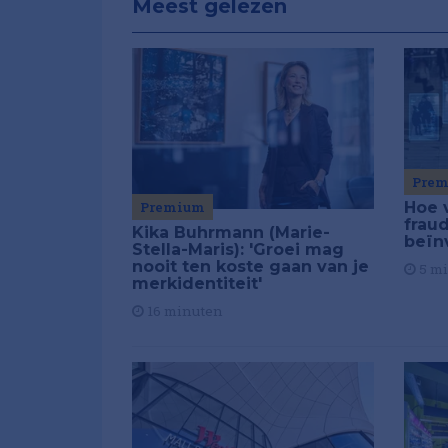
Meest gelezen
Pre
Premium
Hoe 
frau
Kika Buhrmann (Marie-
beïn
Stella-Maris): 'Groei mag
nooit ten koste gaan van je
5 m
merkidentiteit'
16 minuten