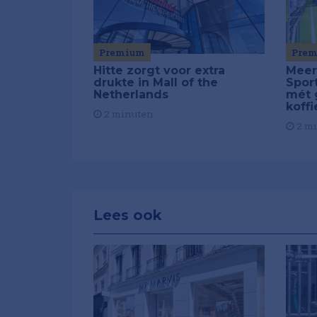
Pre
Premium
Meer
Hitte zorgt voor extra
Spor
drukte in Mall of the
mét 
Netherlands
koffi
2 minuten
2 m
Lees ook