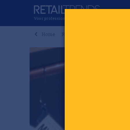
Voor professionals in retail & brands
Home
Recent
Nieuws
Premi