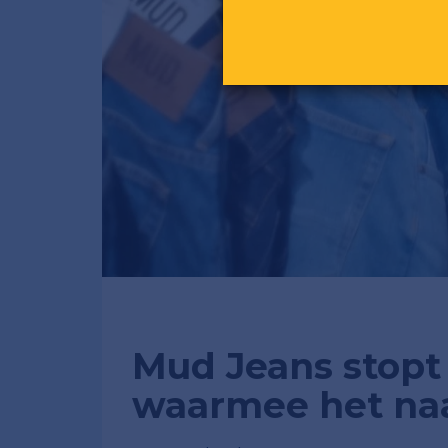
Mud Jeans stopt
waarmee het na