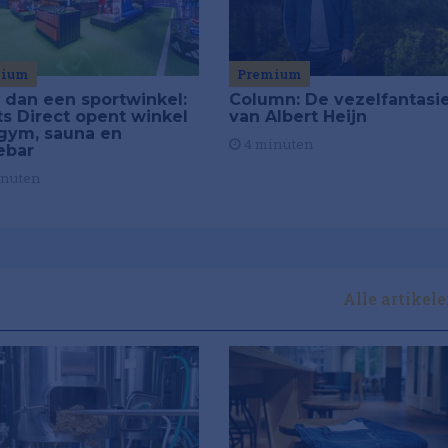
mium
Premium
 dan een sportwinkel:
Column: De vezelfantasi
ts Direct opent winkel
van Albert Heijn
gym, sauna en
4 minuten
ebar
inuten
Alle artikel