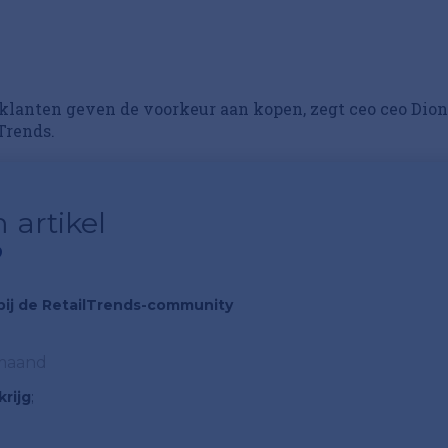
 klanten geven de voorkeur aan kopen, zegt ceo ceo Dion
Trends.
 artikel
?
n bij de RetailTrends-community
 maand
rijg
;