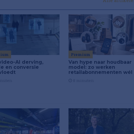
Alle artikel
Premium
mium
Van hype naar houdbaar
video-AI derving,
model: zo werken
de en conversie
retailabonnementen wél
vloedt
8 minuten
inuten