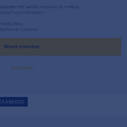
gelijks het laatste nieuws in je mailbox;
clusief voor members.
Trends Jobs;
ailTrends Connect.
Word member
Inloggen
ZAAMHEID