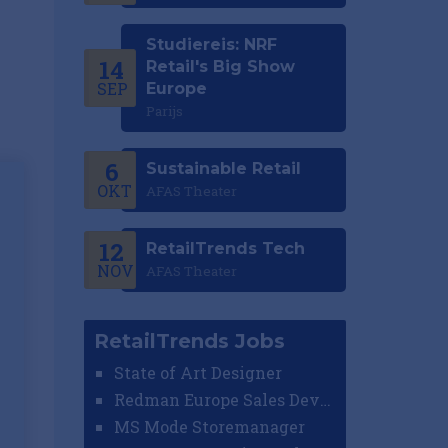
Studiereis: NRF
14
Retail's Big Show
SEP
Europe
Parijs
6
Sustainable Retail
OKT
AFAS Theater
12
RetailTrends Tech
NOV
AFAS Theater
RetailTrends Jobs
State of Art Designer
Redman Europe Sales Developer (Europe)
MS Mode Storemanager