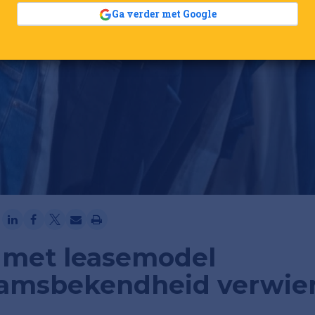
Ga verder met Google
 met leasemodel
amsbekendheid verwier