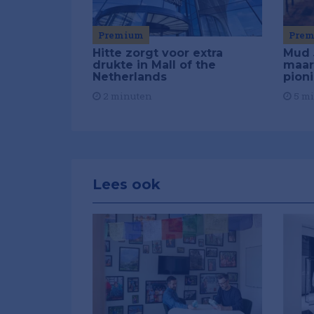
Premium
Pre
Hitte zorgt voor extra
Mud 
drukte in Mall of the
maar
Netherlands
pion
2 minuten
5 m
Lees ook