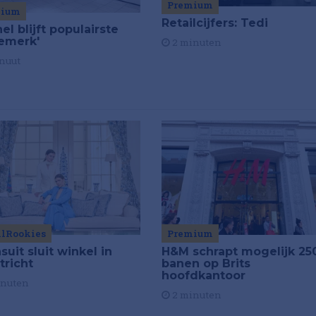
Premium
mium
Retailcijfers: Tedi
el blijft populairste
emerk'
2 minuten
nuut
ilRookies
Premium
uit sluit winkel in
H&M schrapt mogelijk 25
tricht
banen op Brits
hoofdkantoor
inuten
2 minuten