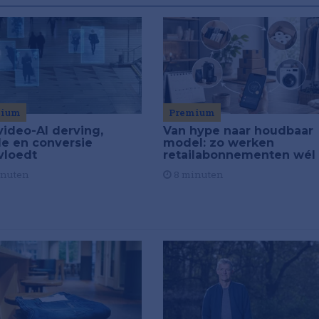
Premium
mium
Van hype naar houdbaar
video-AI derving,
model: zo werken
de en conversie
retailabonnementen wél
vloedt
8 minuten
inuten