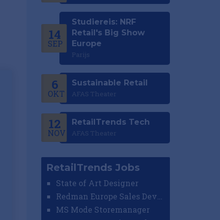
Studiereis: NRF
14
Retail's Big Show
SEP
Europe
Parijs
6
Sustainable Retail
OKT
AFAS Theater
12
RetailTrends Tech
NOV
AFAS Theater
RetailTrends Jobs
State of Art Designer
Redman Europe Sales Developer (Europe)
MS Mode Storemanager