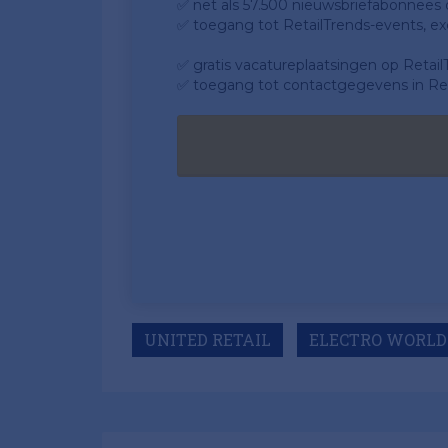
✅ net als 57.500 nieuwsbriefabonnees da
✅ toegang tot RetailTrends-events, ex
✅ gratis vacatureplaatsingen op Retail
✅ toegang tot contactgegevens in Ret
UNITED RETAIL
ELECTRO WORLD