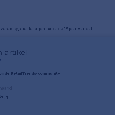
eren op, die de organisatie na 18 jaar verlaat.
 artikel
?
n bij de RetailTrends-community
 maand
rijg
;