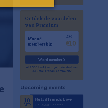
Ontdek de voordelen
van Premium
€39
Maand
€10
membership
Word member
Al 2.500 bedrijven zijn onderdeel van
de RetailTrends-community
we
Upcoming events
10
RetailTrends Live
SEP
DeLaMar Theater