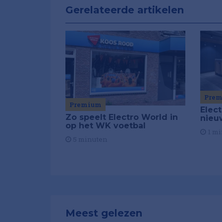
Gerelateerde artikelen
Pre
Premium
Elec
Zo speelt Electro World in
nieu
op het WK voetbal
1 mi
5 minuten
Meest gelezen