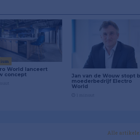
mium
tro World lanceert
w concept
Jan van de Wouw stopt b
moederbedrijf Electro
nuut
World
1 minuut
Alle artikel