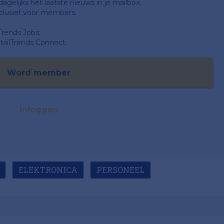
gelijks het laatste nieuws in je mailbox;
clusief voor members.
Trends Jobs;
ailTrends Connect.
Word member
Inloggen
ELEKTRONICA
PERSONEEL