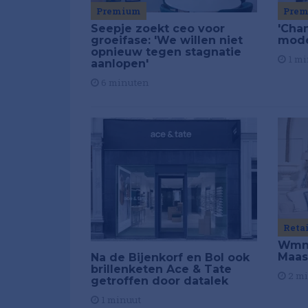
Premium
Pre
Seepje zoekt ceo voor
'Chan
groeifase: 'We willen niet
mod
opnieuw tegen stagnatie
1 mi
aanlopen'
6 minuten
Reta
Wmns
Maas
Na de Bijenkorf en Bol ook
brillenketen Ace & Tate
2 m
getroffen door datalek
1 minuut