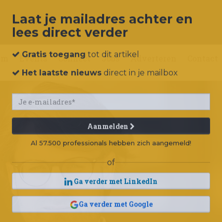
Laat je mailadres achter en
lees direct verder
um
Events
Connect
Jobs
Adverteren
Contact
Gratis toegang
tot dit artikel
Het laatste nieuws
direct in je mailbox
Aanmelden
Al 57.500 professionals hebben zich aangemeld!
of
Ga verder met LinkedIn