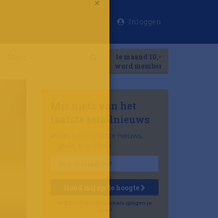
Inloggen
×
Meer
1e maand 10,-
Search
word member
Mis niets van het
laatste retailnieuws
Het belangrijkste nieuws,
gratis in je inbox
Houd mij op de hoogte
Al 57.500 professionals gingen je
voor!