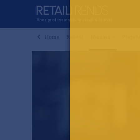
Voor professionals in retail & brands
Home
Recent
Nieuws
Premi