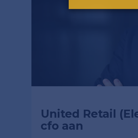
United Retail (E
cfo aan