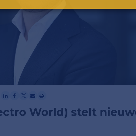
Ga verder met Google
lectro World) stelt nieu