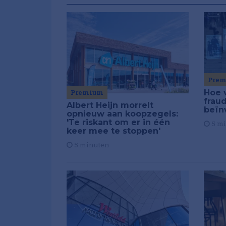
Pre
Premium
Hoe 
frau
Albert Heijn morrelt
beïn
opnieuw aan koopzegels:
'Te riskant om er in één
5 m
keer mee te stoppen'
5 minuten