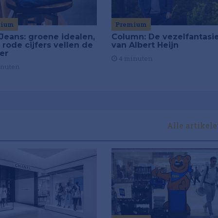
mium
Premium
Jeans: groene idealen,
Column: De vezelfantasi
 rode cijfers vellen de
van Albert Heijn
ier
4 minuten
inuten
Alle artikel