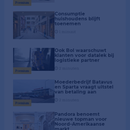
Premium
Consumptie
huishoudens blijft
toenemen
1 minuut
Ook Bol waarschuwt
klanten voor datalek bij
logistieke partner
2 minuten
Premium
Moederbedrijf Batavus
en Sparta vraagt uitstel
van betaling aan
2 minuten
Premium
Pandora benoemt
nieuwe topman voor
Noord-Amerikaanse
markt