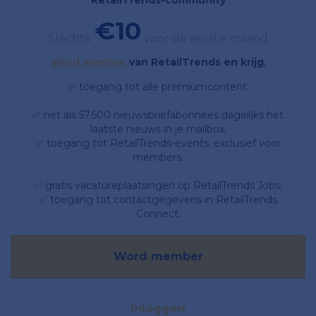
RetailTrends-community
€10
Slechts
voor de eerste maand
Word member
van RetailTrends en krijg
;
✅ toegang tot alle premiumcontent;
✅ net als 57.500 nieuwsbriefabonnees dagelijks het
laatste nieuws in je mailbox;
✅ toegang tot RetailTrends-events, exclusief voor
members.
✅ gratis vacatureplaatsingen op RetailTrends Jobs;
✅ toegang tot contactgegevens in RetailTrends
Connect.
Word member
Inloggen