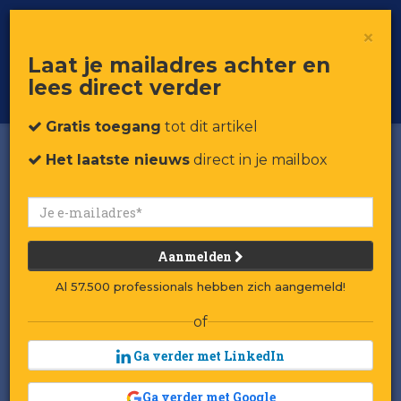
×
Toggle
Voor professionals in retail & brands
Laat je mailadres achter en
navigat
lees direct verder
Word member
Gratis toegang
tot dit artikel
Het laatste nieuws
direct in je mailbox
Aanmelden
Al 57.500 professionals hebben zich aangemeld!
of
Ga verder met LinkedIn
Ga verder met Google