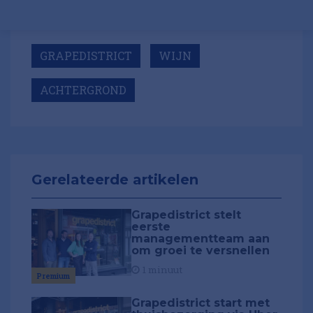
GRAPEDISTRICT
WIJN
ACHTERGROND
Gerelateerde artikelen
Grapedistrict stelt
eerste
managementteam aan
om groei te versnellen
1 minuut
Premium
Grapedistrict start met