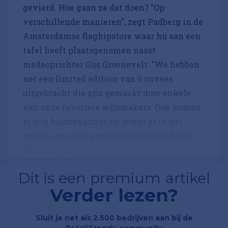
gevierd. Hoe gaan ze dat doen? "Op
verschillende manieren", zegt Padberg in de
Amsterdamse flaghipstore waar hij aan een
tafel heeft plaatsgenomen naast
medeoprichter Gijs Groenevelt. "We hebben
net een limited edition van 6 cuvees
uitgebracht die zijn gemaakt door enkele
van onze favoriete wijnmakers. Ook komen
er nog klantenacties en wordt er in het
najaar een groot event georganiseerd voor
klanten waar...
Dit is een premium artikel
Verder lezen?
Sluit je net als 2.500 bedrijven aan bij de