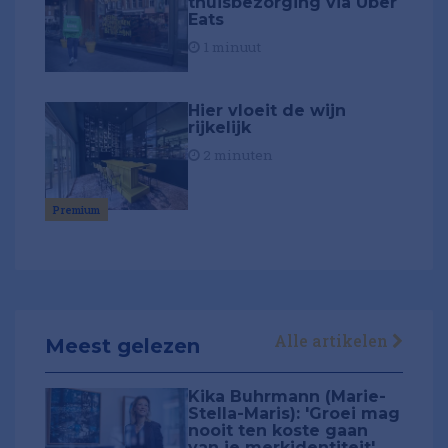
thuisbezorging via Uber
Eats
1 minuut
Hier vloeit de wijn
rijkelijk
2 minuten
Premium
Alle artikelen
Meest gelezen
Kika Buhrmann (Marie-
Stella-Maris): 'Groei mag
nooit ten koste gaan
van je merkidentiteit'