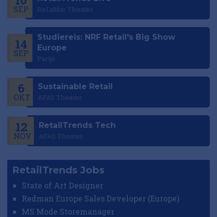
SEP
DeLaMar Theater
Studiereis: NRF Retail's Big Show
14
Europe
SEP
Parijs
6
Sustainable Retail
OKT
AFAS Theater
12
RetailTrends Tech
NOV
AFAS Theater
RetailTrends Jobs
State of Art Designer
Redman Europe Sales Developer (Europe)
MS Mode Storemanager