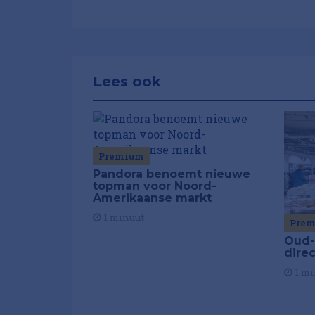
Lees ook
Premium
Pandora benoemt nieuwe
topman voor Noord-
Amerikaanse markt
1 minuut
Pre
Oud-
dire
1 mi