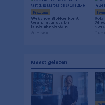
Premium
Pre
Webshop Blokker komt
Rola
terug, maar pas bij
'All
landelijke dekking
goed 
1 minuut
6 m
Meest gelezen
Pre