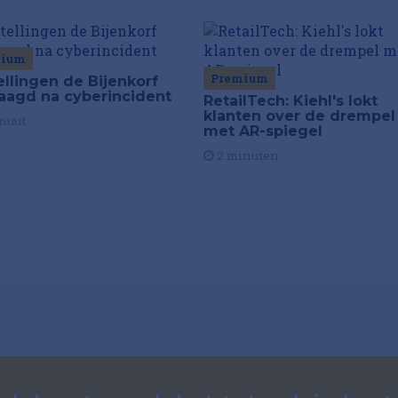
mium
Premium
ellingen de Bijenkorf
raagd na cyberincident
RetailTech: Kiehl's lokt
klanten over de drempel
nuut
met AR-spiegel
2 minuten