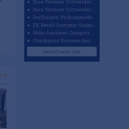
Dura Vermeer Uitvoerder GWW Amsterdam
Dura Vermeer Uitvoerder Civiel Nijmegen
Duifhuizen Verkoopmedewerker Ridderkerk
EK Retail Customer Support Omnichannel
Hubo Assistent Category Manager
Checkpoint Systems Key Accountmanager Benelux
RetailTrends Jobs
en