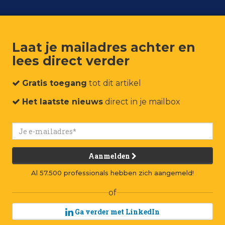
Laat je mailadres achter en
lees direct verder
um
Events
Connect
Jobs
Adverteren
Contact
Gratis toegang
tot dit artikel
Het laatste nieuws
direct in je mailbox
 meer winkels en vraagt
denken
Aanmelden
Al 57.500 professionals hebben zich aangemeld!
of
Ga verder met LinkedIn