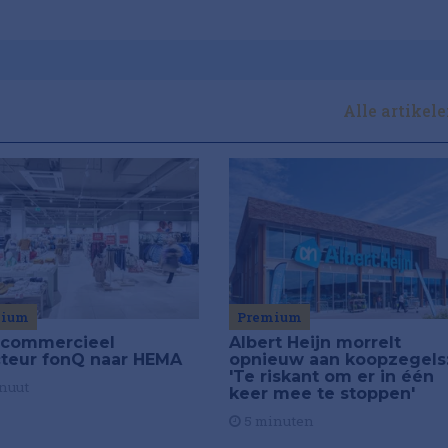
Alle artikel
Premium
mium
Albert Heijn morrelt
commercieel
opnieuw aan koopzegels
cteur fonQ naar HEMA
'Te riskant om er in één
nuut
keer mee te stoppen'
5 minuten