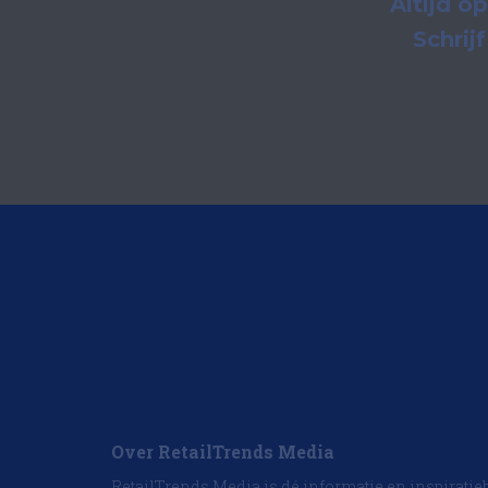
Altijd o
Schrij
Over RetailTrends Media
RetailTrends Media is dé informatie en inspiratie