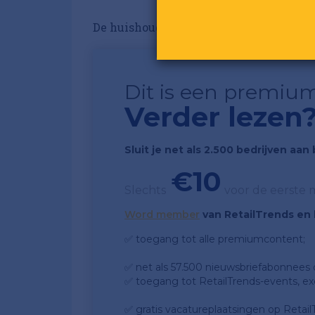
De huishoudketen heeft sinds de herstar
Dit is een premium
Verder lezen
Sluit je net als 2.500 bedrijven aa
€10
Slechts
voor de eerste
Word member
van RetailTrends en k
✅ toegang tot alle premiumcontent;
✅ net als 57.500 nieuwsbriefabonnees da
✅ toegang tot RetailTrends-events, ex
✅ gratis vacatureplaatsingen op Retail