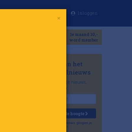
Inloggen
×
Meer
1e maand 10,-
Search
word member
Mis niets van het
laatste retailnieuws
Het belangrijkste nieuws,
gratis in je inbox
Houd mij op de hoogte
Al 57.500 professionals gingen je
voor!