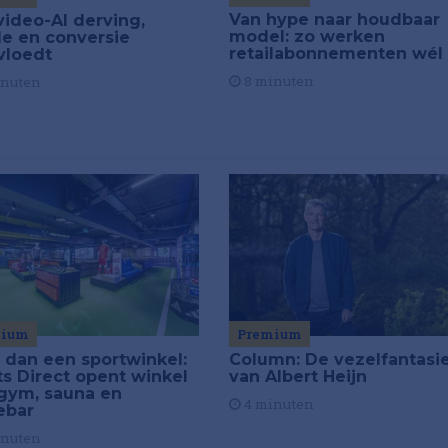
Van hype naar houdbaar
video-AI derving,
model: zo werken
de en conversie
retailabonnementen wél
vloedt
8 minuten
inuten
mium
Premium
 dan een sportwinkel:
Column: De vezelfantasi
ts Direct opent winkel
van Albert Heijn
gym, sauna en
4 minuten
ebar
inuten