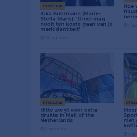
Premium
Hoe 
frau
Kika Buhrmann (Marie-
beïn
Stella-Maris): 'Groei mag
nooit ten koste gaan van je
5 m
merkidentiteit'
16 minuten
Pre
Premium
Meer
Hitte zorgt voor extra
Spor
drukte in Mall of the
mét 
Netherlands
koffi
2 minuten
2 m