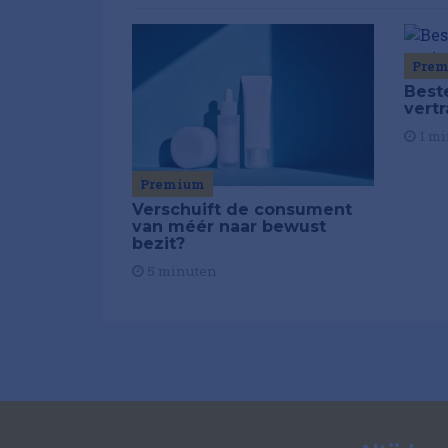
Pre
Best
vert
1 mi
Premium
Verschuift de consument
van méér naar bewust
bezit?
5 minuten