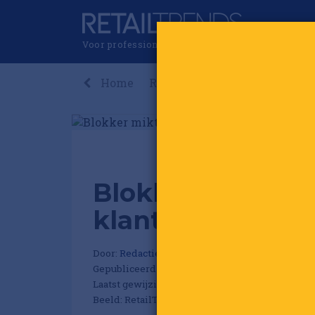
Voor professionals in retail & brands
Home
Recent
Nieuws
Premi
Blokker mikt op
klanten mee te 
Door:
Redactie RetailTrends
Gepubliceerd op 21 mei 2026 om 11:01
Laatst gewijzigd: 21 mei 2026 om 13:11
Beeld: RetailTrends