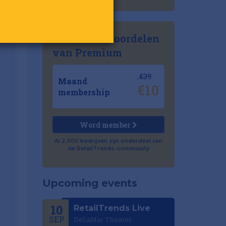
Ontdek de voordelen
van Premium
€39
Maand
€10
membership
Word member
Al 2.500 bedrijven zijn onderdeel van
de RetailTrends-community
Upcoming events
10
RetailTrends Live
SEP
DeLaMar Theater