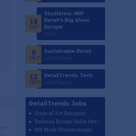
Studiereis: NRF
14
Retail's Big Show
SEP
Europe
Parijs
6
Sustainable Retail
OKT
AFAS Theater
12
RetailTrends Tech
NOV
AFAS Theater
RetailTrends Jobs
State of Art Designer
Redman Europe Sales Developer (Europe)
MS Mode Storemanager