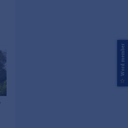
Word member
e