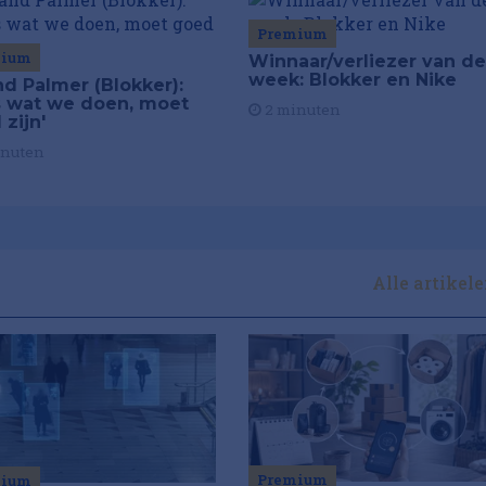
Premium
mium
Winnaar/verliezer van de
week: Blokker en Nike
nd Palmer (Blokker):
es wat we doen, moet
2 minuten
zijn'
inuten
Alle artikel
Premium
mium