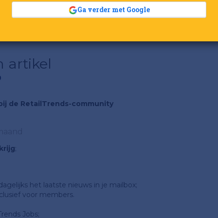
Ga verder met Google
t bijna een jaar geleden 56 vestigingen.
 artikel
?
n bij de RetailTrends-community
 maand
rijg
;
gelijks het laatste nieuws in je mailbox;
clusief voor members.
Trends Jobs;