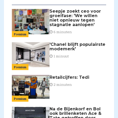
Seepje zoekt ceo voor
groeifase: 'We willen
niet opnieuw tegen
stagnatie aanlopen'
6 minuten
Premium
'Chanel blijft populairste
modemerk'
1 minuut
Premium
Retailcijfers: Tedi
2 minuten
Premium
Na de Bijenkorf en Bol
ook brillenketen Ace &
Tate getroffen door