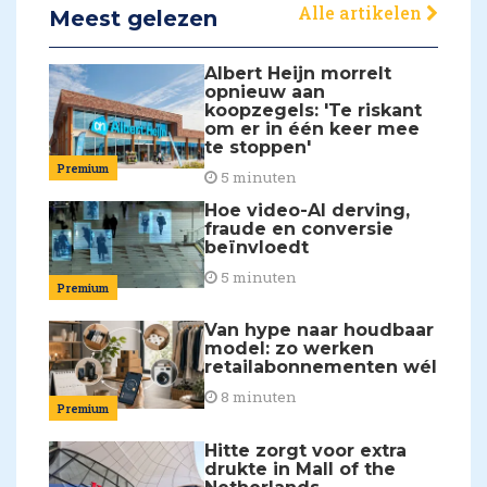
Alle artikelen
Meest gelezen
Albert Heijn morrelt
opnieuw aan
koopzegels: 'Te riskant
om er in één keer mee
te stoppen'
Premium
5 minuten
Hoe video-AI derving,
fraude en conversie
beïnvloedt
5 minuten
Premium
Van hype naar houdbaar
model: zo werken
retailabonnementen wél
8 minuten
Premium
Hitte zorgt voor extra
drukte in Mall of the