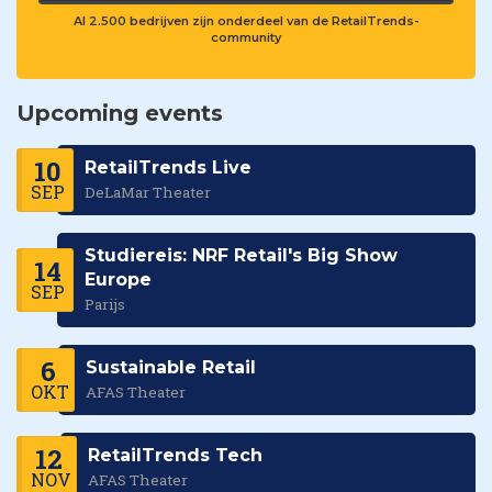
Al 2.500 bedrijven zijn onderdeel van de RetailTrends-
community
Upcoming events
10
RetailTrends Live
SEP
DeLaMar Theater
Studiereis: NRF Retail's Big Show
14
Europe
SEP
Parijs
6
Sustainable Retail
OKT
AFAS Theater
12
RetailTrends Tech
NOV
AFAS Theater