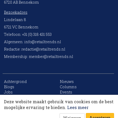
6720 AB Bennekom
Bezoekadres
Lindelaan 8
6721 VC Bennekom
Telefoon: +31 (0) 318 431 553
Algemeen:
info@retailtrends.nl
Redactie:
redactie@retailtrends.nl
Membership:
member@retailtrends.nl
Achtergrond
Nieuws
10 collega’s
Blogs
Columns
Jobs
Events
Contact
Word member
Deze website maakt gebruik van cookies om de best
Archief
Sitemap
Korting op events
mogelijke ervaring te bieden.
Lees meer
Accepteren
Weigeren