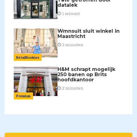
datalek
1 minuut
Wmnsuit sluit winkel in
Maastricht
2 minuten
RetailRookies
H&M schrapt mogelijk
250 banen op Brits
hoofdkantoor
2 minuten
Premium