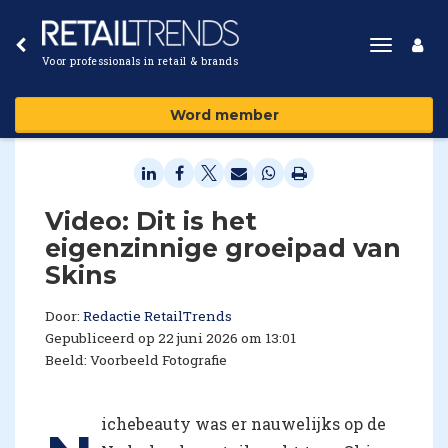
Toggle
Voor professionals in retail & brands
navigat
Word member
Video: Dit is het
eigenzinnige groeipad van
Skins
Door:
Redactie RetailTrends
Gepubliceerd op 22 juni 2026 om 13:01
Beeld: Voorbeeld Fotografie
ichebeauty was er nauwelijks op de