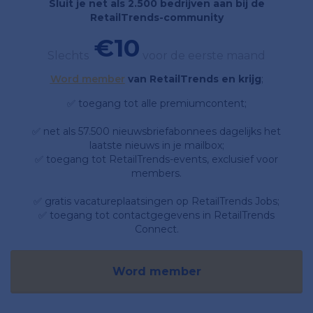
Sluit je net als 2.500 bedrijven aan bij de
RetailTrends-community
€10
Slechts
voor de eerste maand
Word member
van RetailTrends en krijg
;
✅ toegang tot alle premiumcontent;
✅ net als 57.500 nieuwsbriefabonnees dagelijks het
laatste nieuws in je mailbox;
✅ toegang tot RetailTrends-events, exclusief voor
members.
✅ gratis vacatureplaatsingen op RetailTrends Jobs;
✅ toegang tot contactgegevens in RetailTrends
Connect.
Word member