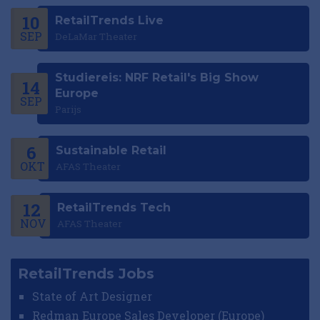
10
RetailTrends Live
SEP
DeLaMar Theater
Studiereis: NRF Retail's Big Show
14
Europe
SEP
Parijs
6
Sustainable Retail
OKT
AFAS Theater
12
RetailTrends Tech
NOV
AFAS Theater
RetailTrends Jobs
State of Art Designer
Redman Europe Sales Developer (Europe)