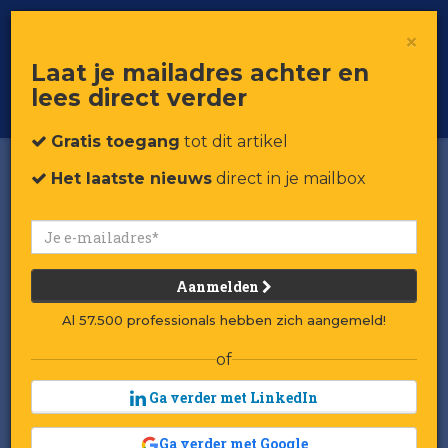
×
Toggle
Voor professionals in retail & brands
Laat je mailadres achter en
navigat
lees direct verder
Word member
Gratis toegang
tot dit artikel
Het laatste nieuws
direct in je mailbox
Aanmelden
Al 57.500 professionals hebben zich aangemeld!
of
Ga verder met LinkedIn
Ga verder met Google