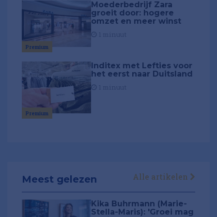
Moederbedrijf Zara
groeit door: hogere
omzet en meer winst
1 minuut
Premium
Inditex met Lefties voor
het eerst naar Duitsland
1 minuut
Premium
Alle artikelen
Meest gelezen
Kika Buhrmann (Marie-
Stella-Maris): 'Groei mag