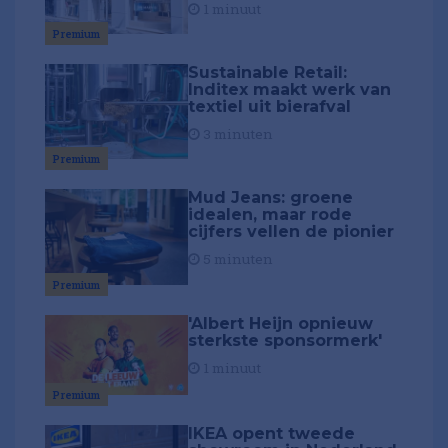
1 minuut
Premium
Sustainable Retail:
Inditex maakt werk van
textiel uit bierafval
3 minuten
Premium
Mud Jeans: groene
idealen, maar rode
cijfers vellen de pionier
5 minuten
Premium
'Albert Heijn opnieuw
sterkste sponsormerk'
1 minuut
Premium
IKEA opent tweede