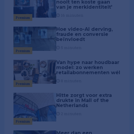
nooit ten koste gaan
van je merkidentiteit'
16 minuten
Premium
Hoe video-AI derving,
fraude en conversie
beïnvloedt
5 minuten
Premium
Van hype naar houdbaar
model: zo werken
retailabonnementen wél
8 minuten
Premium
Hitte zorgt voor extra
drukte in Mall of the
Netherlands
2 minuten
Premium
Meer dan een