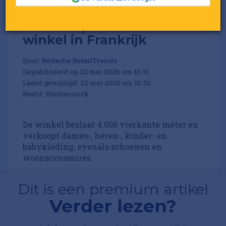
Lefties opent eerste
winkel in Frankrijk
Door:
Redactie RetailTrends
Gepubliceerd op 22 mei 2026 om 16:31
Laatst gewijzigd: 22 mei 2026 om 16:32
Beeld: Shutterstock
De winkel beslaat 4.000 vierkante meter en
verkoopt dames-, heren-, kinder- en
babykleding, evenals schoenen en
woonaccessoires.
Dit is een premium artikel
Verder lezen?