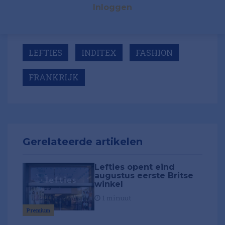
Inloggen
LEFTIES
INDITEX
FASHION
FRANKRIJK
Gerelateerde artikelen
Lefties opent eind
augustus eerste Britse
winkel
1 minuut
Premium