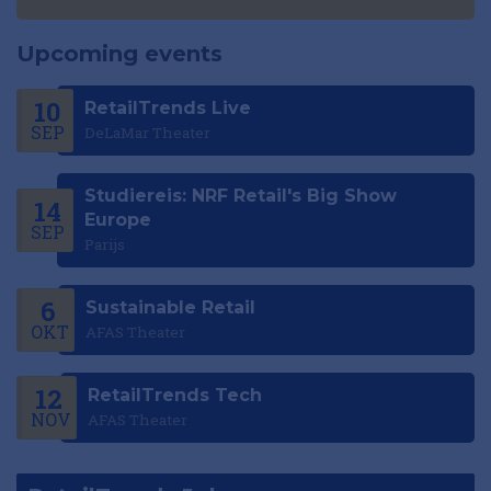
Upcoming events
10
RetailTrends Live
SEP
DeLaMar Theater
Studiereis: NRF Retail's Big Show
14
Europe
SEP
Parijs
6
Sustainable Retail
OKT
AFAS Theater
12
RetailTrends Tech
NOV
AFAS Theater