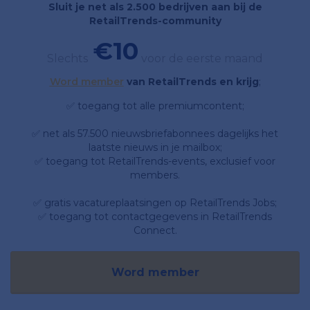
Sluit je net als 2.500 bedrijven aan bij de
RetailTrends-community
€10
Slechts
voor de eerste maand
Word member
van RetailTrends en krijg
;
✅ toegang tot alle premiumcontent;
✅ net als 57.500 nieuwsbriefabonnees dagelijks het
laatste nieuws in je mailbox;
✅ toegang tot RetailTrends-events, exclusief voor
members.
✅ gratis vacatureplaatsingen op RetailTrends Jobs;
✅ toegang tot contactgegevens in RetailTrends
Connect.
Word member