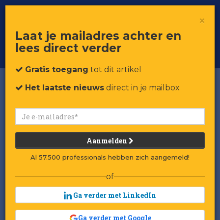
×
Toggle
Voor professionals in retail & brands
Laat je mailadres achter en
navigat
lees direct verder
Word member
Gratis toegang
tot dit artikel
Het laatste nieuws
direct in je mailbox
Aanmelden
Al 57.500 professionals hebben zich aangemeld!
of
Ga verder met LinkedIn
Ga verder met Google