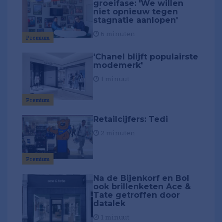
groeifase: 'We willen
niet opnieuw tegen
stagnatie aanlopen'
6 minuten
Premium
'Chanel blijft populairste
modemerk'
1 minuut
Premium
Retailcijfers: Tedi
2 minuten
Premium
Na de Bijenkorf en Bol
ook brillenketen Ace &
Tate getroffen door
datalek
1 minuut