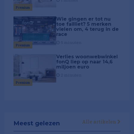
Premium
Wie gingen er tot nu
toe failliet? 5 merken
vielen om, 4 terug in de
race
5 minuten
Premium
Verlies woonwebwinkel
fonQ liep op naar 14,6
miljoen euro
2 minuten
Premium
Alle artikelen
Meest gelezen