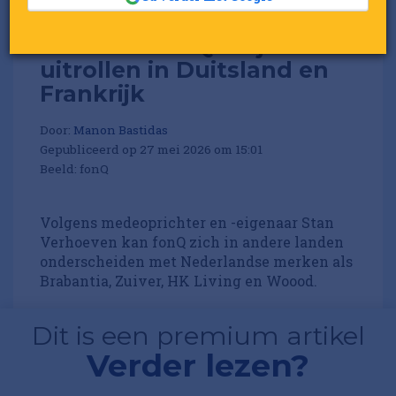
Etrias wil fonQ dit jaar
uitrollen in Duitsland en
Frankrijk
Door:
Manon Bastidas
Gepubliceerd op 27 mei 2026 om 15:01
Beeld: fonQ
Volgens medeoprichter en -eigenaar Stan
Verhoeven kan fonQ zich in andere landen
onderscheiden met Nederlandse merken als
Brabantia, Zuiver, HK Living en Woood.
Dit is een premium artikel
Verder lezen?