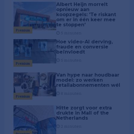
Albert Heijn morrelt
opnieuw aan
koopzegels: 'Te riskant
om er in één keer mee
te stoppen'
Premium
5 minuten
Hoe video-AI derving,
fraude en conversie
beïnvloedt
5 minuten
Premium
Van hype naar houdbaar
model: zo werken
retailabonnementen wél
8 minuten
Premium
Hitte zorgt voor extra
drukte in Mall of the
Netherlands
2 minuten
Premium