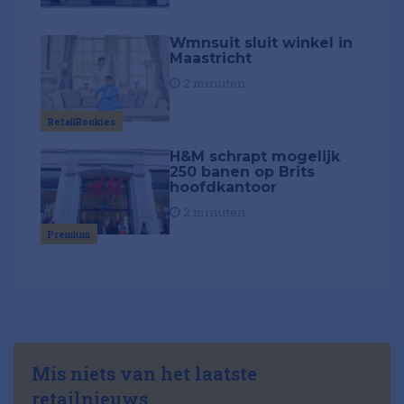
Wmnsuit sluit winkel in
Maastricht
2 minuten
RetailRookies
H&M schrapt mogelijk
250 banen op Brits
hoofdkantoor
2 minuten
Premium
Mis niets van het laatste
retailnieuws