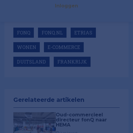
Inloggen
FONQ
FONQ.NL
ETRIAS
WONEN
E-COMMERCE
DUITSLAND
FRANKRIJK
Gerelateerde artikelen
Oud-commercieel
directeur fonQ naar
HEMA
1 minuut