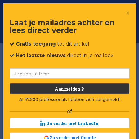
×
Toggle
Voor professionals in retail & brands
Laat je mailadres achter en
navigat
lees direct verder
Word member
Gratis toegang
tot dit artikel
Het laatste nieuws
direct in je mailbox
Aanmelden
Al 57.500 professionals hebben zich aangemeld!
of
Ga verder met LinkedIn
Ga verder met Google