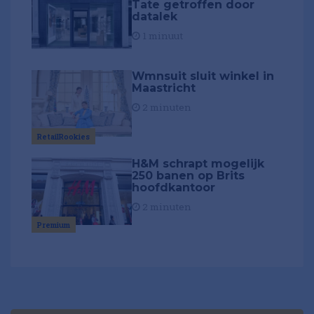
Tate getroffen door
datalek
1 minuut
Wmnsuit sluit winkel in
Maastricht
2 minuten
RetailRookies
H&M schrapt mogelijk
250 banen op Brits
hoofdkantoor
2 minuten
Premium