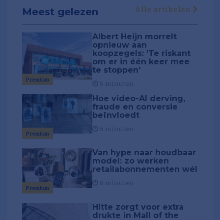
Alle artikelen
Meest gelezen
Albert Heijn morrelt
opnieuw aan
koopzegels: 'Te riskant
om er in één keer mee
te stoppen'
Premium
5 minuten
Hoe video-AI derving,
fraude en conversie
beïnvloedt
5 minuten
Premium
Van hype naar houdbaar
model: zo werken
retailabonnementen wél
8 minuten
Premium
Hitte zorgt voor extra
drukte in Mall of the