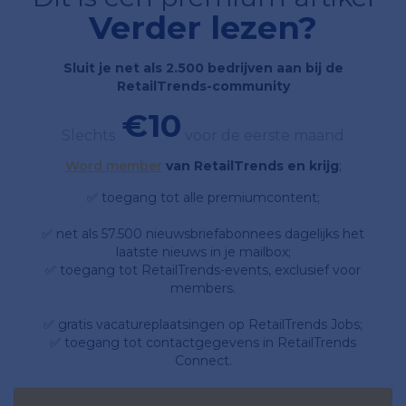
Verder lezen?
Sluit je net als 2.500 bedrijven aan bij de
RetailTrends-community
€10
Slechts
voor de eerste maand
Word member
van RetailTrends en krijg
;
✅ toegang tot alle premiumcontent;
✅ net als 57.500 nieuwsbriefabonnees dagelijks het
laatste nieuws in je mailbox;
✅ toegang tot RetailTrends-events, exclusief voor
members.
✅ gratis vacatureplaatsingen op RetailTrends Jobs;
✅ toegang tot contactgegevens in RetailTrends
Connect.