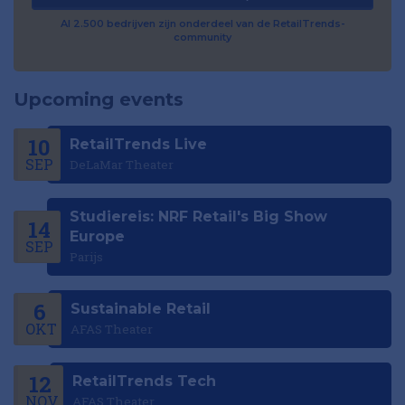
Al 2.500 bedrijven zijn onderdeel van de RetailTrends-
community
Upcoming events
10
RetailTrends Live
SEP
DeLaMar Theater
Studiereis: NRF Retail's Big Show
14
Europe
SEP
Parijs
6
Sustainable Retail
OKT
AFAS Theater
12
RetailTrends Tech
NOV
AFAS Theater