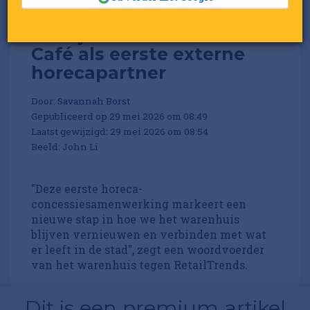
De Bijenkorf kiest Chun
Café als eerste externe
horecapartner
Door:
Savannah Borst
Gepubliceerd op 29 mei 2026 om 08:49
Laatst gewijzigd: 29 mei 2026 om 08:54
Beeld: John Li
"Deze eerste horeca-
concessiesamenwerking markeert een
nieuwe stap in hoe we het warenhuis
blijven vernieuwen en verbinden met wat
er leeft in de stad", zegt een woordvoerder
van het warenhuis tegen RetailTrends.
Dit is een premium artikel