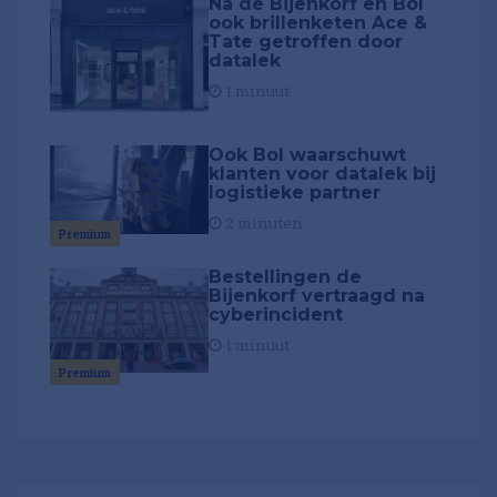
Na de Bijenkorf en Bol
ook brillenketen Ace &
Tate getroffen door
datalek
1 minuut
Ook Bol waarschuwt
klanten voor datalek bij
logistieke partner
2 minuten
Premium
Bestellingen de
Bijenkorf vertraagd na
cyberincident
1 minuut
Premium