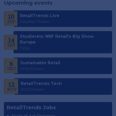
Upcoming events
10
RetailTrends Live
SEP
DeLaMar Theater
Studiereis: NRF Retail's Big Show
14
Europe
SEP
Parijs
6
Sustainable Retail
OKT
AFAS Theater
12
RetailTrends Tech
NOV
AFAS Theater
RetailTrends Jobs
State of Art Designer