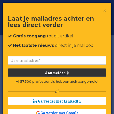
×
Toggle
Voor professionals in retail & brands
Laat je mailadres achter en
navigat
lees direct verder
Word member
Gratis toegang
tot dit artikel
Het laatste nieuws
direct in je mailbox
Aanmelden
Al 57.500 professionals hebben zich aangemeld!
of
Ga verder met LinkedIn
Ga verder met Google