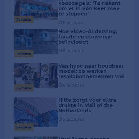
koopzegels: 'Te riskant
om er in één keer mee
te stoppen'
Premium
5 minuten
Hoe video-AI derving,
fraude en conversie
beïnvloedt
5 minuten
Premium
Van hype naar houdbaar
model: zo werken
retailabonnementen wél
8 minuten
Premium
Hitte zorgt voor extra
drukte in Mall of the
Netherlands
2 minuten
Premium