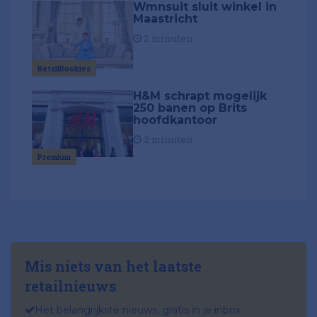
Wmnsuit sluit winkel in
Maastricht
2 minuten
RetailRookies
H&M schrapt mogelijk
250 banen op Brits
hoofdkantoor
2 minuten
Premium
Mis niets van het laatste
retailnieuws
Het belangrijkste nieuws, gratis in je inbox