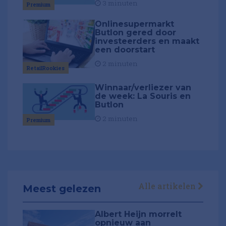
3 minuten
Premium
Onlinesupermarkt
Butlon gered door
investeerders en maakt
een doorstart
2 minuten
RetailRookies
Winnaar/verliezer van
de week: La Souris en
Butlon
2 minuten
Premium
Alle artikelen
Meest gelezen
Albert Heijn morrelt
opnieuw aan