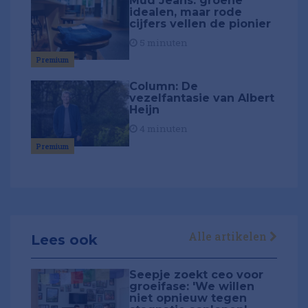
Mud Jeans: groene
idealen, maar rode
cijfers vellen de pionier
5 minuten
Premium
Column: De
vezelfantasie van Albert
Heijn
4 minuten
Premium
Alle artikelen
Lees ook
Seepje zoekt ceo voor
groeifase: 'We willen
niet opnieuw tegen