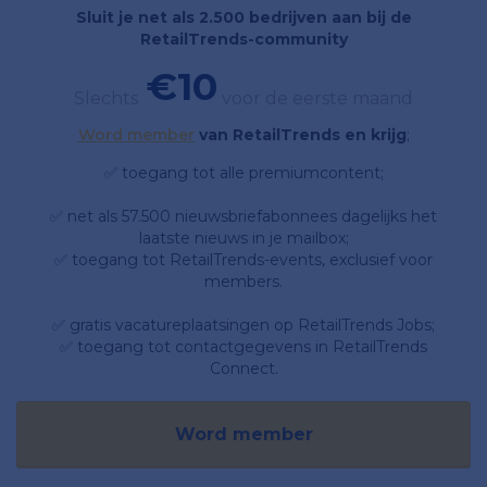
Sluit je net als 2.500 bedrijven aan bij de
RetailTrends-community
€10
Slechts
voor de eerste maand
Word member
van RetailTrends en krijg
;
✅ toegang tot alle premiumcontent;
✅ net als 57.500 nieuwsbriefabonnees dagelijks het
laatste nieuws in je mailbox;
✅ toegang tot RetailTrends-events, exclusief voor
members.
✅ gratis vacatureplaatsingen op RetailTrends Jobs;
✅ toegang tot contactgegevens in RetailTrends
Connect.
Word member