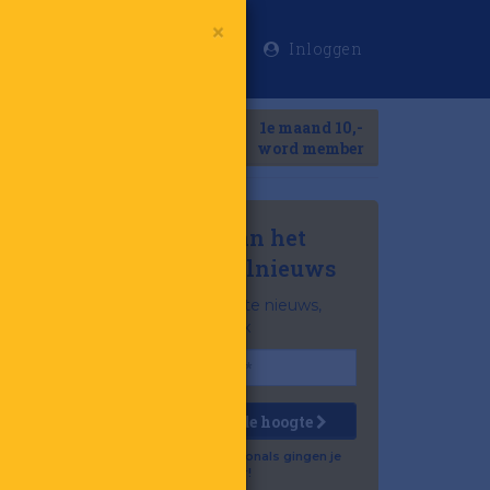
Inloggen
×
Meer
1e maand 10,-
Search
word member
Mis niets van het
laatste retailnieuws
Het belangrijkste nieuws,
gratis in je inbox
Houd mij op de hoogte
Al 57.500 professionals gingen je
voor!