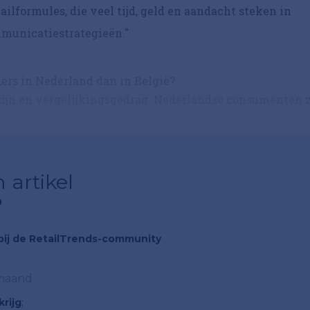
ailformules, die veel tijd, geld en aandacht steken in
mmunicatiestrategieën."
ers in Nederland dan in België?
stzijn en vergelijkingsgedrag. Nederlandse consumenten z
 artikel
?
n bij de RetailTrends-community
 maand
rijg
;