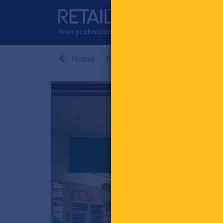
Voor professionals in retail & brands
Home
Recent
Nieuws
Premi