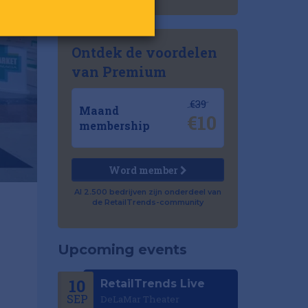
Ontdek de voordelen
van Premium
€39
Maand
€10
membership
Word member
Al 2.500 bedrijven zijn onderdeel van
de RetailTrends-community
Upcoming events
10
RetailTrends Live
SEP
DeLaMar Theater