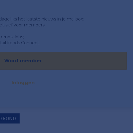
gelijks het laatste nieuws in je mailbox;
clusief voor members.
Trends Jobs;
ailTrends Connect.
Word member
Inloggen
GROND