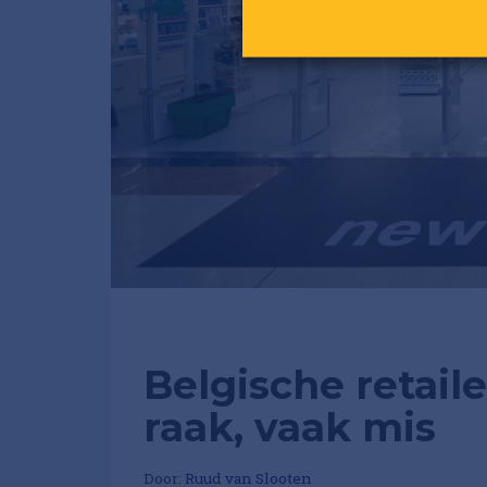
Belgische retail
raak, vaak mis
Door:
Ruud van Slooten