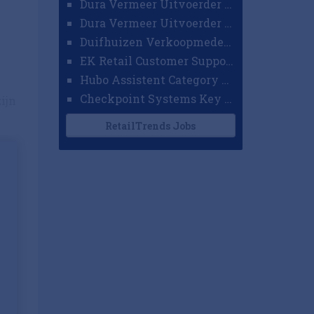
Dura Vermeer Uitvoerder GWW Amsterdam
Dura Vermeer Uitvoerder Civiel Nijmegen
Duifhuizen Verkoopmedewerker Ridderkerk
EK Retail Customer Support Omnichannel
Hubo Assistent Category Manager
Checkpoint Systems Key Accountmanager Benelux
ijn
RetailTrends Jobs