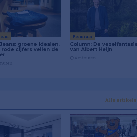
mium
Premium
Jeans: groene idealen,
Column: De vezelfantasi
 rode cijfers vellen de
van Albert Heijn
ier
4 minuten
inuten
Alle artikel