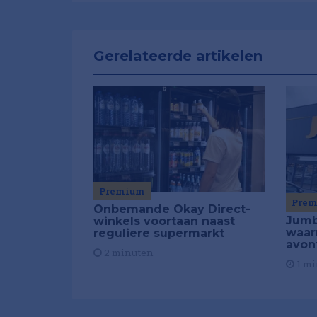
Gerelateerde artikelen
Premium
Pre
Onbemande Okay Direct-
Jumb
winkels voortaan naast
waar
reguliere supermarkt
avon
2 minuten
1 mi