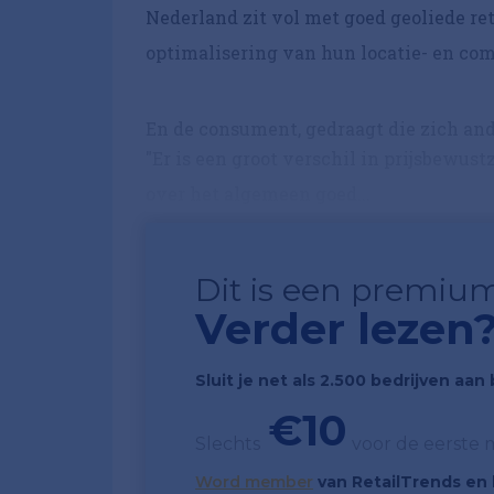
Nederland zit vol met goed geoliede ret
optimalisering van hun locatie- en co
En de consument, gedraagt die zich and
"Er is een groot verschil in prijsbewu
over het algemeen goed...
Dit is een premium
Verder lezen
Sluit je net als 2.500 bedrijven aa
€10
Slechts
voor de eerste
Word member
van RetailTrends en k