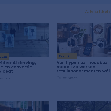
Alle artikel
Premium
mium
Van hype naar houdbaar
video-AI derving,
model: zo werken
de en conversie
retailabonnementen wél
vloedt
8 minuten
inuten