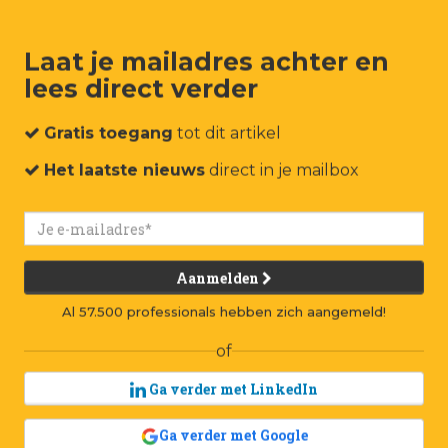
Laat je mailadres achter en
lees direct verder
um
Events
Connect
Jobs
Adverteren
Contact
Gratis toegang
tot dit artikel
Het laatste nieuws
direct in je mailbox
Aanmelden
Al 57.500 professionals hebben zich aangemeld!
of
Ga verder met LinkedIn