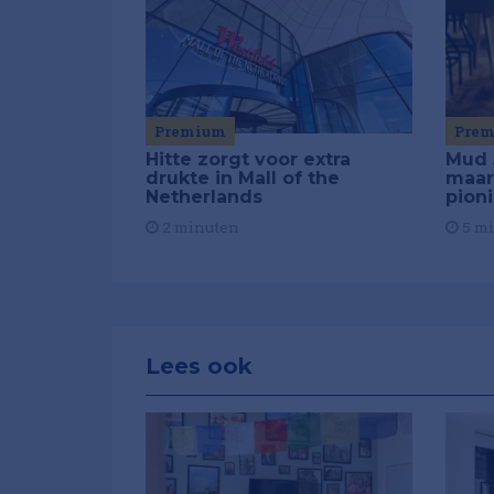
Premium
Pre
Hitte zorgt voor extra
Mud 
drukte in Mall of the
maar
Netherlands
pion
2 minuten
5 m
Lees ook