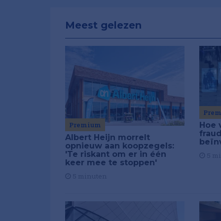
Meest gelezen
Pre
Premium
Hoe 
frau
Albert Heijn morrelt
beïn
opnieuw aan koopzegels:
'Te riskant om er in één
5 m
keer mee te stoppen'
5 minuten