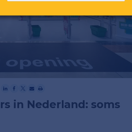
Ga verder met Google
ers in Nederland: soms