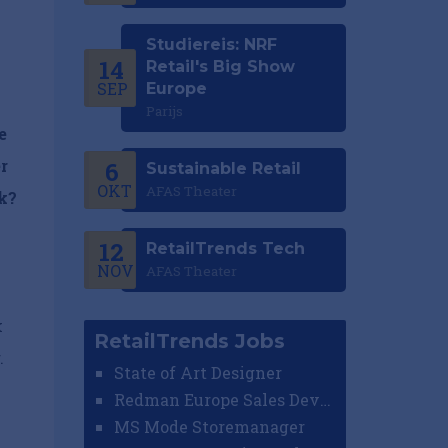
Studiereis: NRF
14
Retail's Big Show
SEP
Europe
Parijs
e
r
6
Sustainable Retail
OKT
AFAS Theater
jk?
12
RetailTrends Tech
NOV
AFAS Theater
k
RetailTrends Jobs
.
State of Art Designer
Redman Europe Sales Developer (Europe)
MS Mode Storemanager