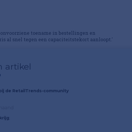
 onvoorziene toename in bestellingen en
s al snel tegen een capaciteitstekort aanloopt.'
 artikel
?
n bij de RetailTrends-community
 maand
rijg
;