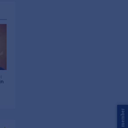
:
jn
Word member