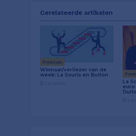
Gerelateerde artikelen
Premium
Winnaar/verliezer van de
Pre
week: La Souris en Butlon
La So
2 minuten
euro
Duit
2 m