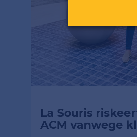
La Souris riskee
ACM vanwege kl