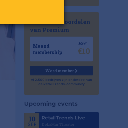
Ontdek de voordelen
van Premium
€39
Maand
€10
membership
Word member
Al 2.500 bedrijven zijn onderdeel van
de RetailTrends-community
Upcoming events
10
RetailTrends Live
SEP
DeLaMar Theater