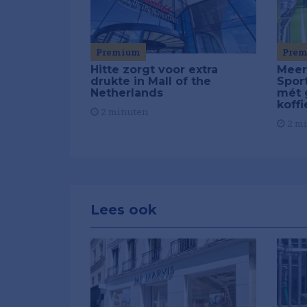
Pre
Premium
Meer
Hitte zorgt voor extra
Spor
drukte in Mall of the
mét 
Netherlands
koffi
2 minuten
2 m
Lees ook