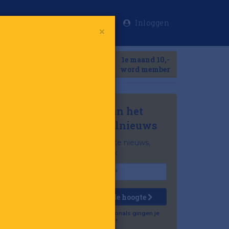
Inloggen
×
Meer
1e maand 10,-
Search
word member
Mis niets van het
laatste retailnieuws
Het belangrijkste nieuws,
gratis in je inbox
Houd mij op de hoogte
Al 57.500 professionals gingen je
voor!