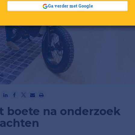
Ga verder met Google
rt boete na onderzoek
achten