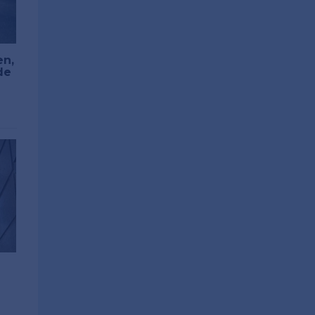
en,
de