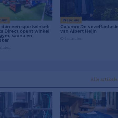
mium
Premium
 dan een sportwinkel:
Column: De vezelfantasi
ts Direct opent winkel
van Albert Heijn
gym, sauna en
4 minuten
ebar
inuten
Alle artikel