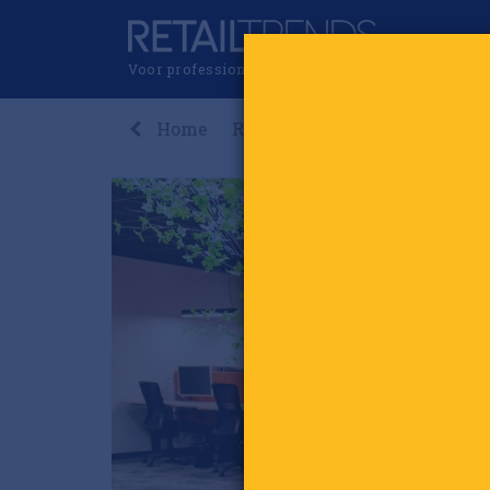
Voor professionals in retail & brands
Home
Recent
Nieuws
Premi