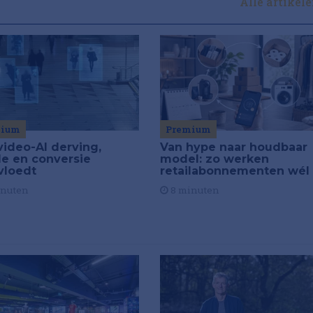
Alle artikel
Premium
mium
Van hype naar houdbaar
video-AI derving,
model: zo werken
de en conversie
retailabonnementen wél
vloedt
8 minuten
inuten