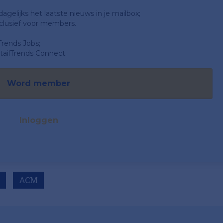
gelijks het laatste nieuws in je mailbox;
clusief voor members.
Trends Jobs;
ailTrends Connect.
Word member
Inloggen
ACM