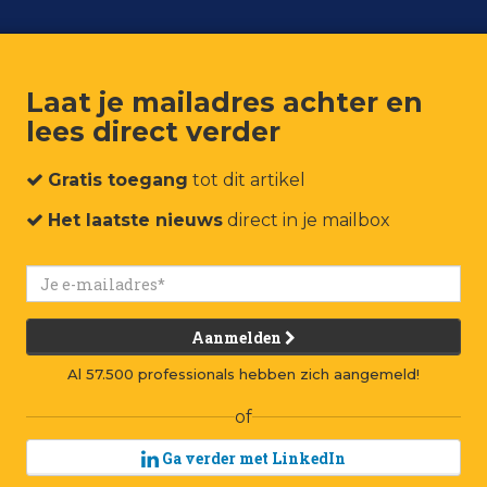
Laat je mailadres achter en
lees direct verder
um
Events
Connect
Jobs
Adverteren
Contact
Gratis toegang
tot dit artikel
Het laatste nieuws
direct in je mailbox
Aanmelden
Al 57.500 professionals hebben zich aangemeld!
of
Ga verder met LinkedIn