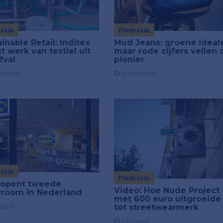
mium
Premium
inable Retail: Inditex
Mud Jeans: groene ideal
 werk van textiel uit
maar rode cijfers vellen 
fval
pionier
inuten
5 minuten
mium
Premium
 opent tweede
Video: Hoe Nude Project
room in Nederland
met 600 euro uitgroeide
nuut
tot streetwearmerk
1 minuut