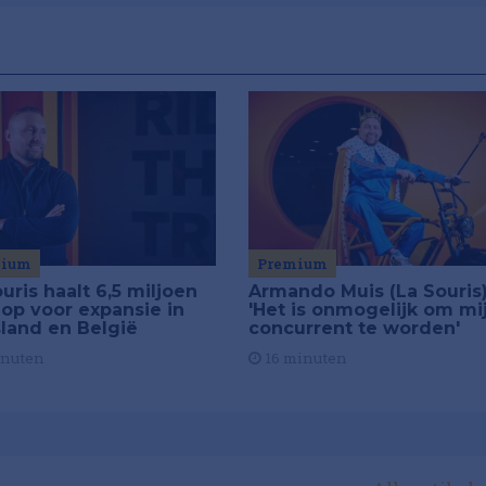
mium
Premium
uris haalt 6,5 miljoen
Armando Muis (La Souris)
 op voor expansie in
'Het is onmogelijk om mi
sland en België
concurrent te worden'
inuten
16 minuten