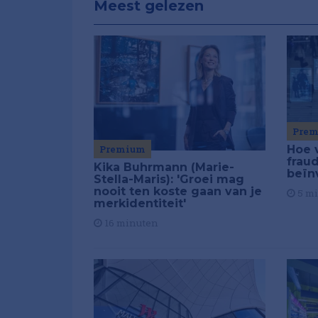
Meest gelezen
Pre
Premium
Hoe 
frau
Kika Buhrmann (Marie-
beïn
Stella-Maris): 'Groei mag
nooit ten koste gaan van je
5 m
merkidentiteit'
16 minuten