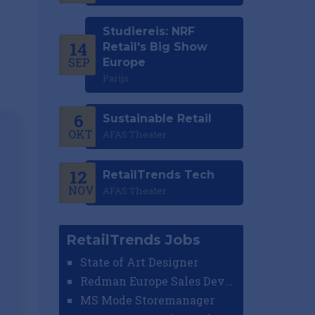
Studiereis: NRF
14
Retail's Big Show
SEP
Europe
Parijs
6
Sustainable Retail
OKT
AFAS Theater
12
RetailTrends Tech
NOV
AFAS Theater
RetailTrends Jobs
State of Art Designer
Redman Europe Sales Developer (Europe)
MS Mode Storemanager