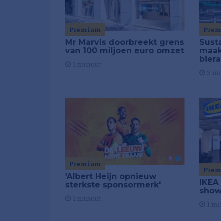
Premium
Pre
Mr Marvis doorbreekt grens
Susta
van 100 miljoen euro omzet
maakt
biera
1 minuut
3 m
Premium
Pre
'Albert Heijn opnieuw
IKEA
sterkste sponsormerk'
show
1 minuut
1 mi