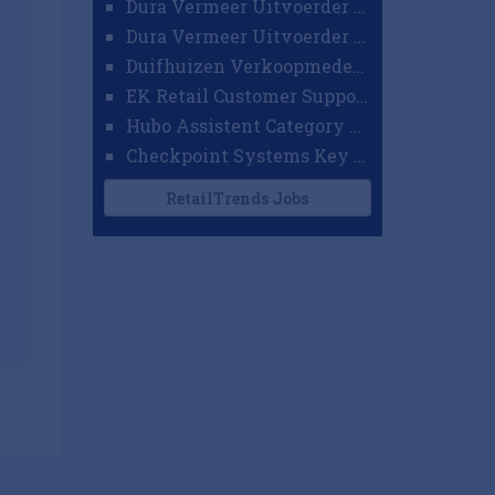
Dura Vermeer Uitvoerder GWW Amsterdam
Dura Vermeer Uitvoerder Civiel Nijmegen
Duifhuizen Verkoopmedewerker Ridderkerk
EK Retail Customer Support Omnichannel
Hubo Assistent Category Manager
Checkpoint Systems Key Accountmanager Benelux
RetailTrends Jobs