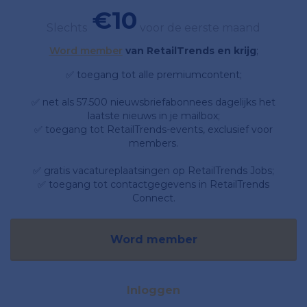
€10
Slechts
voor de eerste maand
Word member
van RetailTrends en krijg
;
✅ toegang tot alle premiumcontent;
✅ net als 57.500 nieuwsbriefabonnees dagelijks het
laatste nieuws in je mailbox;
✅ toegang tot RetailTrends-events, exclusief voor
members.
✅ gratis vacatureplaatsingen op RetailTrends Jobs;
✅ toegang tot contactgegevens in RetailTrends
Connect.
Word member
Inloggen