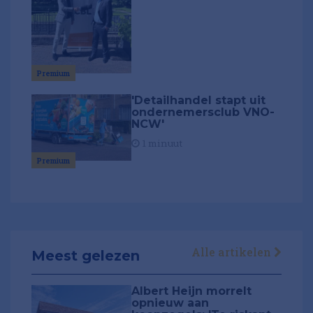
Premium
'Detailhandel stapt uit
ondernemersclub VNO-
NCW'
1 minuut
Premium
Alle artikelen
Meest gelezen
Albert Heijn morrelt
opnieuw aan