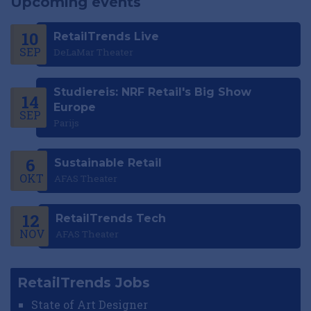
Upcoming events
10
RetailTrends Live
SEP
DeLaMar Theater
Studiereis: NRF Retail's Big Show
14
Europe
SEP
Parijs
6
Sustainable Retail
OKT
AFAS Theater
12
RetailTrends Tech
NOV
AFAS Theater
RetailTrends Jobs
State of Art Designer