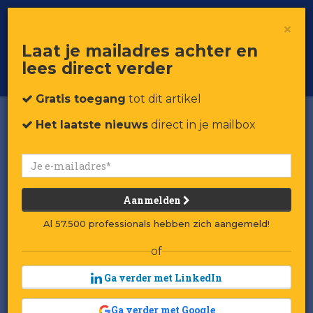
×
Toggle
Voor professionals in retail & brands
Laat je mailadres achter en
navigat
lees direct verder
Word member
Gratis toegang
tot dit artikel
Het laatste nieuws
direct in je mailbox
Aanmelden
Al 57.500 professionals hebben zich aangemeld!
of
Ga verder met LinkedIn
Ga verder met Google