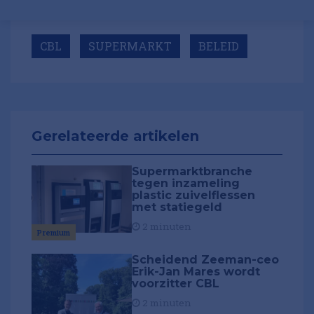
CBL
SUPERMARKT
BELEID
Gerelateerde artikelen
Supermarktbranche
tegen inzameling
plastic zuivelflessen
met statiegeld
2 minuten
Premium
Scheidend Zeeman-ceo
Erik-Jan Mares wordt
voorzitter CBL
2 minuten