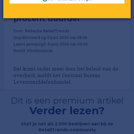
Brandbrief:
'Boodschappen tot wel 10
procent duurder'
Door:
Redactie RetailTrends
Gepubliceerd op 9 juni 2026 om 08:36
Laatst gewijzigd: 9 juni 2026 om 09:09
Beeld: Shutterstock
Dat komt onder meer door het beleid van de
overheid, meldt het Centraal Bureau
Levensmiddelenhandel.
Dit is een premium artikel
Verder lezen?
Sluit je net als 2.500 bedrijven aan bij de
RetailTrends-community