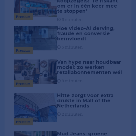
koopzegels: 'Te riskant
om er in één keer mee
te stoppen'
Premium
5 minuten
Hoe video-AI derving,
fraude en conversie
beïnvloedt
5 minuten
Premium
Van hype naar houdbaar
model: zo werken
retailabonnementen wél
8 minuten
Premium
Hitte zorgt voor extra
drukte in Mall of the
Netherlands
2 minuten
Premium
Mud Jeans: groene