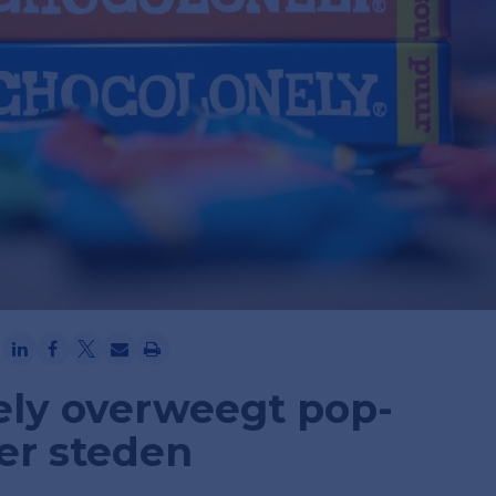
Ga verder met Google
ely overweegt pop-
er steden