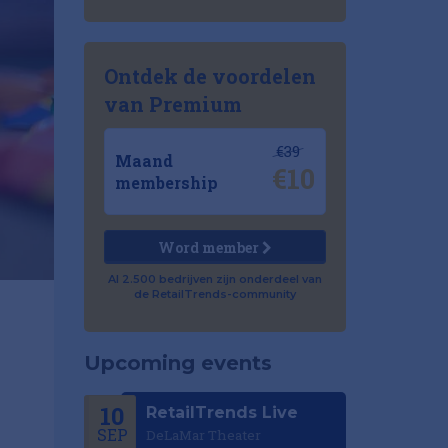
Ontdek de voordelen
van Premium
€39
Maand
€10
membership
Word member
Al 2.500 bedrijven zijn onderdeel van
de RetailTrends-community
Upcoming events
10
RetailTrends Live
SEP
DeLaMar Theater