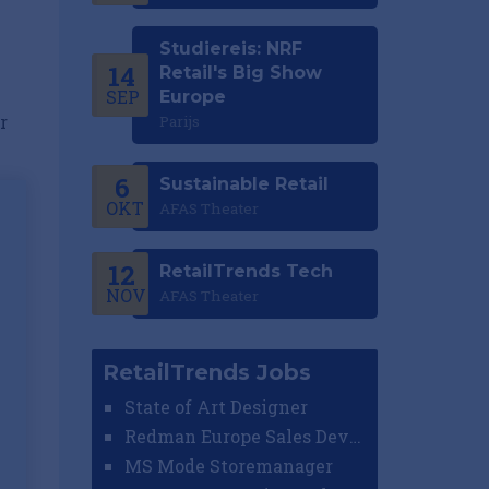
Studiereis: NRF
14
Retail's Big Show
SEP
Europe
r
Parijs
6
Sustainable Retail
OKT
AFAS Theater
12
RetailTrends Tech
NOV
AFAS Theater
RetailTrends Jobs
State of Art Designer
Redman Europe Sales Developer (Europe)
MS Mode Storemanager