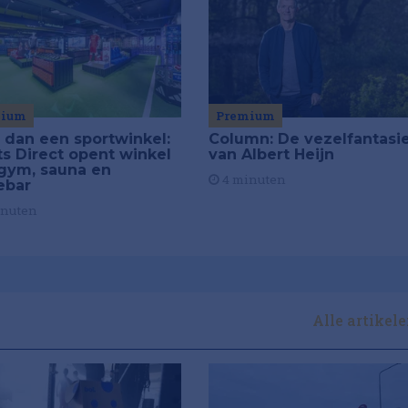
mium
Premium
 dan een sportwinkel:
Column: De vezelfantasi
ts Direct opent winkel
van Albert Heijn
gym, sauna en
4 minuten
ebar
inuten
Alle artikel