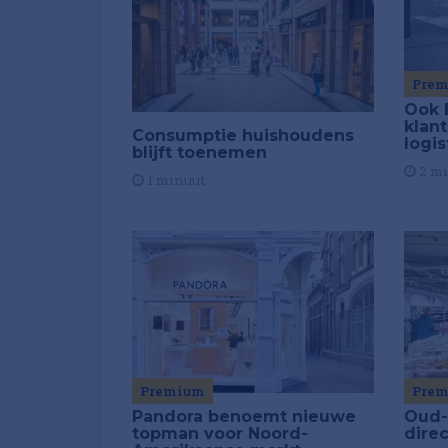
Pre
Ook 
klant
Consumptie huishoudens
logis
blijft toenemen
2 m
1 minuut
Premium
Pre
Pandora benoemt nieuwe
Oud-
topman voor Noord-
dire