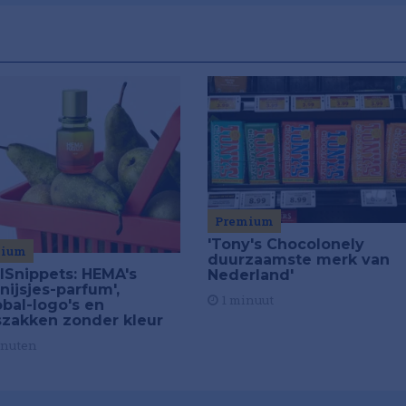
Premium
'Tony's Chocolonely
mium
duurzaamste merk van
ilSnippets: HEMA's
Nederland'
nijsjes-parfum',
1 minuut
obal-logo's en
szakken zonder kleur
inuten