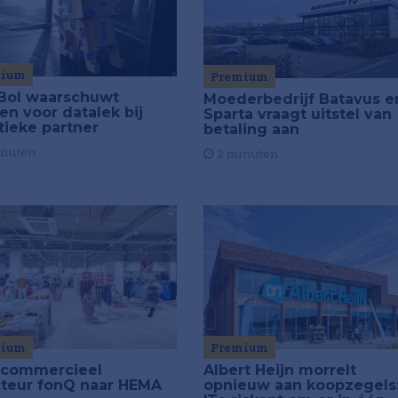
mium
Premium
Bol waarschuwt
Moederbedrijf Batavus e
en voor datalek bij
Sparta vraagt uitstel van
tieke partner
betaling aan
inuten
2 minuten
Premium
mium
Albert Heijn morrelt
commercieel
opnieuw aan koopzegels
cteur fonQ naar HEMA