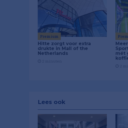
Pre
Premium
Meer
Hitte zorgt voor extra
Spor
drukte in Mall of the
mét 
Netherlands
koffi
2 minuten
2 m
Lees ook