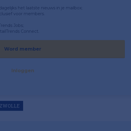
gelijks het laatste nieuws in je mailbox;
clusief voor members.
Trends Jobs;
ailTrends Connect.
Word member
Inloggen
ZWOLLE