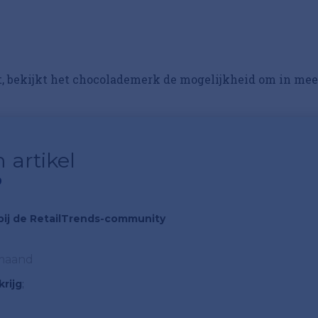
kt, bekijkt het chocolademerk de mogelijkheid om in mee
 artikel
?
n bij de RetailTrends-community
 maand
rijg
;