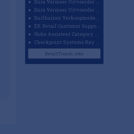
Dura Vermeer Uitvoerder GWW Amsterdam
Dura Vermeer Uitvoerder Civiel Nijmegen
Duifhuizen Verkoopmedewerker Ridderkerk
EK Retail Customer Support Omnichannel
Hubo Assistent Category Manager
Checkpoint Systems Key Accountmanager Benelux
RetailTrends Jobs