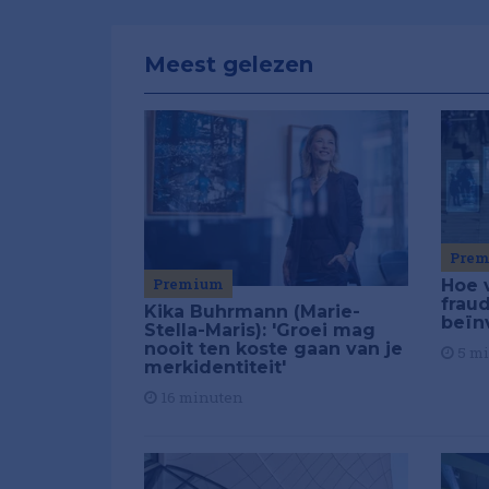
Meest gelezen
Pre
Premium
Hoe 
frau
Kika Buhrmann (Marie-
beïn
Stella-Maris): 'Groei mag
nooit ten koste gaan van je
5 m
merkidentiteit'
16 minuten