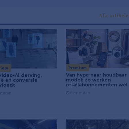
Alle artikel
Premium
mium
Van hype naar houdbaar
video-AI derving,
model: zo werken
de en conversie
retailabonnementen wél
vloedt
8 minuten
inuten