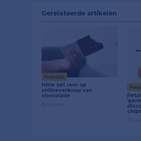
Gerelateerde artikelen
Premium
Hitte zet rem op
Pre
onlineverkoop van
Reta
chocolade
'pere
1 minuut
disc
chip
5 m