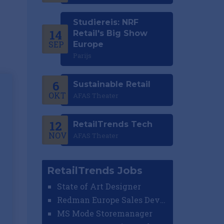
Studiereis: NRF
14
Retail's Big Show
SEP
Europe
Parijs
6
Sustainable Retail
OKT
AFAS Theater
12
RetailTrends Tech
NOV
AFAS Theater
RetailTrends Jobs
State of Art Designer
Redman Europe Sales Developer (Europe)
MS Mode Storemanager