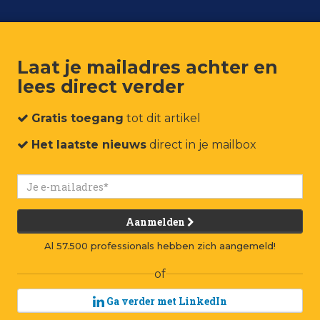
Laat je mailadres achter en
lees direct verder
um
Events
Connect
Jobs
Adverteren
Contact
Gratis toegang
tot dit artikel
Het laatste nieuws
direct in je mailbox
Aanmelden
Al 57.500 professionals hebben zich aangemeld!
of
Ga verder met LinkedIn