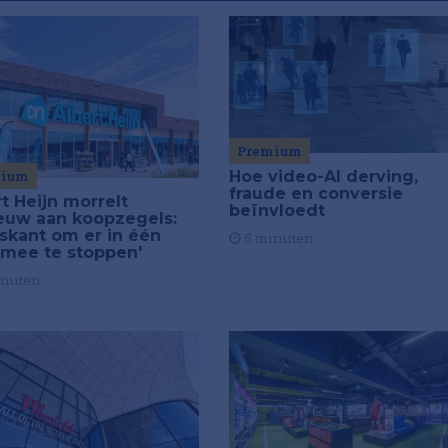
Premium
mium
Hoe video-AI derving,
fraude en conversie
t Heijn morrelt
beïnvloedt
euw aan koopzegels:
iskant om er in één
5 minuten
 mee te stoppen'
inuten