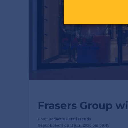
Frasers Group w
Door:
Redactie RetailTrends
Gepubliceerd op 11 juni 2026 om 09:45