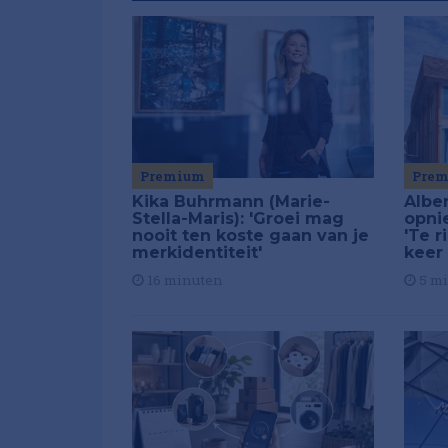
Premium
Pre
Kika Buhrmann (Marie-
Alber
Stella-Maris): 'Groei mag
opni
nooit ten koste gaan van je
'Te r
merkidentiteit'
keer
16 minuten
5 m