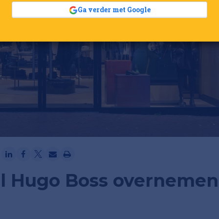
Ga verder met Google
il Hugo Boss overnemen