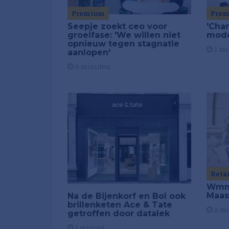
Premium
Pre
Seepje zoekt ceo voor
'Chan
groeifase: 'We willen niet
mod
opnieuw tegen stagnatie
1 mi
aanlopen'
6 minuten
Reta
Wmns
Maas
Na de Bijenkorf en Bol ook
brillenketen Ace & Tate
2 m
getroffen door datalek
1 minuut