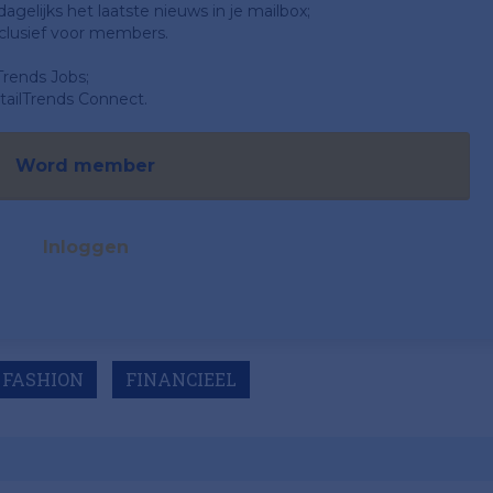
gelijks het laatste nieuws in je mailbox;
clusief voor members.
Trends Jobs;
ailTrends Connect.
Word member
Inloggen
FASHION
FINANCIEEL