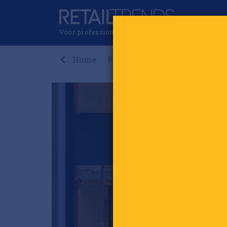
Voor professionals in retail & brands
Home
Recent
Nieuws
Premi