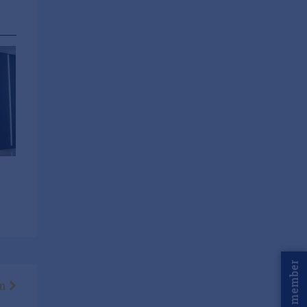
Word member
en