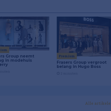
mium
ers Group neemt
Premium
ng in modehuis
Frasers Group vergroot
erry
belang in Hugo Boss
inuten
2 minuten
Alle artikel