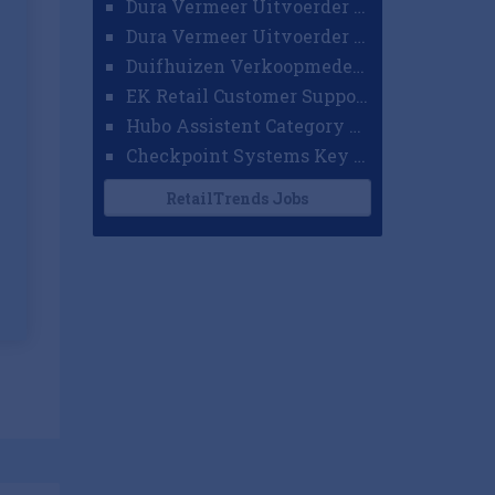
Dura Vermeer Uitvoerder GWW Amsterdam
Dura Vermeer Uitvoerder Civiel Nijmegen
Duifhuizen Verkoopmedewerker Ridderkerk
EK Retail Customer Support Omnichannel
Hubo Assistent Category Manager
Checkpoint Systems Key Accountmanager Benelux
RetailTrends Jobs