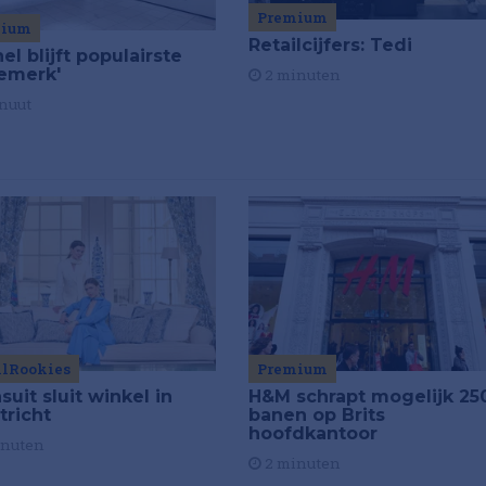
Premium
mium
Retailcijfers: Tedi
el blijft populairste
emerk'
2 minuten
nuut
ilRookies
Premium
uit sluit winkel in
H&M schrapt mogelijk 25
tricht
banen op Brits
hoofdkantoor
inuten
2 minuten