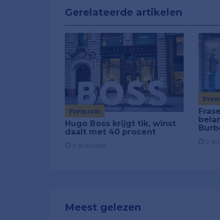
Gerelateerde artikelen
Pre
Fras
Premium
bela
Hugo Boss krijgt tik, winst
Burb
daalt met 40 procent
2 m
2 minuten
Meest gelezen