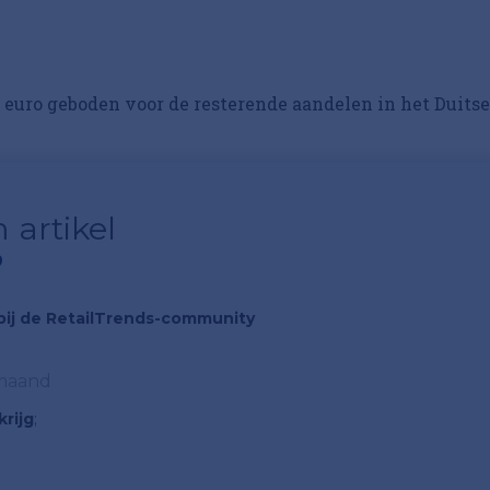
d euro geboden voor de resterende aandelen in het Duitse
 artikel
?
n bij de RetailTrends-community
 maand
rijg
;