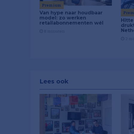
Premium
Van hype naar houdbaar
Pre
model: zo werken
Hitte
retailabonnementen wél
drukt
Neth
8 minuten
2 m
Lees ook