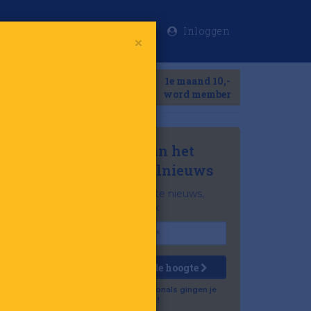
Inloggen
×
Meer
1e maand 10,-
Search
word member
Mis niets van het
laatste retailnieuws
Het belangrijkste nieuws,
gratis in je inbox
Houd mij op de hoogte
Al 57.500 professionals gingen je
voor!