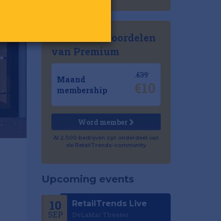
Ontdek de voordelen
van Premium
€39
Maand
€10
membership
Word member
Al 2.500 bedrijven zijn onderdeel van
de RetailTrends-community
Upcoming events
10
RetailTrends Live
SEP
DeLaMar Theater