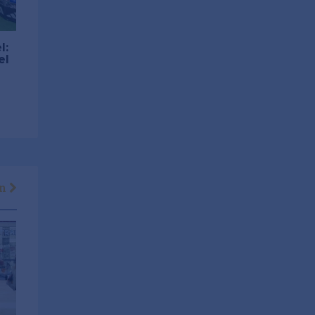
l:
el
en