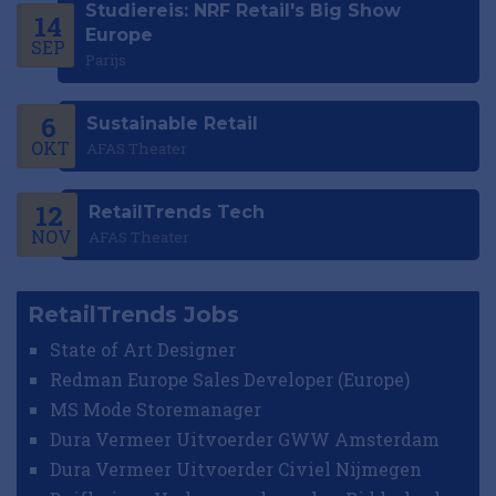
Studiereis: NRF Retail's Big Show
14
Europe
SEP
Parijs
6
Sustainable Retail
OKT
AFAS Theater
12
RetailTrends Tech
NOV
AFAS Theater
RetailTrends Jobs
State of Art Designer
Redman Europe Sales Developer (Europe)
MS Mode Storemanager
Dura Vermeer Uitvoerder GWW Amsterdam
Dura Vermeer Uitvoerder Civiel Nijmegen