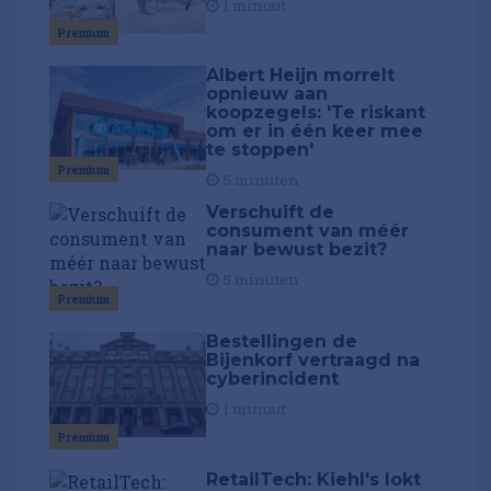
1 minuut
Premium
Albert Heijn morrelt
opnieuw aan
koopzegels: 'Te riskant
om er in één keer mee
te stoppen'
Premium
5 minuten
Verschuift de
consument van méér
naar bewust bezit?
5 minuten
Premium
Bestellingen de
Bijenkorf vertraagd na
cyberincident
1 minuut
Premium
RetailTech: Kiehl's lokt