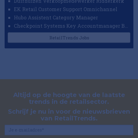
Duifhuizen Verkoopmedewerker Ridderkerk
EK Retail Customer Support Omnichannel
Hubo Assistent Category Manager
Checkpoint Systems Key Accountmanager Benelux
RetailTrends Jobs
Altijd op de hoogte van de laatste
trends in de retailsector.
Schrijf je nu in voor de nieuwsbrieven
van RetailTrends.