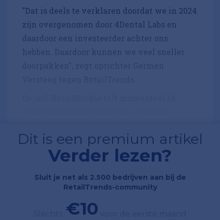
"Dat is deels te verklaren doordat we in 2024
zijn overgenomen door 4Dental Labs en
daardoor een investeerder achter ons
hebben. Daardoor kunnen we veel sneller
doorpakken", zegt oprichter Germen
Versteeg tegen RetailTrends.
De oud-RetailRookie telt momenteel 14
winkels. In augustus opent vestiging
Dit is een premium artikel
Verder lezen?
Sluit je net als 2.500 bedrijven aan bij de
RetailTrends-community
€10
Slechts
voor de eerste maand