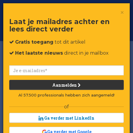
×
Toggle
Voor professionals in retail & brands
Laat je mailadres achter en
navigat
lees direct verder
Word member
Gratis toegang
tot dit artikel
Het laatste nieuws
direct in je mailbox
Winnaar/verliezer van de
week: Denticien en Ahold
Aanmelden
Delhaize
Al 57.500 professionals hebben zich aangemeld!
of
Door:
Redactie RetailTrends
Gepubliceerd op 12 juni 2026 om 09:28
Ga verder met LinkedIn
Laatst gewijzigd: 12 juni 2026 om 09:49
Beeld: Aad Goudappel
Ga verder met Google