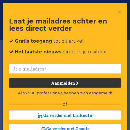
×
Toggle
Voor professionals in retail & brands
Laat je mailadres achter en
navigat
lees direct verder
Word member
Gratis toegang
tot dit artikel
Het laatste nieuws
direct in je mailbox
Aanmelden
Al 57.500 professionals hebben zich aangemeld!
of
Ga verder met LinkedIn
Ga verder met Google