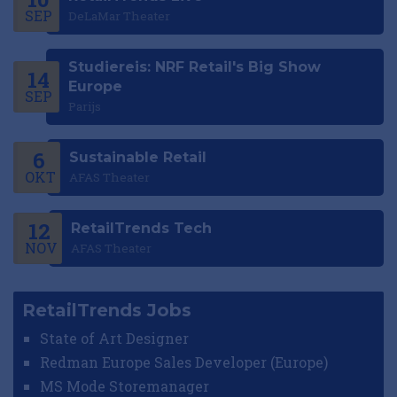
SEP
DeLaMar Theater
Studiereis: NRF Retail's Big Show
14
Europe
SEP
Parijs
6
Sustainable Retail
OKT
AFAS Theater
12
RetailTrends Tech
NOV
AFAS Theater
RetailTrends Jobs
State of Art Designer
Redman Europe Sales Developer (Europe)
MS Mode Storemanager