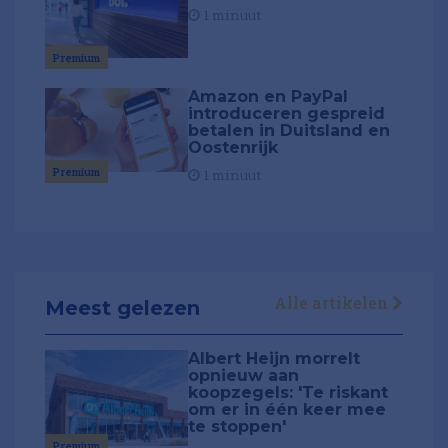
1 minuut
Premium
Amazon en PayPal
introduceren gespreid
betalen in Duitsland en
Oostenrijk
Premium
1 minuut
Alle artikelen
Meest gelezen
Albert Heijn morrelt
opnieuw aan
koopzegels: 'Te riskant
om er in één keer mee
te stoppen'
Premium