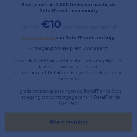
Sluit je net als 2.500 bedrijven aan bij de
RetailTrends-community
€10
Slechts
voor de eerste maand
Word member
van RetailTrends en krijg
;
✅ toegang tot alle premiumcontent;
✅ net als 57.500 nieuwsbriefabonnees dagelijks het
laatste nieuws in je mailbox;
✅ toegang tot RetailTrends-events, exclusief voor
members.
✅ gratis vacatureplaatsingen op RetailTrends Jobs;
✅ toegang tot contactgegevens in RetailTrends
Connect.
Word member