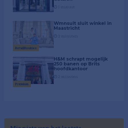
1 minuut
Wmnsuit sluit winkel in
Maastricht
2 minuten
RetailRookies
H&M schrapt mogelijk
250 banen op Brits
hoofdkantoor
2 minuten
Premium
Mis niets van het laatste