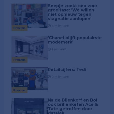
Seepje zoekt ceo voor
groeifase: 'We willen
niet opnieuw tegen
stagnatie aanlopen'
6 minuten
Premium
'Chanel blijft populairste
modemerk'
1 minuut
Premium
Retailcijfers: Tedi
2 minuten
Premium
Na de Bijenkorf en Bol
ook brillenketen Ace &
Tate getroffen door
datalek