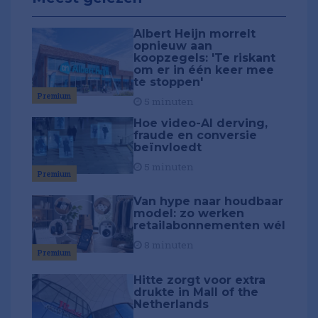
Albert Heijn morrelt
opnieuw aan
koopzegels: 'Te riskant
om er in één keer mee
te stoppen'
Premium
5 minuten
Hoe video-AI derving,
fraude en conversie
beïnvloedt
5 minuten
Premium
Van hype naar houdbaar
model: zo werken
retailabonnementen wél
8 minuten
Premium
Hitte zorgt voor extra
drukte in Mall of the
Netherlands