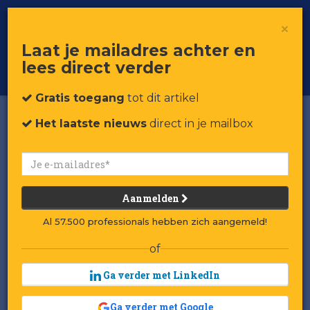
×
Toggle
Voor professionals in retail & brands
Laat je mailadres achter en
navigat
lees direct verder
Word member
Gratis toegang
tot dit artikel
Het laatste nieuws
direct in je mailbox
Aanmelden
Al 57.500 professionals hebben zich aangemeld!
of
Ga verder met LinkedIn
Ga verder met Google