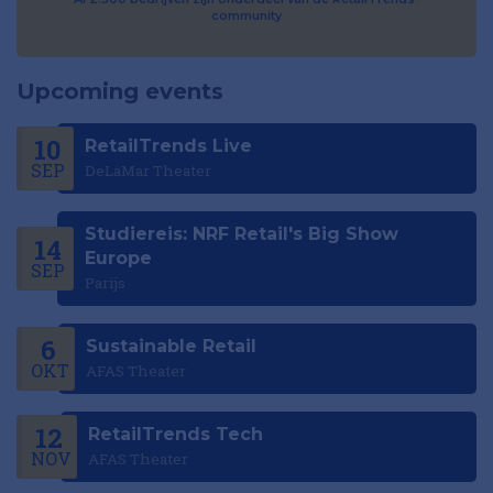
community
Upcoming events
10
RetailTrends Live
SEP
DeLaMar Theater
Studiereis: NRF Retail's Big Show
14
Europe
SEP
Parijs
6
Sustainable Retail
OKT
AFAS Theater
12
RetailTrends Tech
NOV
AFAS Theater