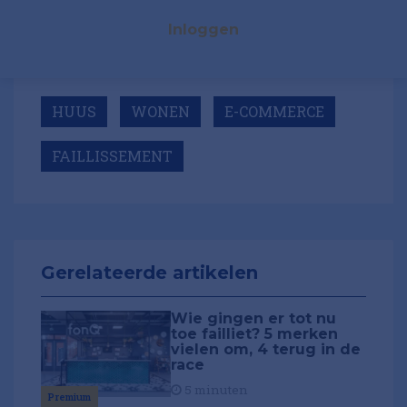
Inloggen
HUUS
WONEN
E-COMMERCE
FAILLISSEMENT
Gerelateerde artikelen
Wie gingen er tot nu
toe failliet? 5 merken
vielen om, 4 terug in de
race
5 minuten
Premium