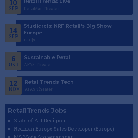
10
RetailTrends Live
SEP
DeLaMar Theater
Studiereis: NRF Retail's Big Show
14
Europe
SEP
Parijs
6
Sustainable Retail
OKT
AFAS Theater
12
RetailTrends Tech
NOV
AFAS Theater
RetailTrends Jobs
State of Art Designer
Redman Europe Sales Developer (Europe)
MS Mode Storemanager