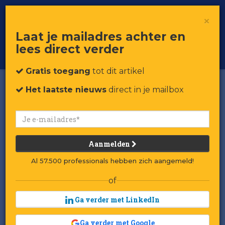
×
Toggle
Voor professionals in retail & brands
Laat je mailadres achter en
navigat
lees direct verder
Word member
Gratis toegang
tot dit artikel
Het laatste nieuws
direct in je mailbox
Aanmelden
Al 57.500 professionals hebben zich aangemeld!
of
Ga verder met LinkedIn
Ga verder met Google