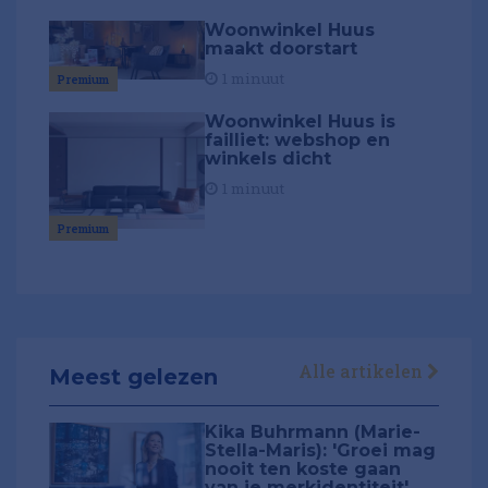
Woonwinkel Huus
maakt doorstart
1 minuut
Premium
Woonwinkel Huus is
failliet: webshop en
winkels dicht
1 minuut
Premium
Alle artikelen
Meest gelezen
Kika Buhrmann (Marie-
Stella-Maris): 'Groei mag
nooit ten koste gaan
van je merkidentiteit'