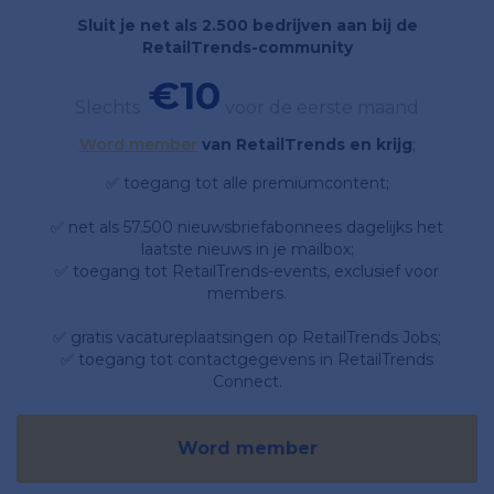
Sluit je net als 2.500 bedrijven aan bij de
RetailTrends-community
€10
Slechts
voor de eerste maand
Word member
van RetailTrends en krijg
;
✅ toegang tot alle premiumcontent;
✅ net als 57.500 nieuwsbriefabonnees dagelijks het
laatste nieuws in je mailbox;
✅ toegang tot RetailTrends-events, exclusief voor
members.
✅ gratis vacatureplaatsingen op RetailTrends Jobs;
✅ toegang tot contactgegevens in RetailTrends
Connect.
Word member