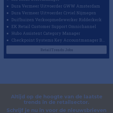
Dura Vermeer Uitvoerder GWW Amsterdam
Dura Vermeer Uitvoerder Civiel Nijmegen
Duifhuizen Verkoopmedewerker Ridderkerk
EK Retail Customer Support Omnichannel
Hubo Assistent Category Manager
Checkpoint Systems Key Accountmanager Benelux
RetailTrends Jobs
Altijd op de hoogte van de laatste
trends in de retailsector.
Schrijf je nu in voor de nieuwsbrieven