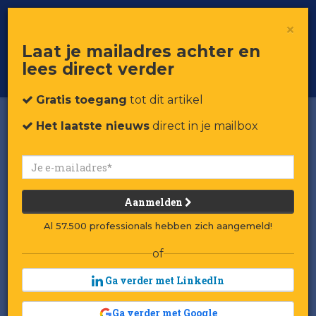
×
Toggle
Voor professionals in retail & brands
Laat je mailadres achter en
navigat
lees direct verder
Word member
Gratis toegang
tot dit artikel
Het laatste nieuws
direct in je mailbox
Mogelijk stakingen bij
drogisterijen Etos en
Aanmelden
Kruidvat
Al 57.500 professionals hebben zich aangemeld!
of
Door:
Henrico Pit
Gepubliceerd op 17 juni 2026 om 09:27
Ga verder met LinkedIn
Laatst gewijzigd: 17 juni 2026 om 09:27
Beeld: RetailTrends
Ga verder met Google