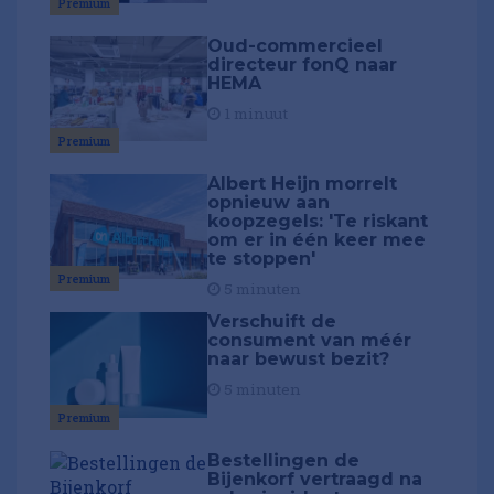
Premium
Oud-commercieel
directeur fonQ naar
HEMA
1 minuut
Premium
Albert Heijn morrelt
opnieuw aan
koopzegels: 'Te riskant
om er in één keer mee
te stoppen'
Premium
5 minuten
Verschuift de
consument van méér
naar bewust bezit?
5 minuten
Premium
Bestellingen de
Bijenkorf vertraagd na