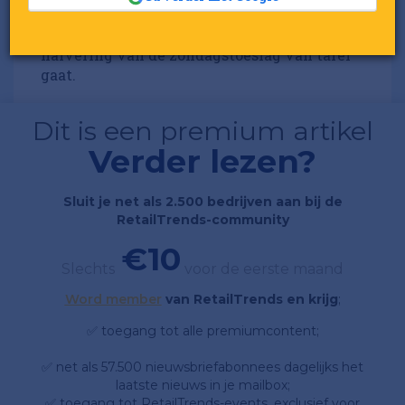
Vakbond FNV wil dat het plan voor de
halvering van de zondagstoeslag van tafel
gaat.
Dit is een premium artikel
Verder lezen?
Sluit je net als 2.500 bedrijven aan bij de
RetailTrends-community
€10
Slechts
voor de eerste maand
Word member
van RetailTrends en krijg
;
✅ toegang tot alle premiumcontent;
✅ net als 57.500 nieuwsbriefabonnees dagelijks het
laatste nieuws in je mailbox;
✅ toegang tot RetailTrends-events, exclusief voor