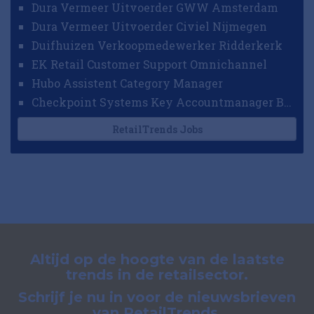
Dura Vermeer Uitvoerder GWW Amsterdam
Dura Vermeer Uitvoerder Civiel Nijmegen
Duifhuizen Verkoopmedewerker Ridderkerk
EK Retail Customer Support Omnichannel
Hubo Assistent Category Manager
Checkpoint Systems Key Accountmanager Benelux
RetailTrends Jobs
Altijd op de hoogte van de laatste
trends in de retailsector.
Schrijf je nu in voor de nieuwsbrieven
van RetailTrends.