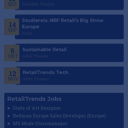
SEP
DeLaMar Theater
Studiereis: NRF Retail's Big Show
14
Europe
SEP
Parijs
6
Sustainable Retail
OKT
AFAS Theater
12
RetailTrends Tech
NOV
AFAS Theater
RetailTrends Jobs
State of Art Designer
Redman Europe Sales Developer (Europe)
MS Mode Storemanager