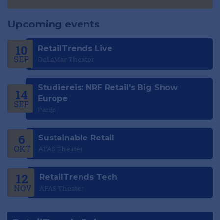
Upcoming events
10
RetailTrends Live
SEP
DeLaMar Theater
Studiereis: NRF Retail's Big Show
14
Europe
SEP
Parijs
6
Sustainable Retail
OKT
AFAS Theater
12
RetailTrends Tech
NOV
AFAS Theater