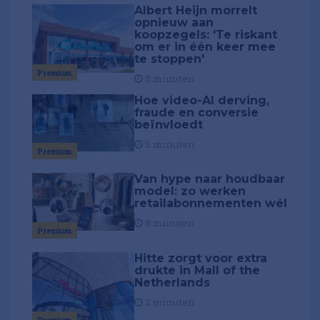
Albert Heijn morrelt
opnieuw aan
koopzegels: 'Te riskant
om er in één keer mee
te stoppen'
Premium
5 minuten
Hoe video-AI derving,
fraude en conversie
beïnvloedt
5 minuten
Premium
Van hype naar houdbaar
model: zo werken
retailabonnementen wél
8 minuten
Premium
Hitte zorgt voor extra
drukte in Mall of the
Netherlands
2 minuten
Premium