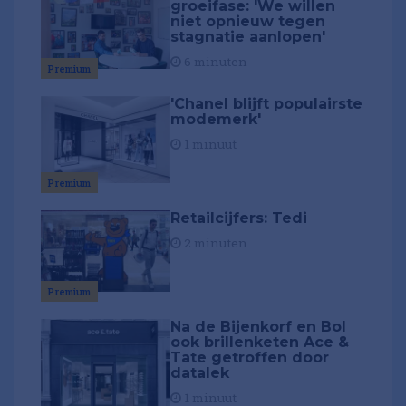
groeifase: 'We willen
niet opnieuw tegen
stagnatie aanlopen'
6 minuten
Premium
'Chanel blijft populairste
modemerk'
1 minuut
Premium
Retailcijfers: Tedi
2 minuten
Premium
Na de Bijenkorf en Bol
ook brillenketen Ace &
Tate getroffen door
datalek
1 minuut