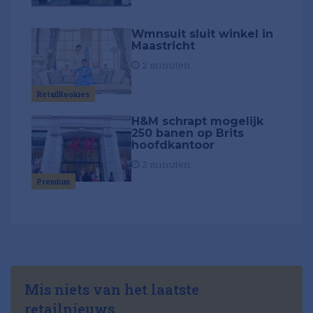
Wmnsuit sluit winkel in
Maastricht
2 minuten
RetailRookies
H&M schrapt mogelijk
250 banen op Brits
hoofdkantoor
2 minuten
Premium
Mis niets van het laatste
retailnieuws