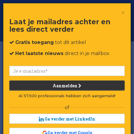
×
Toggle
Voor professionals in retail & brands
Laat je mailadres achter en
navigat
lees direct verder
Word member
Gratis toegang
tot dit artikel
Het laatste nieuws
direct in je mailbox
Aanmelden
Al 57.500 professionals hebben zich aangemeld!
of
Ga verder met LinkedIn
Ga verder met Google