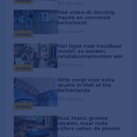
Premium
5 minuten
Hoe video-AI derving,
fraude en conversie
beïnvloedt
5 minuten
Premium
Van hype naar houdbaar
model: zo werken
retailabonnementen wél
8 minuten
Premium
Hitte zorgt voor extra
drukte in Mall of the
Netherlands
2 minuten
Premium
Mud Jeans: groene
idealen, maar rode
cijfers vellen de pionier