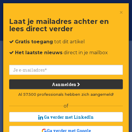
×
Toggle
Voor professionals in retail & brands
Laat je mailadres achter en
navigat
lees direct verder
Word member
Gratis toegang
tot dit artikel
Het laatste nieuws
direct in je mailbox
Aanmelden
Al 57.500 professionals hebben zich aangemeld!
of
Ga verder met LinkedIn
Ga verder met Google