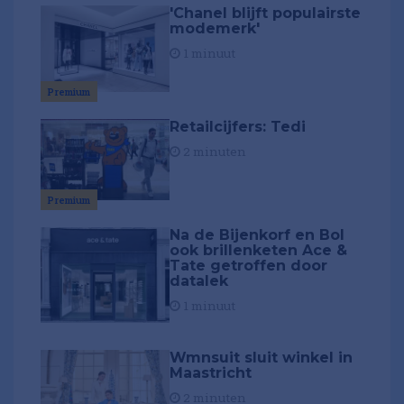
'Chanel blijft populairste
modemerk'
1 minuut
Premium
Retailcijfers: Tedi
2 minuten
Premium
Na de Bijenkorf en Bol
ook brillenketen Ace &
Tate getroffen door
datalek
1 minuut
Wmnsuit sluit winkel in
Maastricht
2 minuten