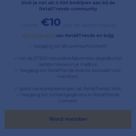
Sluit je net als 2.500 bedrijven aan bij de
RetailTrends-community
€10
Slechts
voor de eerste maand
Word member
van RetailTrends en krijg
;
✅ toegang tot alle premiumcontent;
✅ net als 57.500 nieuwsbriefabonnees dagelijks het
laatste nieuws in je mailbox;
✅ toegang tot RetailTrends-events, exclusief voor
members.
✅ gratis vacatureplaatsingen op RetailTrends Jobs;
✅ toegang tot contactgegevens in RetailTrends
Connect.
Word member