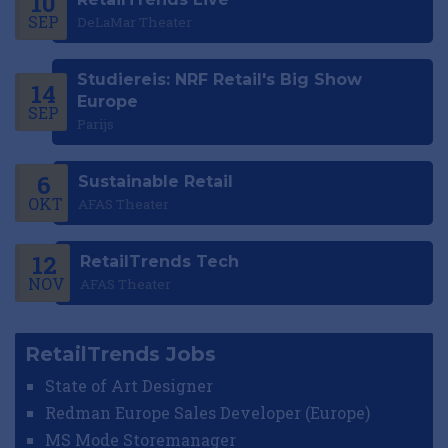
10
SEP
DeLaMar Theater
Studiereis: NRF Retail's Big Show
14
Europe
SEP
Parijs
6
Sustainable Retail
OKT
AFAS Theater
12
RetailTrends Tech
NOV
AFAS Theater
RetailTrends Jobs
State of Art Designer
Redman Europe Sales Developer (Europe)
MS Mode Storemanager