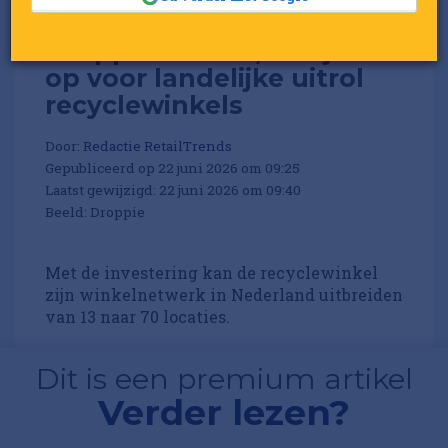
Droppie haalt 4,2 miljoen
op voor landelijke uitrol
recyclewinkels
Door:
Redactie RetailTrends
Gepubliceerd op 22 juni 2026 om 09:25
Laatst gewijzigd: 22 juni 2026 om 09:40
Beeld: Droppie
Met de investering kan de recyclewinkel
zijn winkelnetwerk in Nederland uitbreiden
van 13 naar 70 locaties.
Dit is een premium artikel
Verder lezen?