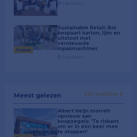
2 minuten
Sustainable Retail: Bol
bespaart karton, lijm en
uitstoot met
vernieuwde
inpakmachines
Premium
3 minuten
Alle artikelen
Meest gelezen
Albert Heijn morrelt
opnieuw aan
koopzegels: 'Te riskant
om er in één keer mee
te stoppen'