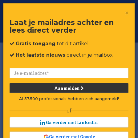
×
Toggle
Voor professionals in retail & brands
Laat je mailadres achter en
navigat
lees direct verder
Word member
Gratis toegang
tot dit artikel
Het laatste nieuws
direct in je mailbox
Aanmelden
Al 57.500 professionals hebben zich aangemeld!
of
Ga verder met LinkedIn
Ga verder met Google