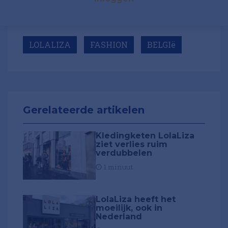
LOLALIZA
FASHION
BELGIë
Gerelateerde artikelen
Kledingketen LolaLiza
ziet verlies ruim
verdubbelen
1 minuut
LolaLiza heeft het
moeilijk, ook in
Nederland