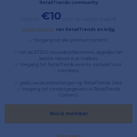
RetailTrends-community
€10
Slechts
voor de eerste maand
Word member
van RetailTrends en krijg
;
✅ toegang tot alle premiumcontent;
✅ net als 57.500 nieuwsbriefabonnees dagelijks het
laatste nieuws in je mailbox;
✅ toegang tot RetailTrends-events, exclusief voor
members.
✅ gratis vacatureplaatsingen op RetailTrends Jobs;
✅ toegang tot contactgegevens in RetailTrends
Connect.
Word member
Inloggen