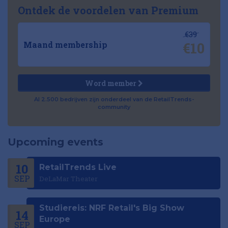
Ontdek de voordelen van Premium
€39
€10
Maand membership
Word member
Al 2.500 bedrijven zijn onderdeel van de RetailTrends-
community
Upcoming events
10
RetailTrends Live
SEP
DeLaMar Theater
Studiereis: NRF Retail's Big Show
14
Europe
SEP