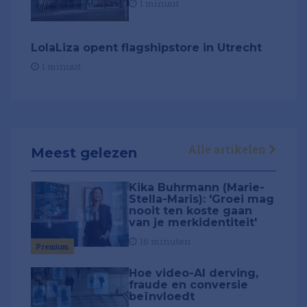
1 minuut
​LolaLiza opent flagshipstore in Utrecht
1 minuut
Alle artikelen
Meest gelezen
Kika Buhrmann (Marie-
Stella-Maris): 'Groei mag
nooit ten koste gaan
van je merkidentiteit'
16 minuten
Premium
Hoe video-AI derving,
fraude en conversie
beïnvloedt