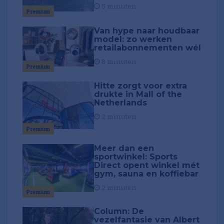
5 minuten
Premium
Van hype naar houdbaar
model: zo werken
retailabonnementen wél
8 minuten
Premium
Hitte zorgt voor extra
drukte in Mall of the
Netherlands
2 minuten
Premium
Meer dan een
sportwinkel: Sports
Direct opent winkel mét
gym, sauna en koffiebar
2 minuten
Premium
Column: De
vezelfantasie van Albert