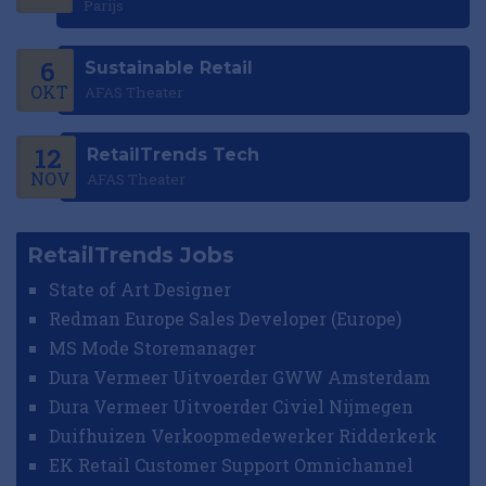
Parijs
6
Sustainable Retail
OKT
AFAS Theater
12
RetailTrends Tech
NOV
AFAS Theater
RetailTrends Jobs
State of Art Designer
Redman Europe Sales Developer (Europe)
MS Mode Storemanager
Dura Vermeer Uitvoerder GWW Amsterdam
Dura Vermeer Uitvoerder Civiel Nijmegen
Duifhuizen Verkoopmedewerker Ridderkerk
EK Retail Customer Support Omnichannel