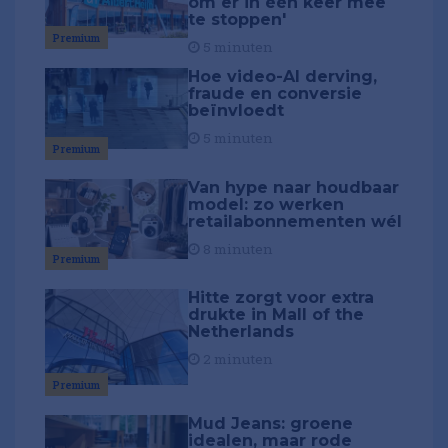
om er in één keer mee
te stoppen'
Premium
5 minuten
Hoe video-AI derving,
fraude en conversie
beïnvloedt
5 minuten
Premium
Van hype naar houdbaar
model: zo werken
retailabonnementen wél
8 minuten
Premium
Hitte zorgt voor extra
drukte in Mall of the
Netherlands
2 minuten
Premium
Mud Jeans: groene
idealen, maar rode