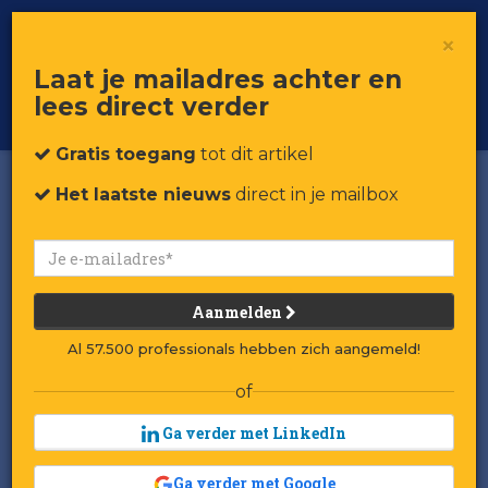
×
Toggle
Voor professionals in retail & brands
Laat je mailadres achter en
navigat
lees direct verder
Word member
Gratis toegang
tot dit artikel
Het laatste nieuws
direct in je mailbox
Aanmelden
Al 57.500 professionals hebben zich aangemeld!
of
Ga verder met LinkedIn
Ga verder met Google