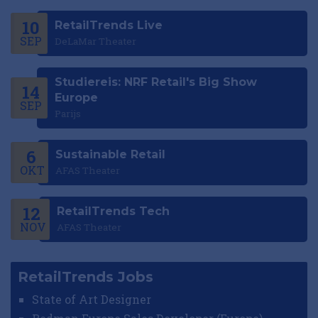
10
RetailTrends Live
SEP
DeLaMar Theater
Studiereis: NRF Retail's Big Show
14
Europe
SEP
Parijs
6
Sustainable Retail
OKT
AFAS Theater
12
RetailTrends Tech
NOV
AFAS Theater
RetailTrends Jobs
State of Art Designer