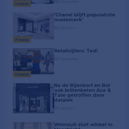
6 minuten
Premium
'Chanel blijft populairste
modemerk'
1 minuut
Premium
Retailcijfers: Tedi
2 minuten
Premium
Na de Bijenkorf en Bol
ook brillenketen Ace &
Tate getroffen door
datalek
1 minuut
Wmnsuit sluit winkel in