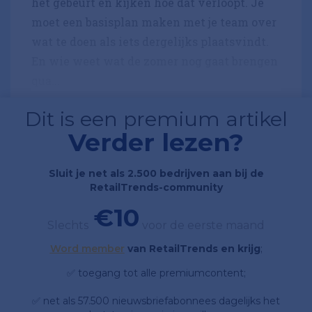
het gebeurt en kijken hoe dat verloopt. Je
moet een basisplan maken met je team over
wat te doen als iets dergelijks plaatsvindt.
En wie weet wat de zomer nog gaat brengen
qua...
Dit is een premium artikel
Verder lezen?
Sluit je net als 2.500 bedrijven aan bij de
RetailTrends-community
€10
Slechts
voor de eerste maand
Word member
van RetailTrends en krijg
;
✅ toegang tot alle premiumcontent;
✅ net als 57.500 nieuwsbriefabonnees dagelijks het