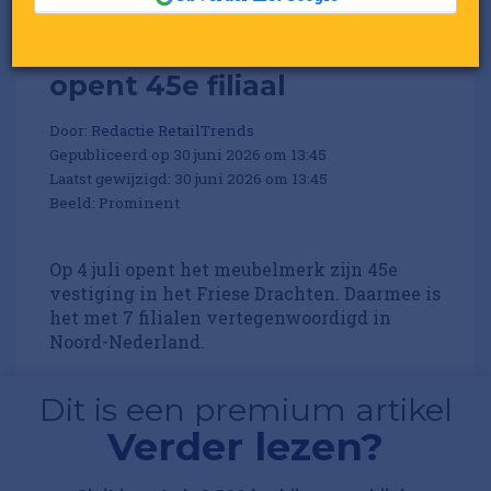
Meubelwinkel Prominent
opent 45e filiaal
Door:
Redactie RetailTrends
Gepubliceerd op 30 juni 2026 om 13:45
Laatst gewijzigd: 30 juni 2026 om 13:45
Beeld: Prominent
Op 4 juli opent het meubelmerk zijn 45e
vestiging in het Friese Drachten. Daarmee is
het met 7 filialen vertegenwoordigd in
Noord-Nederland.
Dit is een premium artikel
Verder lezen?