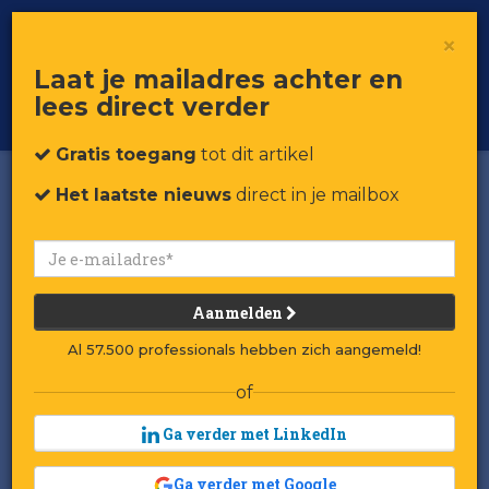
×
Toggle
Voor professionals in retail & brands
Laat je mailadres achter en
navigat
lees direct verder
Word member
Gratis toegang
tot dit artikel
Het laatste nieuws
direct in je mailbox
Aanmelden
Al 57.500 professionals hebben zich aangemeld!
of
Ga verder met LinkedIn
Ga verder met Google