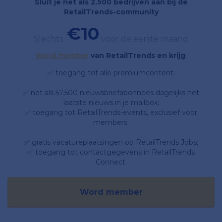
Sluit je net als 2.500 bedrijven aan bij de
RetailTrends-community
€10
Slechts
voor de eerste maand
Word member
van RetailTrends en krijg
;
✅ toegang tot alle premiumcontent;
✅ net als 57.500 nieuwsbriefabonnees dagelijks het
laatste nieuws in je mailbox;
✅ toegang tot RetailTrends-events, exclusief voor
members.
✅ gratis vacatureplaatsingen op RetailTrends Jobs;
✅ toegang tot contactgegevens in RetailTrends
Connect.
Word member