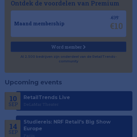
Ontdek de voordelen van Premium
€39
€10
Maand membership
Word member
Al 2.500 bedrijven zijn onderdeel van de RetailTrends-
community
Upcoming events
10
RetailTrends Live
SEP
DeLaMar Theater
Studiereis: NRF Retail's Big Show
14
Europe
SEP
Parijs