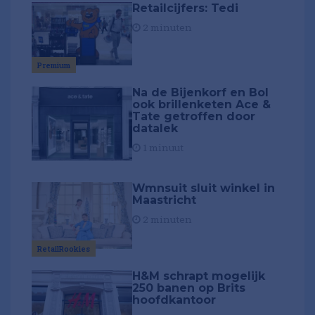
Retailcijfers: Tedi
2 minuten
Premium
Na de Bijenkorf en Bol
ook brillenketen Ace &
Tate getroffen door
datalek
1 minuut
Wmnsuit sluit winkel in
Maastricht
2 minuten
RetailRookies
H&M schrapt mogelijk
250 banen op Brits
hoofdkantoor