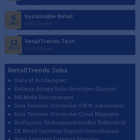
6
Sustainable Retail
OKT
AFAS Theater
12
RetailTrends Tech
NOV
AFAS Theater
RetailTrends Jobs
State of Art Designer
Redman Europe Sales Developer (Europe)
MS Mode Storemanager
Dura Vermeer Uitvoerder GWW Amsterdam
Dura Vermeer Uitvoerder Civiel Nijmegen
Duifhuizen Verkoopmedewerker Ridderkerk
EK Retail Customer Support Omnichannel
Hubo Assistent Category Manager