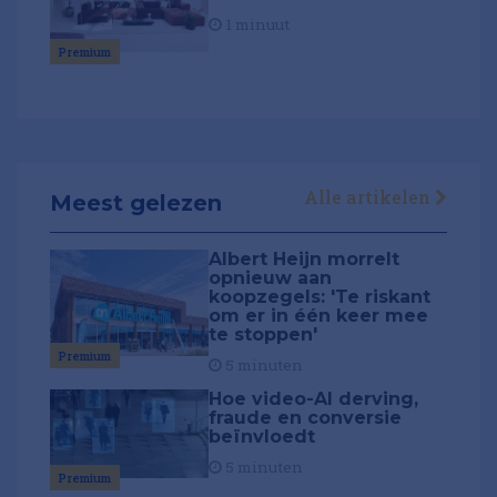
1 minuut
Premium
Alle artikelen
Meest gelezen
Albert Heijn morrelt
opnieuw aan
koopzegels: 'Te riskant
om er in één keer mee
te stoppen'
Premium
5 minuten
Hoe video-AI derving,
fraude en conversie
beïnvloedt
5 minuten
Premium