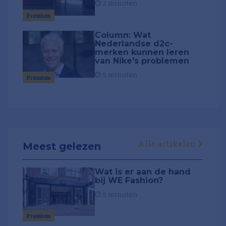
2 minuten
Premium
Column: Wat
Nederlandse d2c-
merken kunnen leren
van Nike's problemen
5 minuten
Premium
Alle artikelen
Meest gelezen
Wat is er aan de hand
bij WE Fashion?
8 minuten
Premium