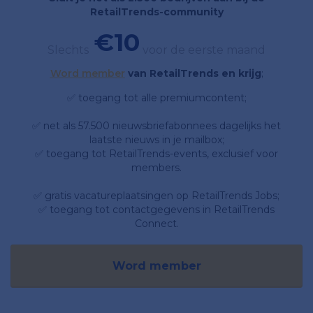
RetailTrends-community
€10
Slechts
voor de eerste maand
Word member
van RetailTrends en krijg
;
✅ toegang tot alle premiumcontent;
✅ net als 57.500 nieuwsbriefabonnees dagelijks het
laatste nieuws in je mailbox;
✅ toegang tot RetailTrends-events, exclusief voor
members.
✅ gratis vacatureplaatsingen op RetailTrends Jobs;
✅ toegang tot contactgegevens in RetailTrends
Connect.
Word member