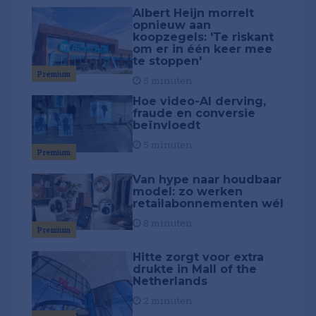
Albert Heijn morrelt
opnieuw aan
koopzegels: 'Te riskant
om er in één keer mee
te stoppen'
Premium
5 minuten
Hoe video-AI derving,
fraude en conversie
beïnvloedt
5 minuten
Premium
Van hype naar houdbaar
model: zo werken
retailabonnementen wél
8 minuten
Premium
Hitte zorgt voor extra
drukte in Mall of the
Netherlands
2 minuten