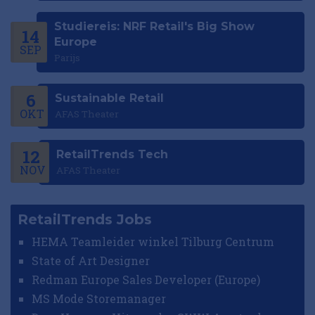
Studiereis: NRF Retail's Big Show
14
Europe
SEP
Parijs
6
Sustainable Retail
OKT
AFAS Theater
12
RetailTrends Tech
NOV
AFAS Theater
RetailTrends Jobs
HEMA Teamleider winkel Tilburg Centrum
State of Art Designer
Redman Europe Sales Developer (Europe)
MS Mode Storemanager