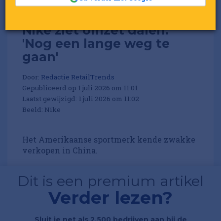
Nike ziet omzet dalen:
'Nog een lange weg te
gaan'
Door:
Redactie RetailTrends
Gepubliceerd op 1 juli 2026 om 11:01
Laatst gewijzigd: 1 juli 2026 om 11:02
Beeld: Nike
Het Amerikaanse sportmerk kende zwakke
verkopen in China.
Dit is een premium artikel
Verder lezen?
Sluit je net als 2.500 bedrijven aan bij de