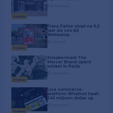
8 minuten
Premium
Frans Falize stopt na 6,5
jaar als coo bij
Wehkamp
1 minuut
Premium
Sneakermerk The
Mercer Brand opent
winkel in Parijs
2 minuten
Premium
Live commerce-
platform Whatnot haalt
545 miljoen dollar op
2 minuten
Premium