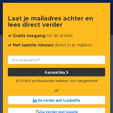
×
Toggle
Voor professionals in retail & brands
Laat je mailadres achter en
navigat
lees direct verder
Word member
Gratis toegang
tot dit artikel
Het laatste nieuws
direct in je mailbox
Aanmelden
Al 57.500 professionals hebben zich aangemeld!
of
Ga verder met LinkedIn
Ga verder met Google