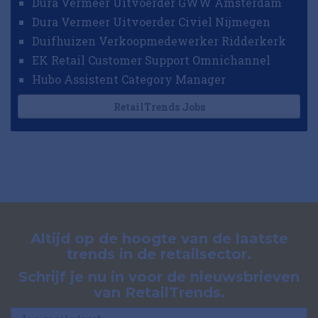
Dura Vermeer Uitvoerder GWW Amsterdam
Dura Vermeer Uitvoerder Civiel Nijmegen
Duifhuizen Verkoopmedewerker Ridderkerk
EK Retail Customer Support Omnichannel
Hubo Assistent Category Manager
RetailTrends Jobs
Altijd op de hoogte van de laatste
trends in de retailsector.
Schrijf je nu in voor de nieuwsbrieven
van RetailTrends.