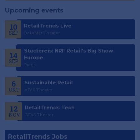
Upcoming events
10
RetailTrends Live
SEP
DeLaMar Theater
Studiereis: NRF Retail's Big Show
14
Europe
SEP
Parijs
6
Sustainable Retail
OKT
AFAS Theater
12
RetailTrends Tech
NOV
AFAS Theater
RetailTrends Jobs