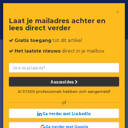
×
Toggle
Voor professionals in retail & brands
Laat je mailadres achter en
navigat
lees direct verder
Word member
Gratis toegang
tot dit artikel
Het laatste nieuws
direct in je mailbox
Aanmelden
Al 57.500 professionals hebben zich aangemeld!
of
Ga verder met LinkedIn
Ga verder met Google