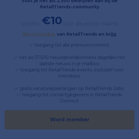
Sluit je net als 2.500 bedrijven aan bij de
RetailTrends-community
€10
Slechts
voor de eerste maand
Word member
van RetailTrends en krijg
;
✅ toegang tot alle premiumcontent;
✅ net als 57.500 nieuwsbriefabonnees dagelijks het
laatste nieuws in je mailbox;
✅ toegang tot RetailTrends-events, exclusief voor
members.
✅ gratis vacatureplaatsingen op RetailTrends Jobs;
✅ toegang tot contactgegevens in RetailTrends
Connect.
Word member