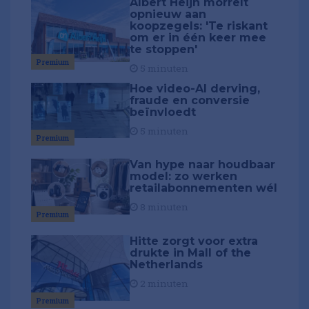
Albert Heijn morrelt
opnieuw aan
koopzegels: 'Te riskant
om er in één keer mee
te stoppen'
Premium
5 minuten
Hoe video-AI derving,
fraude en conversie
beïnvloedt
5 minuten
Premium
Van hype naar houdbaar
model: zo werken
retailabonnementen wél
8 minuten
Premium
Hitte zorgt voor extra
drukte in Mall of the
Netherlands
2 minuten
Premium