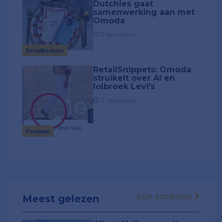
Dutchies gaat
samenwerking aan met
Omoda
2 minuten
RetailRookies
RetailSnippets: Omoda
struikelt over AI en
lolbroek Levi's
7 minuten
Premium
Alle artikelen
Meest gelezen