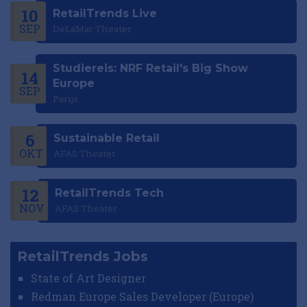
10
RetailTrends Live
SEP
DeLaMar Theater
Studiereis: NRF Retail's Big Show
14
Europe
SEP
Parijs
6
Sustainable Retail
OKT
AFAS Theater
12
RetailTrends Tech
NOV
AFAS Theater
RetailTrends Jobs
State of Art Designer
Redman Europe Sales Developer (Europe)