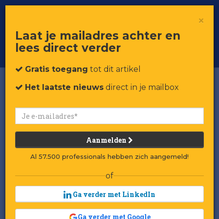
×
Toggle
Voor professionals in retail & brands
Laat je mailadres achter en
navigat
lees direct verder
Word member
Gratis toegang
tot dit artikel
Het laatste nieuws
direct in je mailbox
Video: Dit is de
miljardairsfamilie die
vrijwel alle bekende
Aanmelden
luxemerken bezit
Al 57.500 professionals hebben zich aangemeld!
Door:
Redactie RetailTrends
of
Gepubliceerd op 6 juli 2026 om 13:16
Laatst gewijzigd: 6 juli 2026 om 14:03
Ga verder met LinkedIn
Beeld: Shutterstock
Ga verder met Google