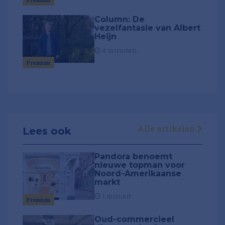
Column: De
vezelfantasie van Albert
Heijn
4 minuten
Premium
Alle artikelen
Lees ook
Pandora benoemt
nieuwe topman voor
Noord-Amerikaanse
markt
1 minuut
Premium
Oud-commercieel