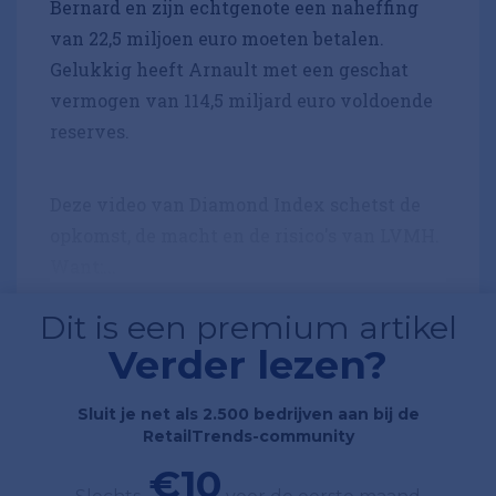
Bernard en zijn echtgenote een naheffing
van 22,5 miljoen euro moeten betalen.
Gelukkig heeft Arnault met een geschat
vermogen van 114,5 miljard euro voldoende
reserves.
Deze video van Diamond Index schetst de
opkomst, de macht en de risico's van LVMH.
Want:...
Dit is een premium artikel
Verder lezen?
Sluit je net als 2.500 bedrijven aan bij de
RetailTrends-community
€10