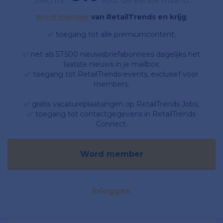
Slechts
voor de eerste maand
Word member
van RetailTrends en krijg
;
✅ toegang tot alle premiumcontent;
✅ net als 57.500 nieuwsbriefabonnees dagelijks het
laatste nieuws in je mailbox;
✅ toegang tot RetailTrends-events, exclusief voor
members.
✅ gratis vacatureplaatsingen op RetailTrends Jobs;
✅ toegang tot contactgegevens in RetailTrends
Connect.
Word member
Inloggen