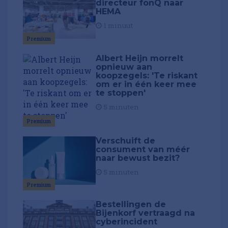
directeur fonQ naar
HEMA
1 minuut
Premium
Albert Heijn morrelt
opnieuw aan
koopzegels: 'Te riskant
om er in één keer mee
te stoppen'
5 minuten
Premium
Verschuift de
consument van méér
naar bewust bezit?
5 minuten
Premium
Bestellingen de
Bijenkorf vertraagd na
cyberincident