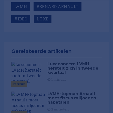
LVMH
BERNARD ARNAULT
VIDEO
LUXE
Gerelateerde artikelen
Luxeconcern LVMH
herstelt zich in tweede
kwartaal
1 minuut
Premium
LVMH-topman Arnault
moet fiscus miljoenen
nabetalen
2 minuten