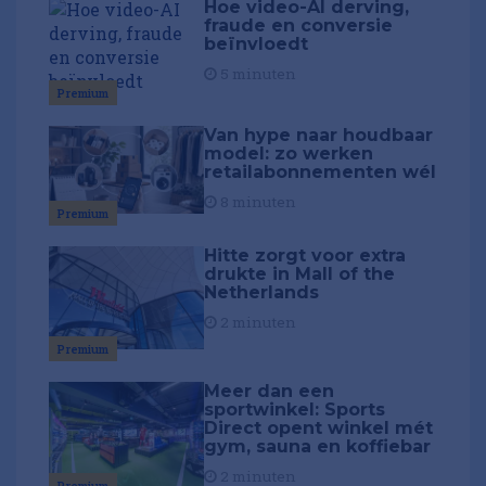
Hoe video-AI derving,
fraude en conversie
beïnvloedt
5 minuten
Premium
Van hype naar houdbaar
model: zo werken
retailabonnementen wél
8 minuten
Premium
Hitte zorgt voor extra
drukte in Mall of the
Netherlands
2 minuten
Premium
Meer dan een
sportwinkel: Sports
Direct opent winkel mét
gym, sauna en koffiebar
2 minuten
Premium