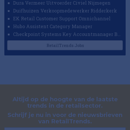
Dura Vermeer Uitvoerder Civiel Nijmegen
Duifhuizen Verkoopmedewerker Ridderkerk
EK Retail Customer Support Omnichannel
Hubo Assistent Category Manager
Checkpoint Systems Key Accountmanager Benelux
RetailTrends Jobs
Altijd op de hoogte van de laatste
trends in de retailsector.
Schrijf je nu in voor de nieuwsbrieven
van RetailTrends.