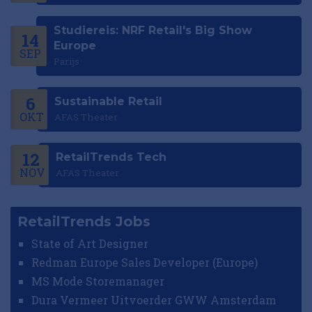
Studiereis: NRF Retail's Big Show
14
Europe
SEP
Parijs
6
Sustainable Retail
OKT
AFAS Theater
12
RetailTrends Tech
NOV
AFAS Theater
RetailTrends Jobs
State of Art Designer
Redman Europe Sales Developer (Europe)
MS Mode Storemanager
Dura Vermeer Uitvoerder GWW Amsterdam