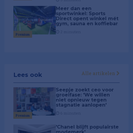
Meer dan een
sportwinkel: Sports
Direct opent winkel mét
gym, sauna en koffiebar
2 minuten
Premium
Alle artikelen
Lees ook
Seepje zoekt ceo voor
groeifase: 'We willen
niet opnieuw tegen
stagnatie aanlopen'
6 minuten
Premium
'Chanel blijft populairste
modemerk'