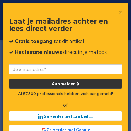
×
Toggle
Voor professionals in retail & brands
Laat je mailadres achter en
navigat
lees direct verder
Word member
Gratis toegang
tot dit artikel
Het laatste nieuws
direct in je mailbox
Aanmelden
Al 57.500 professionals hebben zich aangemeld!
of
Ga verder met LinkedIn
Ga verder met Google