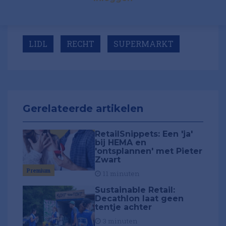
LIDL
RECHT
SUPERMARKT
Gerelateerde artikelen
RetailSnippets: Een 'ja'
bij HEMA en
'ontsplannen' met Pieter
Zwart
Premium
11 minuten
Sustainable Retail:
Decathlon laat geen
tentje achter
3 minuten