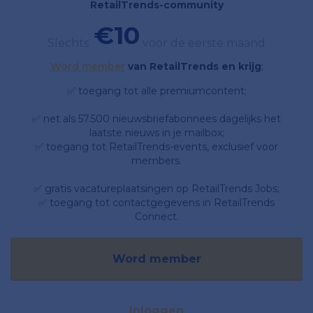
RetailTrends-community
€10
Slechts
voor de eerste maand
Word member
van RetailTrends en krijg
;
✅ toegang tot alle premiumcontent;
✅ net als 57.500 nieuwsbriefabonnees dagelijks het
laatste nieuws in je mailbox;
✅ toegang tot RetailTrends-events, exclusief voor
members.
✅ gratis vacatureplaatsingen op RetailTrends Jobs;
✅ toegang tot contactgegevens in RetailTrends
Connect.
Word member
Inloggen