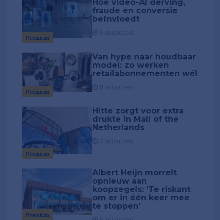
Hoe video-AI derving,
fraude en conversie
beïnvloedt
5 minuten
Premium
Van hype naar houdbaar
model: zo werken
retailabonnementen wél
8 minuten
Premium
Hitte zorgt voor extra
drukte in Mall of the
Netherlands
2 minuten
Premium
Albert Heijn morrelt
opnieuw aan
koopzegels: 'Te riskant
om er in één keer mee
te stoppen'
Premium
5 minuten