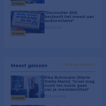
Premium
'Discounter Aldi
besteedt het meest aan
audioreclame'
1 minuut
Premium
Alle artikelen
Meest gelezen
Kika Buhrmann (Marie-
Stella-Maris): 'Groei mag
nooit ten koste gaan
van je merkidentiteit'
16 minuten
Premium