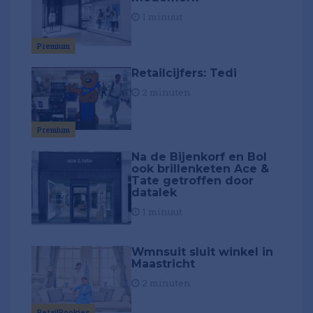
1 minuut
Premium
Retailcijfers: Tedi
2 minuten
Premium
Na de Bijenkorf en Bol
ook brillenketen Ace &
Tate getroffen door
datalek
1 minuut
Wmnsuit sluit winkel in
Maastricht
2 minuten
RetailRookies