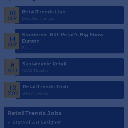
10
RetailTrends Live
SEP
DeLaMar Theater
Studiereis: NRF Retail's Big Show
14
Europe
SEP
Parijs
6
Sustainable Retail
OKT
AFAS Theater
12
RetailTrends Tech
NOV
AFAS Theater
RetailTrends Jobs
State of Art Designer