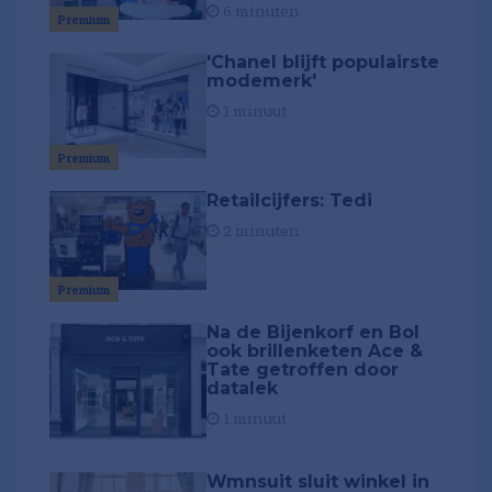
6 minuten
Premium
'Chanel blijft populairste
modemerk'
1 minuut
Premium
Retailcijfers: Tedi
2 minuten
Premium
Na de Bijenkorf en Bol
ook brillenketen Ace &
Tate getroffen door
datalek
1 minuut
Wmnsuit sluit winkel in