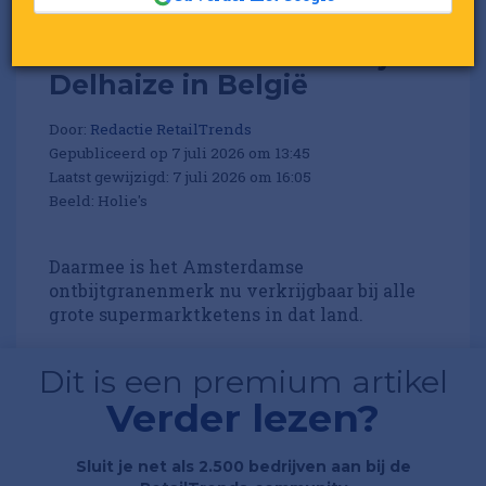
Holie's voortaan ook bij
Delhaize in België
Door:
Redactie RetailTrends
Gepubliceerd op 7 juli 2026 om 13:45
Laatst gewijzigd: 7 juli 2026 om 16:05
Beeld: Holie's
Daarmee is het Amsterdamse
ontbijtgranenmerk nu verkrijgbaar bij alle
grote supermarktketens in dat land.
Dit is een premium artikel
Verder lezen?
Sluit je net als 2.500 bedrijven aan bij de