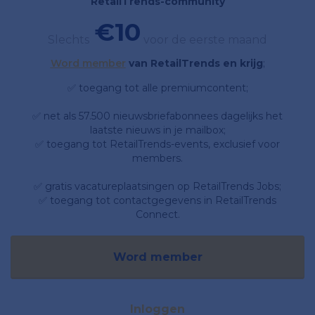
RetailTrends-community
€10
Slechts
voor de eerste maand
Word member
van RetailTrends en krijg
;
✅ toegang tot alle premiumcontent;
✅ net als 57.500 nieuwsbriefabonnees dagelijks het
laatste nieuws in je mailbox;
✅ toegang tot RetailTrends-events, exclusief voor
members.
✅ gratis vacatureplaatsingen op RetailTrends Jobs;
✅ toegang tot contactgegevens in RetailTrends
Connect.
Word member
Inloggen