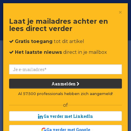
×
Toggle
Voor professionals in retail & brands
Laat je mailadres achter en
navigat
lees direct verder
Word member
Gratis toegang
tot dit artikel
Het laatste nieuws
direct in je mailbox
Aanmelden
Al 57.500 professionals hebben zich aangemeld!
of
Ga verder met LinkedIn
Ga verder met Google