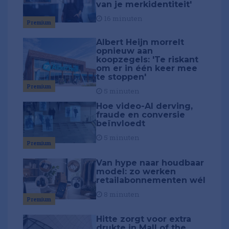
van je merkidentiteit'
16 minuten
Premium
Albert Heijn morrelt
opnieuw aan
koopzegels: 'Te riskant
om er in één keer mee
te stoppen'
Premium
5 minuten
Hoe video-AI derving,
fraude en conversie
beïnvloedt
5 minuten
Premium
Van hype naar houdbaar
model: zo werken
retailabonnementen wél
8 minuten
Premium
Hitte zorgt voor extra
drukte in Mall of the