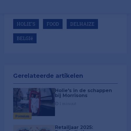
HOLIE'S
FOOD
DELHAIZE
BELGIë
Gerelateerde artikelen
Holie's in de schappen
bij Morrisons
1 minuut
Premium
Retailjaar 2025: