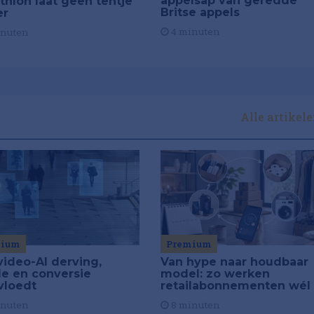
appelsap van geredde
thlon laat geen tentje
Britse appels
er
4 minuten
inuten
Alle artikel
Premium
mium
Van hype naar houdbaar
video-AI derving,
model: zo werken
de en conversie
retailabonnementen wél
vloedt
8 minuten
inuten