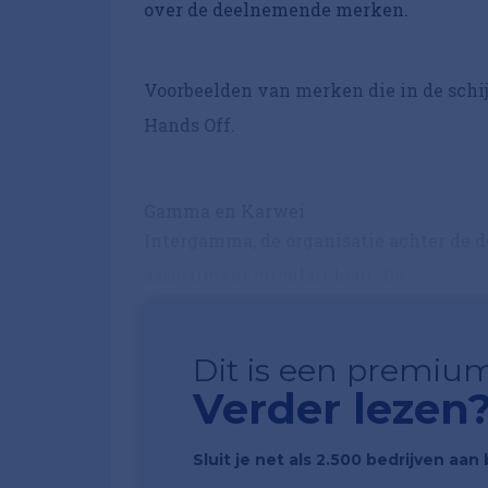
over de deelnemende merken.
Voorbeelden van merken die in de schij
Hands Off.
Gamma en Karwei
Intergamma, de organisatie achter de 
assortiment circulair hout. De...
Dit is een premium
Verder lezen
Sluit je net als 2.500 bedrijven aa