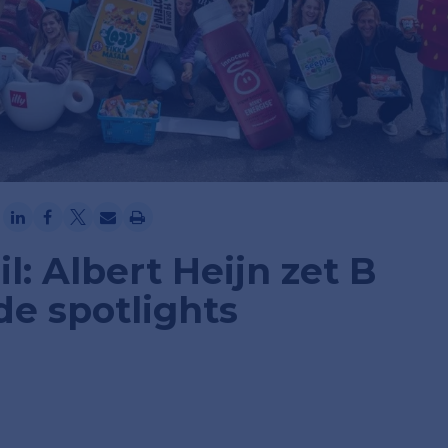
Ga verder met Google
l: Albert Heijn zet B
de spotlights