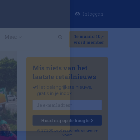
Inloggen
×
Meer
1e maand 10,-
Search
word member
Mis niets van het
laatste retailnieuws
Het belangrijkste nieuws,
gratis in je inbox
Houd mij op de hoogte
Al 57.500 professionals gingen je
voor!