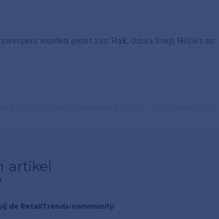
nwerpers worden gezet zijn Hak, Oma's Soep, Holie's en
doe-het-zelfketens Gamma en Karwei, introduceert een
 artikel
?
n bij de RetailTrends-community