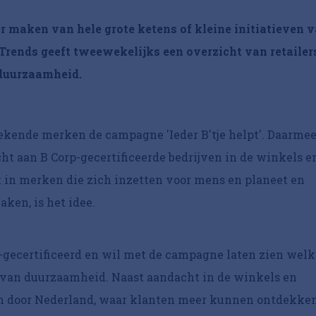
er maken van hele grote ketens of kleine initiatieven 
Trends geeft tweewekelijks een overzicht van retailer
 duurzaamheid.
ekende merken de campagne 'Ieder B'tje helpt'. Daarme
t aan B Corp-gecertificeerde bedrijven in de winkels e
t in merken die zich inzetten voor mens en planeet en
en, is het idee.
p-gecertificeerd en wil met de campagne laten zien welk
d van duurzaamheid. Naast aandacht in de winkels en
avan door Nederland, waar klanten meer kunnen ontdekke