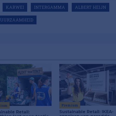
KARWEI
INTERGAMMA
ALBERT HEIJN
DUURZAAMHEID
Premium
mium
Sustainable Retail: IKEA-
inable Retail: