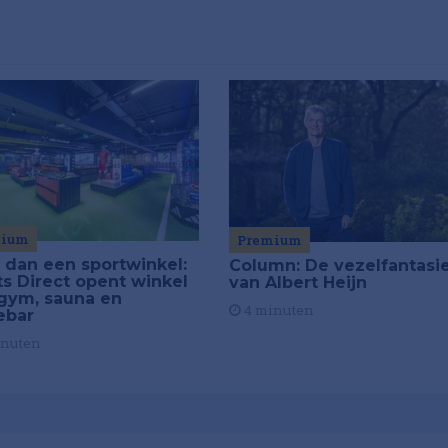
mium
Premium
 dan een sportwinkel:
Column: De vezelfantasi
ts Direct opent winkel
van Albert Heijn
gym, sauna en
4 minuten
ebar
inuten