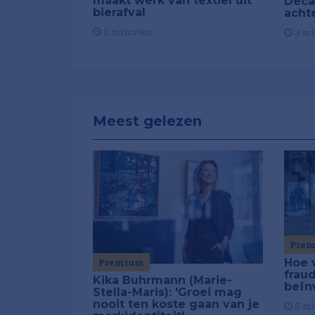
maakt werk van textiel uit
Deca
bierafval
acht
3 minuten
3 m
Meest gelezen
Pre
Premium
Hoe 
frau
Kika Buhrmann (Marie-
beïn
Stella-Maris): 'Groei mag
nooit ten koste gaan van je
5 m