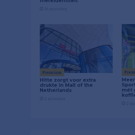
merkidentiteit'
16 minuten
Pre
Premium
Meer
Hitte zorgt voor extra
Spor
drukte in Mall of the
mét 
Netherlands
koffi
2 minuten
2 m