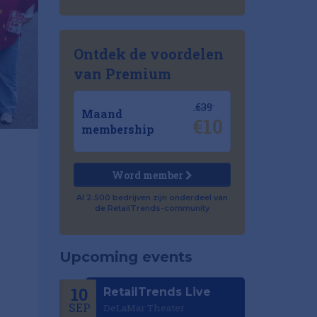
Ontdek de voordelen
van Premium
€39
Maand
€10
membership
Word member
Al 2.500 bedrijven zijn onderdeel van
de RetailTrends-community
Upcoming events
10
RetailTrends Live
SEP
DeLaMar Theater