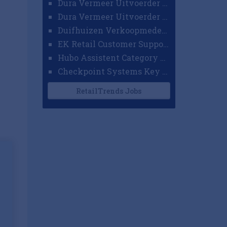
Dura Vermeer Uitvoerder GWW Amsterdam
Dura Vermeer Uitvoerder Civiel Nijmegen
Duifhuizen Verkoopmedewerker Ridderkerk
EK Retail Customer Support Omnichannel
Hubo Assistent Category Manager
Checkpoint Systems Key Accountmanager Benelux
RetailTrends Jobs