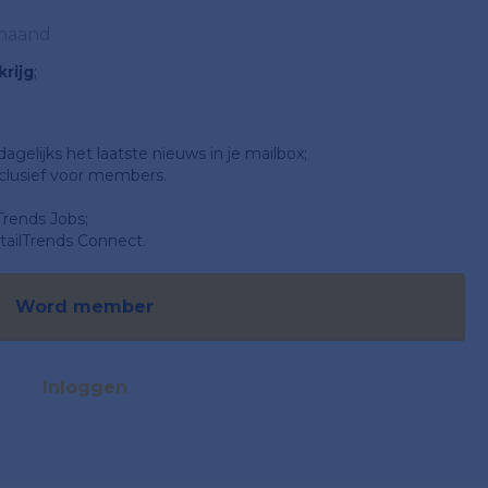
 maand
rijg
;
gelijks het laatste nieuws in je mailbox;
clusief voor members.
Trends Jobs;
ailTrends Connect.
Word member
Inloggen