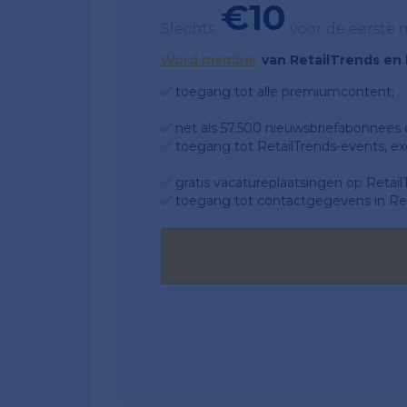
€10
Slechts
voor de eerste
Word member
van RetailTrends en k
✅ toegang tot alle premiumcontent;
✅ net als 57.500 nieuwsbriefabonnees da
✅ toegang tot RetailTrends-events, ex
✅ gratis vacatureplaatsingen op Retail
✅ toegang tot contactgegevens in Ret